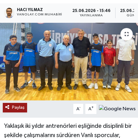
HACI YILMAZ
RESMİ İLANLAR
25.06.2026 - 15:46
25.06.20
VANOLAY.COM MUHABIRI
YAYINLANMA
GÜNC
Paylaş
-
+
A
A
Yaklaşık iki yıldır antrenörleri eşliğinde disiplinli bir
şekilde çalışmalarını sürdüren Vanlı sporcular,