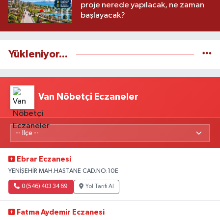
proje nerede yapılacak, ne zaman
başlayacak?
Yükleniyor...
Van Nöbetçi Eczaneler
Ebrar Eczanesi
YENİŞEHİR MAH.HASTANE CAD.NO:10E
0 (546) 403 34 69
Yol Tarifi Al
Fatma Aydemir Eczanesi