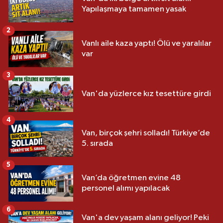
Yapılaşmaya tamamen yasak
2
Vanlı aile kaza yaptı! Ölü ve yaralılar
var
3
Van'da yüzlerce kız tesettüre girdi
4
Van, birçok şehri solladı! Türkiye’de
5. sırada
5
Van’da öğretmen evine 48
personel alımı yapılacak
6
Van'a dev yaşam alanı geliyor! Peki