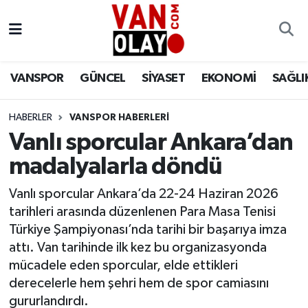
Vanspor
Van Nöbetçi Eczaneler
VANSPOR
GÜNCEL
SİYASET
EKONOMİ
SAĞLI
Güncel
Van Hava Durumu
HABERLER
VANSPOR HABERLERİ
Siyaset
Van Namaz Vakitleri
Vanlı sporcular Ankara’dan
Ekonomi
Van Trafik Yoğunluk Haritası
madalyalarla döndü
Sağlık
Süper Lig Puan Durumu ve Fikstür
Vanlı sporcular Ankara’da 22-24 Haziran 2026
tarihleri arasında düzenlenen Para Masa Tenisi
Eğitim
Tüm Manşetler
Türkiye Şampiyonası’nda tarihi bir başarıya imza
attı. Van tarihinde ilk kez bu organizasyonda
Bilim & Teknoloji
Son Dakika Haberleri
mücadele eden sporcular, elde ettikleri
derecelerle hem şehri hem de spor camiasını
Dünya
Haber Arşivi
gururlandırdı.