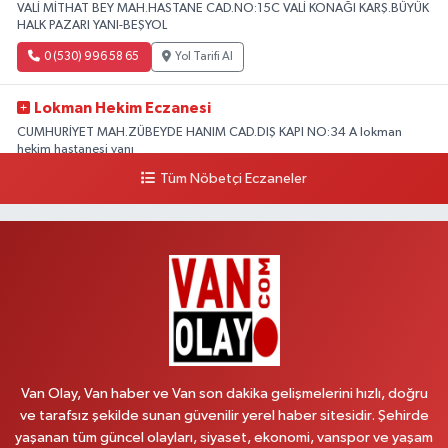
VALİ MİTHAT BEY MAH.HASTANE CAD.NO:15C VALİ KONAĞI KARŞ.BÜYÜK
HALK PAZARI YANI-BEŞYOL
0 (530) 996 58 65
Yol Tarifi Al
Lokman Hekim Eczanesi
CUMHURİYET MAH.ZÜBEYDE HANIM CAD.DIŞ KAPI NO:34 A lokman
hekim hastanesi yanı
Tüm Nöbetçi Eczaneler
0 (432) 503 93 23
Yol Tarifi Al
Hekimoğlu Eczanesi
Vanyolu Caddesi Yeni Diş Hastanesi Yanı NO:102F
0 (541) 147 65 65
Yol Tarifi Al
Koç Eczanesi
CUMHURİYET MAH.KONAK SK.NO:6
Van Olay, Van haber ve Van son dakika gelişmelerini hızlı, doğru
0 (530) 442 24 65
Yol Tarifi Al
ve tarafsız şekilde sunan güvenilir yerel haber sitesidir. Şehirde
yaşanan tüm güncel olayları, siyaset, ekonomi, vanspor ve yaşam
Yiğit Eczanesi