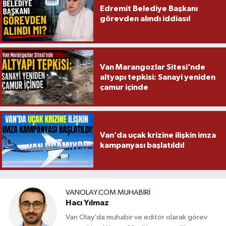
Edremit Belediye Başkanı
görevden alındı iddiası!
Van Marangozlar Sitesi’nde
altyapı tepkisi: Sanayi yeniden
çamur içinde
Van’da uçak krizine ilişkin imza
kampanyası başlatıldı!
VANOLAY.COM MUHABIRI
Hacı Yılmaz
Van Olay’da muhabir ve editör olarak görev