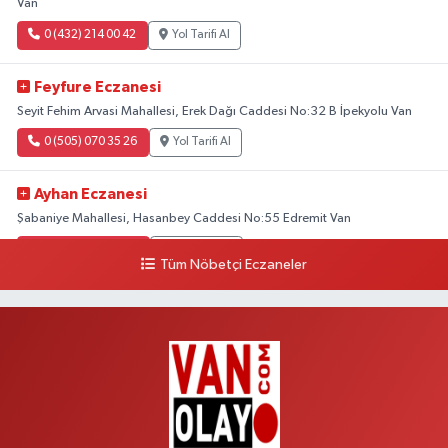
Van
0 (432) 214 00 42
Yol Tarifi Al
Feyfure Eczanesi
Seyit Fehim Arvasi Mahallesi, Erek Dağı Caddesi No:32 B İpekyolu Van
0 (505) 070 35 26
Yol Tarifi Al
Ayhan Eczanesi
Şabaniye Mahallesi, Hasanbey Caddesi No:55 Edremit Van
0 (505) 636 94 65
Yol Tarifi Al
Tüm Nöbetçi Eczaneler
Baran Eczanesi
Şehit Jandarma Binbaşı Cesur Mahallesi, Vali Münir Karaloğlu Caddesi
No:6 D Çaldıran Van
0 (538) 376 47 15
Yol Tarifi Al
Vitamin Eczanesi