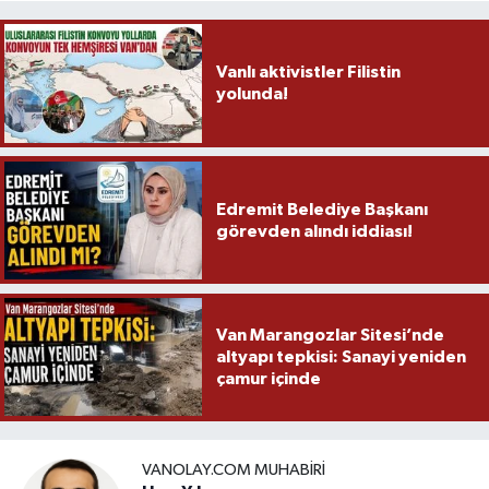
Vanlı aktivistler Filistin
yolunda!
Edremit Belediye Başkanı
görevden alındı iddiası!
Van Marangozlar Sitesi’nde
altyapı tepkisi: Sanayi yeniden
çamur içinde
VANOLAY.COM MUHABIRI