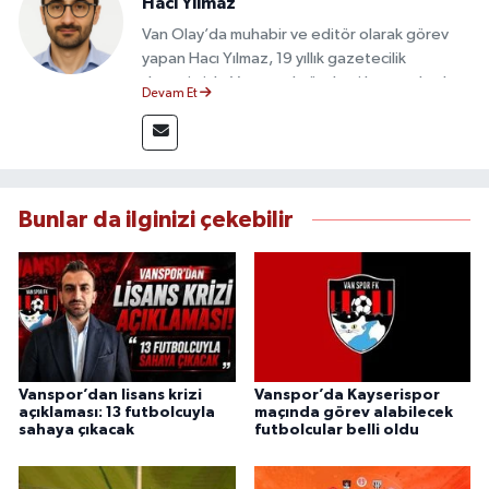
Hacı Yılmaz
Van Olay’da muhabir ve editör olarak görev
yapan Hacı Yılmaz, 19 yıllık gazetecilik
deneyimiyle Van yerel gündemi başta olmak
Devam Et
üzere bölgesel ve ulusal gelişmeleri sahadan
takip etmektedir. Editoryal sürece katkı sunan
Yılmaz, tarafsızlık, doğruluk ve etik ilkeler
çerçevesinde ürettiği haberlerle kamuoyunu
güvenilir kaynaklara dayalı olarak
Bunlar da ilginizi çekebilir
bilgilendirmektedir.
Vanspor’dan lisans krizi
Vanspor’da Kayserispor
açıklaması: 13 futbolcuyla
maçında görev alabilecek
sahaya çıkacak
futbolcular belli oldu