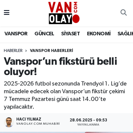
Vanspor
Van Nöbetçi Eczaneler
VANSPOR
GÜNCEL
SİYASET
EKONOMİ
SAĞLI
Güncel
Van Hava Durumu
HABERLER
VANSPOR HABERLERİ
Siyaset
Van Namaz Vakitleri
Vanspor’un fikstürü belli
Ekonomi
Van Trafik Yoğunluk Haritası
oluyor!
Sağlık
Süper Lig Puan Durumu ve Fikstür
2025-2026 futbol sezonunda Trendyol 1. Lig’de
mücadele edecek olan Vanspor’un fikstür çekimi
Eğitim
Tüm Manşetler
7 Temmuz Pazartesi günü saat 14.00’te
yapılacaktır.
Bilim & Teknoloji
Son Dakika Haberleri
HACI YILMAZ
28.06.2025 - 09:53
VANOLAY.COM MUHABIRI
YAYINLANMA
Dünya
Haber Arşivi