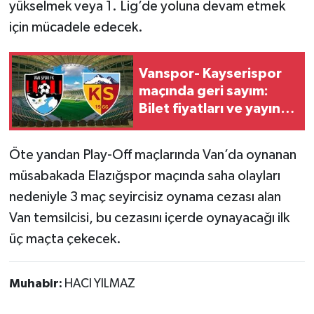
yükselmek veya 1. Lig’de yoluna devam etmek
için mücadele edecek.
Vanspor- Kayserispor
maçında geri sayım:
Bilet fiyatları ve yayıncı
kanal açıklandı
Öte yandan Play-Off maçlarında Van’da oynanan
müsabakada Elazığspor maçında saha olayları
nedeniyle 3 maç seyircisiz oynama cezası alan
Van temsilcisi, bu cezasını içerde oynayacağı ilk
üç maçta çekecek.
Muhabir:
HACI YILMAZ