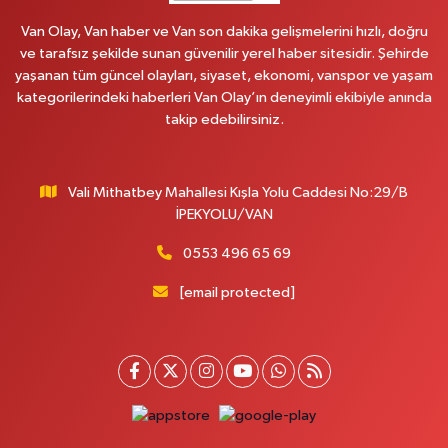
Vanyolu Mahallesi, Kara Yusuf Bey Caddesi No:99 B Erciş Van
Van Olay, Van haber ve Van son dakika gelişmelerini hızlı, doğru
0 (432) 351 02 96
Yol Tarifi Al
ve tarafsız şekilde sunan güvenilir yerel haber sitesidir. Şehirde
yaşanan tüm güncel olayları, siyaset, ekonomi, vanspor ve yaşam
Koç Eczanesi
kategorilerindeki haberleri Van Olay’ın deneyimli ekibiyle anında
Cumhuriyet Mahallesi, Konak Sokak No:6 Gürpınar Van
takip edebilirsiniz.
0 (530) 442 24 65
Yol Tarifi Al
Vali Mithatbey Mahallesi Kışla Yolu Caddesi No:29/B
Engin Eczanesi
İPEKYOLU/VAN
Beyazıt Mahallesi, Zeylan Caddesi No:46 A Erciş Van
0 (432) 351 55 50
Yol Tarifi Al
0553 496 65 69
[email protected]
Muhammed Eczanesi
Mahmudiye Mahallesi, Atatürk Caddesi No:29 D Özalp Van
0 (432) 712 22 87
Yol Tarifi Al
Otogar Eczanesi
İstasyon Mahallesi, Terminal Caddesi No:17 A Tuşba Van