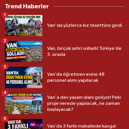
Trend Haberler
1
Van'da yüzlerce kız tesettüre girdi
2
Van, birçok şehri solladı! Türkiye’de
5. sırada
3
Van’da öğretmen evine 48
personel alımı yapılacak
4
Van'a dev yaşam alanı geliyor! Peki
proje nerede yapılacak, ne zaman
başlayacak?
5
Van’da 3 farklı mahallede kavga!