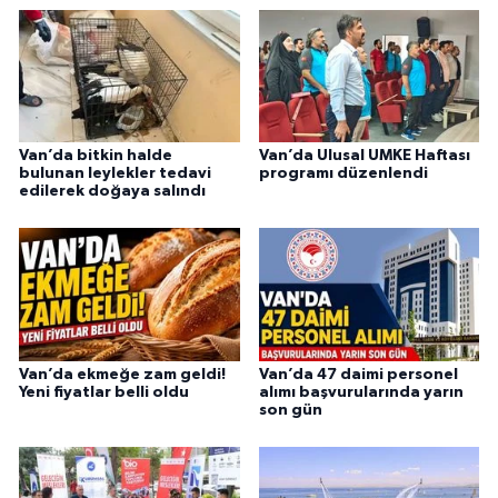
Van’da bitkin halde
Van’da Ulusal UMKE Haftası
bulunan leylekler tedavi
programı düzenlendi
edilerek doğaya salındı
Van’da ekmeğe zam geldi!
Van’da 47 daimi personel
Yeni fiyatlar belli oldu
alımı başvurularında yarın
son gün