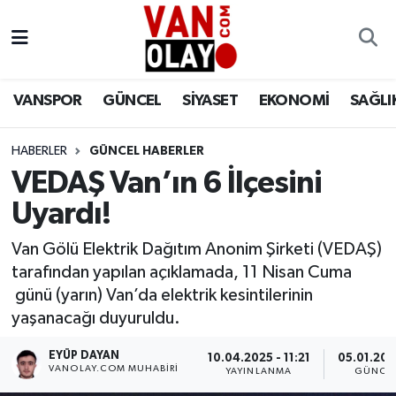
Vanspor
Van Nöbetçi Eczaneler
VANSPOR
GÜNCEL
SİYASET
EKONOMİ
SAĞLI
Güncel
Van Hava Durumu
HABERLER
GÜNCEL HABERLER
Siyaset
Van Namaz Vakitleri
VEDAŞ Van’ın 6 İlçesini
Ekonomi
Van Trafik Yoğunluk Haritası
Uyardı!
Sağlık
Süper Lig Puan Durumu ve Fikstür
Van Gölü Elektrik Dağıtım Anonim Şirketi (VEDAŞ)
tarafından yapılan açıklamada, 11 Nisan Cuma
Eğitim
Tüm Manşetler
günü (yarın) Van’da elektrik kesintilerinin
yaşanacağı duyuruldu.
Bilim & Teknoloji
Son Dakika Haberleri
EYÜP DAYAN
10.04.2025 - 11:21
05.01.202
VANOLAY.COM MUHABIRI
YAYINLANMA
GÜNCE
Dünya
Haber Arşivi