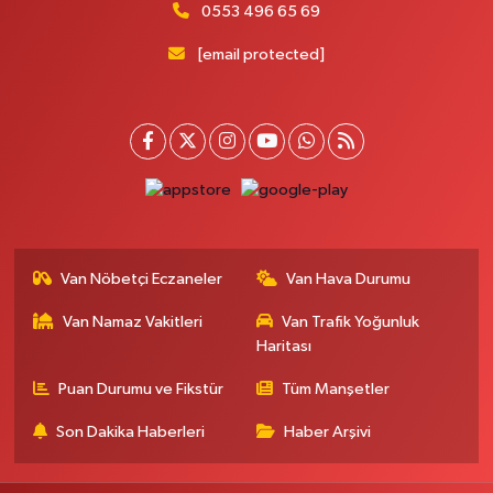
0553 496 65 69
Mahya Eczanesi
[email protected]
Zübeyde Hanım Caddesi, No:82 C İpekyolu Van
0 (432) 215 77 65
Yol Tarifi Al
Ferhat Eczanesi
Urartu Sokak, Eski İstanbul Hastanesi karşısı No:4 C İpekyolu Van
0 (555) 063 64 65
Yol Tarifi Al
Van Nöbetçi Eczaneler
Van Hava Durumu
Kardelen Eczanesi
Akköprü Mahallesi, Defterdarlık Caddesi No:36 Tuşba Van
Van Namaz Vakitleri
Van Trafik Yoğunluk
0 (432) 215 54 51
Yol Tarifi Al
Haritası
Puan Durumu ve Fikstür
Tüm Manşetler
Gündüz Eczanesi
Cumhuriyet Mahallesi, Atatürk Caddesi No:39 A Özalp Van
Son Dakika Haberleri
Haber Arşivi
0 (432) 712 27 27
Yol Tarifi Al