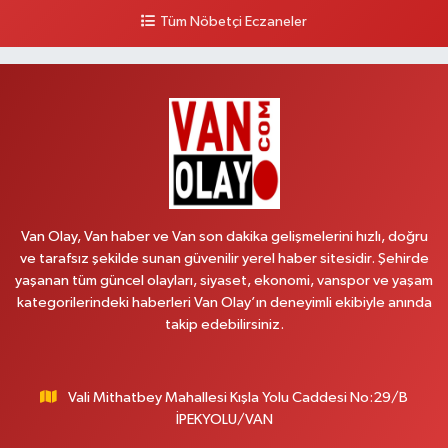
Tüm Nöbetçi Eczaneler
Aydın Eczanesi
Recep Tayyip Erdoğan Mahallesi, Azerbaycan Caddesi No:104 B
Çaldıran Van
0 (538) 861 36 16
Yol Tarifi Al
Arjin Eczanesi
Beyazıt Mahallesi, Zeylan Caddesi No:1 Erciş Van
0 (535) 014 85 70
Yol Tarifi Al
Van Olay, Van haber ve Van son dakika gelişmelerini hızlı, doğru
ve tarafsız şekilde sunan güvenilir yerel haber sitesidir. Şehirde
Afşar Eczanesi
yaşanan tüm güncel olayları, siyaset, ekonomi, vanspor ve yaşam
Kazım Karabekir Caddesi No:156 B İpekyolu Van
kategorilerindeki haberleri Van Olay’ın deneyimli ekibiyle anında
takip edebilirsiniz.
0 (432) 214 02 40
Yol Tarifi Al
Gürpınar Eczanesi
Vali Mithatbey Mahallesi Kışla Yolu Caddesi No:29/B
Akpınar Mahallesi, Milli Egemenlik Caddesi No:7 A Gürpınar Van
İPEKYOLU/VAN
0 (506) 065 26 65
Yol Tarifi Al