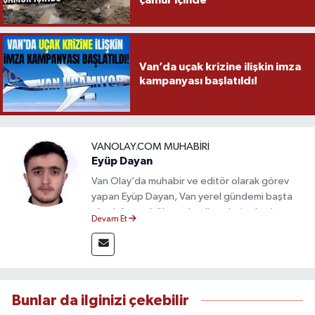
Van’da uçak krizine ilişkin imza
kampanyası başlatıldı!
VANOLAY.COM MUHABIRI
Eyüp Dayan
Van Olay’da muhabir ve editör olarak görev
yapan Eyüp Dayan, Van yerel gündemi başta
olmak üzere bölgesel gelişmeleri sahadan
Devam Et
takip etmektedir. 10 yılı aşkın gazetecilik
deneyimiyle doğruluk, tarafsızlık ve etik ilkeleri
esas alan Dayan, güvenilir kaynaklara dayalı
haberleriyle kamuoyunu doğru ve hızlı biçimde
bilgilendirmektedir.
Bunlar da ilginizi çekebilir