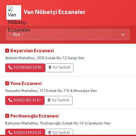
Van Nöbetçi Eczaneler
Beyarslan Eczanesi
Atatürk Mahallesi, 209.Sokak No:12 Saray Van
0 (530) 635 50 65
Yol Tarifi Al
Yuva Eczanesi
Yenişehir Mahallesi, 117.Sokak No:7-9 A Muradiye Van
0 (432) 451 31 51
Yol Tarifi Al
Perihanoğlu Eczanesi
Bahçıvan Mahallesi, Yüzbaşıoğlu Sokak No:14 G İpekyolu Van
0 (432) 216 24 25
Yol Tarifi Al