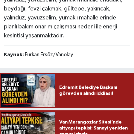
beydağı, fevzi çakmak, gültepe, yakıncak,
yalındüz, yavuzselim, yumaklı mahallelerinde
planlı bakım onarım çalışması nedeni ile enerji
kesintisi yaşanmaktadır.
Kaynak:
Furkan Ersöz/Vanolay
Edremit Belediye Başkanı
görevden alındı iddiası!
Van Marangozlar Sitesi’nde
altyapı tepkisi: Sanayi yeniden
çamur içinde