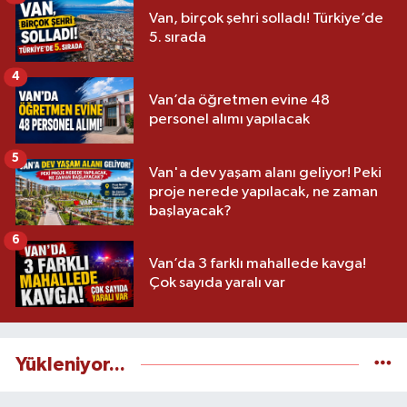
Van, birçok şehri solladı! Türkiye’de
5. sırada
4
Van’da öğretmen evine 48
personel alımı yapılacak
5
Van'a dev yaşam alanı geliyor! Peki
proje nerede yapılacak, ne zaman
başlayacak?
6
Van’da 3 farklı mahallede kavga!
Çok sayıda yaralı var
Yükleniyor...