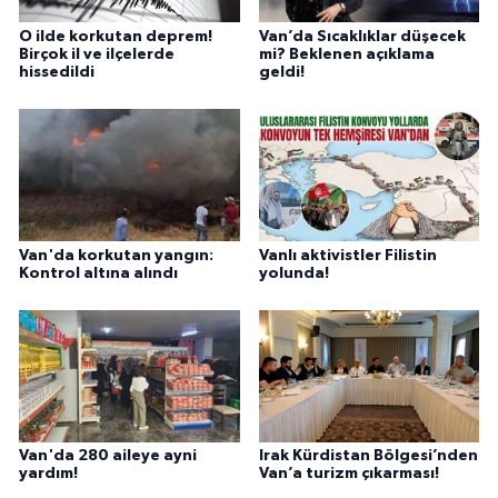
O ilde korkutan deprem!
Van’da Sıcaklıklar düşecek
Birçok il ve ilçelerde
mi? Beklenen açıklama
hissedildi
geldi!
Van'da korkutan yangın:
Vanlı aktivistler Filistin
Kontrol altına alındı
yolunda!
Van'da 280 aileye ayni
Irak Kürdistan Bölgesi’nden
yardım!
Van’a turizm çıkarması!