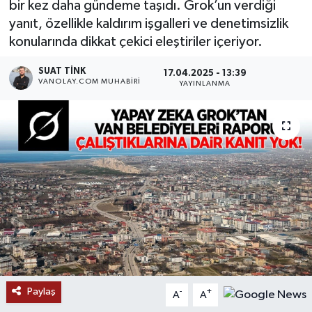
bir kez daha gündeme taşıdı. Grok’un verdiği
yanıt, özellikle kaldırım işgalleri ve denetimsizlik
RESMİ İLANLAR
konularında dikkat çekici eleştiriler içeriyor.
SUAT TINK
17.04.2025 - 13:39
VANOLAY.COM MUHABIRI
YAYINLANMA
Paylaş
-
+
A
A