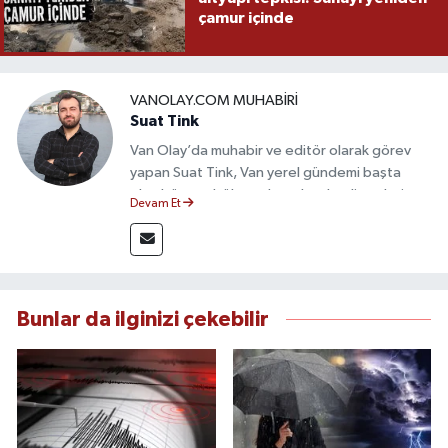
çamur içinde
VANOLAY.COM MUHABIRI
Suat Tink
Van Olay’da muhabir ve editör olarak görev
yapan Suat Tink, Van yerel gündemi başta
olmak üzere bölgesel ve ulusal gelişmeleri
Devam Et
yakından takip etmektedir. İletişim Fakültesi
mezunu olan Tink, sahadan edindiği bilgilerle
doğruluk, tarafsızlık ve etik ilkeler
çerçevesinde güvenilir ve hızlı habercilik
anlayışını benimsemektedir.
Bunlar da ilginizi çekebilir