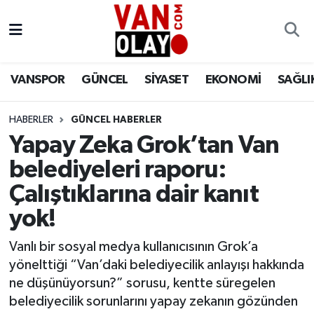
Vanspor
Van Nöbetçi Eczaneler
VANSPOR
GÜNCEL
SİYASET
EKONOMİ
SAĞLI
Güncel
Van Hava Durumu
HABERLER
GÜNCEL HABERLER
Siyaset
Van Namaz Vakitleri
Yapay Zeka Grok’tan Van
Ekonomi
Van Trafik Yoğunluk Haritası
belediyeleri raporu:
Çalıştıklarına dair kanıt
Sağlık
Süper Lig Puan Durumu ve Fikstür
yok!
Eğitim
Tüm Manşetler
Vanlı bir sosyal medya kullanıcısının Grok’a
yönelttiği “Van’daki belediyecilik anlayışı hakkında
Bilim & Teknoloji
Son Dakika Haberleri
ne düşünüyorsun?” sorusu, kentte süregelen
belediyecilik sorunlarını yapay zekanın gözünden
Dünya
Haber Arşivi