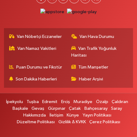
Ferhat Eczanesi
URARTU SOK. ESKİ İSTANBUL HASTANESİ KARŞISI NO:4 C
0 (555) 063 64 65
Yol Tarifi Al
Van Nöbetçi Eczaneler
Van Hava Durumu
Kardelen Eczanesi
Van Namaz Vakitleri
Van Trafik Yoğunluk
Akköprü mahallesi Beşyol mevkii sakatatçılar çarşısı altı şok market yanı
no:36
Haritası
0 (432) 215 54 51
Yol Tarifi Al
Puan Durumu ve Fikstür
Tüm Manşetler
Son Dakika Haberleri
Haber Arşivi
Gündüz Eczanesi
CUMHURİYET MAH. ATATÜRK CADDESİ NO:39 A
0 (432) 712 27 27
Yol Tarifi Al
İpekyolu
Tuşba
Edremit
Erciş
Muradiye
Özalp
Çaldıran
Başkale
Gevaş
Gürpınar
Çatak
Bahçesaray
Saray
Merve Eczanesi
Hakkımızda
İletişim
Künye
Yayın Politikası
ZEYLAN CAD.BEKO BAYİ KARŞISI NO:13 MERVE ECZANESİ:ZEYLAN
Düzeltme Politikası
Gizlilik & KVKK
Çerez Politikası
CADDESİ BEKO BAYİ KARŞISI 0432 354 48 79
0 (432) 354 48 79
Yol Tarifi Al