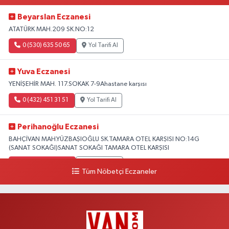
Beyarslan Eczanesi
ATATÜRK MAH.209 SK.NO:12
0 (530) 635 50 65
Yol Tarifi Al
Yuva Eczanesi
YENİŞEHİR MAH. 117.SOKAK 7-9Ahastane karşısı
0 (432) 451 31 51
Yol Tarifi Al
Perihanoğlu Eczanesi
BAHÇİVAN MAH.YÜZBAŞIOĞLU SK.TAMARA OTEL KARŞISI NO:14G
(SANAT SOKAĞI)SANAT SOKAĞI TAMARA OTEL KARŞISI
0 (432) 216 24 25
Yol Tarifi Al
Tüm Nöbetçi Eczaneler
Aydın Eczanesi
Recep Tayyip Erdoğan Mah.Azerbaycan Cad.104 B
0 (538) 861 36 16
Yol Tarifi Al