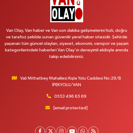
Arjin Eczanesi
BEYAZIT MAH.ZEYLAN CADDESİ OKYANUS GİYİM YANI NO:1
0 (535) 014 85 70
Yol Tarifi Al
Van Olay, Van haber ve Van son dakika gelişmelerini hızlı, doğru
ve tarafsız şekilde sunan güvenilir yerel haber sitesidir. Şehirde
Afşar Eczanesi
yaşanan tüm güncel olayları, siyaset, ekonomi, vanspor ve yaşam
Kazım Karabekir cad.Eski Araştırma Hastanesi karşısı (kent park karşısı )
kategorilerindeki haberleri Van Olay’ın deneyimli ekibiyle anında
Kaval iş merkezi No: 156 B
takip edebilirsiniz.
0 (432) 214 02 40
Yol Tarifi Al
Vali Mithatbey Mahallesi Kışla Yolu Caddesi No:29/B
Gürpınar Eczanesi
İPEKYOLU/VAN
Akpınar Mah. Milli Egemenlik Cad.No:7 A
0 (506) 065 26 65
Yol Tarifi Al
0553 496 65 69
[email protected]
Mahya Eczanesi
ZÜBEYDE HANIM CAD.ÖZEL LOKMAN HEKİM HASTANESİ KARŞISI 82 C
0 (432) 215 77 65
Yol Tarifi Al