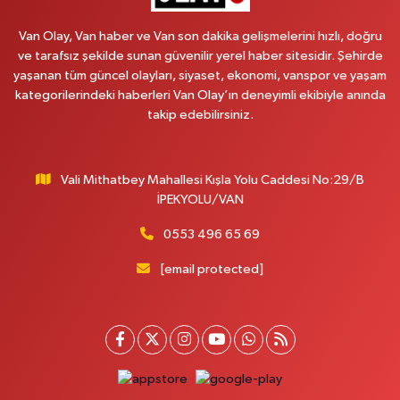
CUMHURİYET MAH.KONAK SK.NO:6
Van Olay, Van haber ve Van son dakika gelişmelerini hızlı, doğru
0 (530) 442 24 65
Yol Tarifi Al
ve tarafsız şekilde sunan güvenilir yerel haber sitesidir. Şehirde
yaşanan tüm güncel olayları, siyaset, ekonomi, vanspor ve yaşam
Yiğit Eczanesi
kategorilerindeki haberleri Van Olay’ın deneyimli ekibiyle anında
HATUNİYE MAHALLESİ ASMİN SOKAK NO:3 A ÖZEL AKDAMAR
takip edebilirsiniz.
HASTANESİ KARŞISI
0 (432) 217 11 10
Yol Tarifi Al
Vali Mithatbey Mahallesi Kışla Yolu Caddesi No:29/B
Akdağ Eczanesi
İPEKYOLU/VAN
SÜPHAN MAH.İPEKYOLU CAD.NO:283G BAHÇEŞEHİR KOLEJİ KARŞISI-
ABAKAN PLAZA
0553 496 65 69
0 (542) 378 02 68
Yol Tarifi Al
[email protected]
Ozan Eczanesi
SERHAT MAHALLESİ CUMHURİYET BULVARI VAN AVM YANI NO:137
ECIVILCOCUKMAGAZASIKARSISI
0 (542) 384 45 20
Yol Tarifi Al