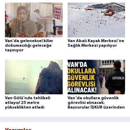
Van’da geleneksel kilim
Van Abalı Kayak Merkezi'ne
dokumacılığı geleceğe
Sağlık Merkezi yapılıyor
taşınıyor
Van Gölü’nde tehlikeli
Van'da okullara güvenlik
atlayış! 25 metre
görevlisi alınacak:
yükseklikten atladı
Başvurular İŞKUR üzerinden