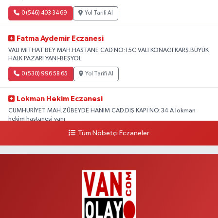
0 (546) 403 34 69
Yol Tarifi Al
Fatma Aydemir Eczanesi
VALİ MİTHAT BEY MAH.HASTANE CAD.NO:15C VALİ KONAĞI KARŞ.BÜYÜK
HALK PAZARI YANI-BEŞYOL
0 (530) 996 58 65
Yol Tarifi Al
Lokman Hekim Eczanesi
CUMHURİYET MAH.ZÜBEYDE HANIM CAD.DIŞ KAPI NO:34 A lokman
hekim hastanesi yanı
Tüm Nöbetçi Eczaneler
0 (432) 503 93 23
Yol Tarifi Al
Hekimoğlu Eczanesi
Vanyolu Caddesi Yeni Diş Hastanesi Yanı NO:102F
0 (541) 147 65 65
Yol Tarifi Al
Koç Eczanesi