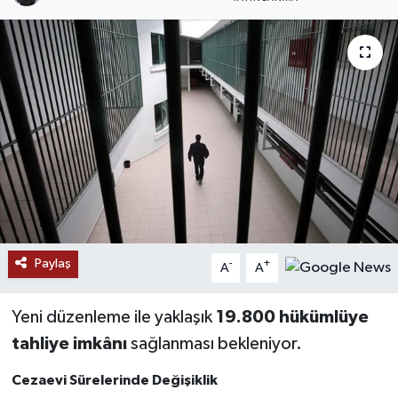
RESMİ İLANLAR
Paylaş
-
+
A
A
Yeni düzenleme ile yaklaşık
19.800 hükümlüye
tahliye imkânı
sağlanması bekleniyor.
Cezaevi Sürelerinde Değişiklik