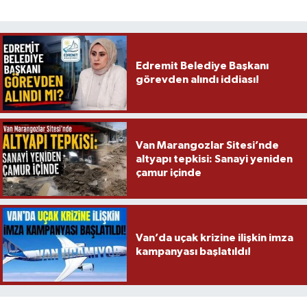
Edremit Belediye Başkanı
görevden alındı iddiası!
Van Marangozlar Sitesi’nde
altyapı tepkisi: Sanayi yeniden
çamur içinde
Van’da uçak krizine ilişkin imza
kampanyası başlatıldı!