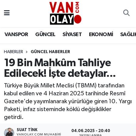
Vanspor
Van Nöbetçi Eczaneler
VANSPOR
GÜNCEL
SİYASET
EKONOMİ
SAĞLI
Güncel
Van Hava Durumu
HABERLER
GÜNCEL HABERLER
Siyaset
Van Namaz Vakitleri
19 Bin Mahkûm Tahliye
Ekonomi
Van Trafik Yoğunluk Haritası
Edilecek! İşte detaylar...
Sağlık
Süper Lig Puan Durumu ve Fikstür
Türkiye Büyük Millet Meclisi (TBMM) tarafından
kabul edilen ve 4 Haziran 2025 tarihinde Resmî
Eğitim
Tüm Manşetler
Gazete'de yayımlanarak yürürlüğe giren 10. Yargı
Paketi, infaz sisteminde köklü değişiklikler
Bilim & Teknoloji
Son Dakika Haberleri
getirdi.
SUAT TINK
Dünya
Haber Arşivi
04.06.2025 - 20:40
VANOLAY.COM MUHABIRI
YAYINLANMA