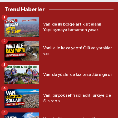
Trend Haberler
1
Van'da iki bölge artık sit alanı!
Yapılaşmaya tamamen yasak
2
Vanlı aile kaza yaptı! Ölü ve yaralılar
var
3
Van'da yüzlerce kız tesettüre girdi
4
Van, birçok şehri solladı! Türkiye’de
5. sırada
5