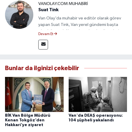
VANOLAY.COM MUHABIRI
Suat Tink
Van Olay’da muhabir ve editör olarak görev
yapan Suat Tink, Van yerel gündemi başta
olmak üzere bölgesel ve ulusal gelişmeleri
Devam Et
yakından takip etmektedir. İletişim Fakültesi
mezunu olan Tink, sahadan edindiği bilgilerle
doğruluk, tarafsızlık ve etik ilkeler
çerçevesinde güvenilir ve hızlı habercilik
anlayışını benimsemektedir.
Bunlar da ilginizi çekebilir
BİK Van Bölge Müdürü
Van'da DEAŞ operasyonu:
Kenan Tokgöz’den
104 şüpheli yakalandı
Hakkari’ye ziyaret