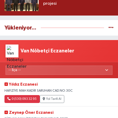
projesi
Yükleniyor...
Van Nöbetçi Eczaneler
Yıldız Eczanesi
HAFIZİYE MAH.KADİR SARUHAN CAD.NO:30C
0 (530) 093 32 95
Yol Tarifi Al
Zeynep Öner Eczanesi