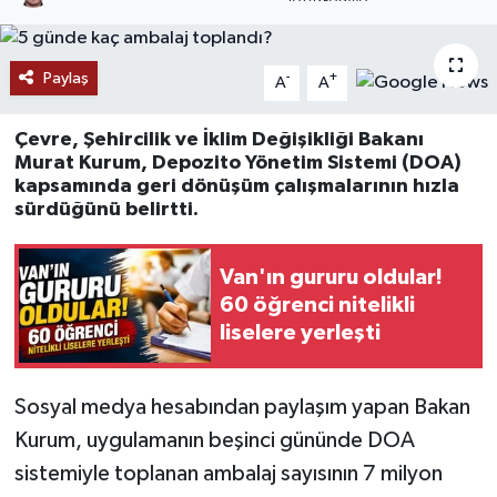
RESMİ İLANLAR
Paylaş
-
+
A
A
Çevre, Şehircilik ve İklim Değişikliği Bakanı
Murat Kurum, Depozito Yönetim Sistemi (DOA)
kapsamında geri dönüşüm çalışmalarının hızla
sürdüğünü belirtti.
Van'ın gururu oldular!
60 öğrenci nitelikli
liselere yerleşti
Sosyal medya hesabından paylaşım yapan Bakan
Kurum, uygulamanın beşinci gününde DOA
sistemiyle toplanan ambalaj sayısının 7 milyon