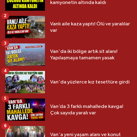
kamyonetin altında kaldı
2
Vanlı aile kaza yaptı! Ölü ve yaralılar
var
3
Van'da iki bölge artık sit alanı!
Yapılaşmaya tamamen yasak
4
Van'da yüzlerce kız tesettüre girdi
5
Van’da 3 farklı mahallede kavga!
Çok sayıda yaralı var
6
Van'a yeni yaşam alanı ve konut