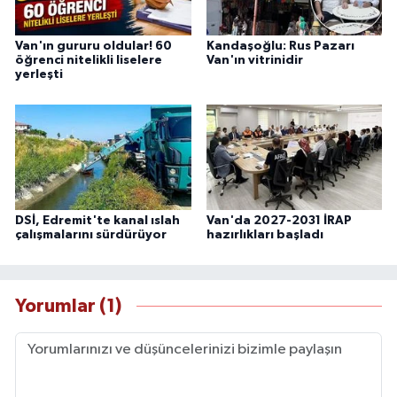
Van'ın gururu oldular! 60
Kandaşoğlu: Rus Pazarı
öğrenci nitelikli liselere
Van'ın vitrinidir
yerleşti
DSİ, Edremit'te kanal ıslah
Van'da 2027-2031 İRAP
çalışmalarını sürdürüyor
hazırlıkları başladı
Yorumlar (1)