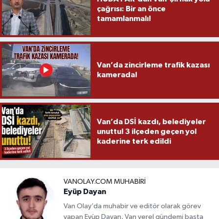
çağrısı: Bir an önce
tamamlanmalı!
Van’da zincirleme trafik kazası
kamerada!
Van’da DSİ kazdı, belediyeler
unuttu! 3 ilçeden geçen yol
kaderine terk edildi
VANOLAY.COM MUHABIRI
Eyüp Dayan
Van Olay’da muhabir ve editör olarak görev
yapan Eyüp Dayan, Van yerel gündemi başta