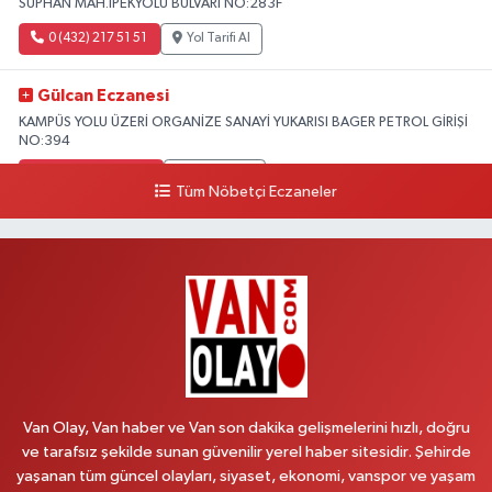
SÜPHAN MAH.İPEKYOLU BULVARI NO:283F
0 (432) 217 51 51
Yol Tarifi Al
Gülcan Eczanesi
KAMPÜS YOLU ÜZERİ ORGANİZE SANAYİ YUKARISI BAGER PETROL GİRİŞİ
NO:394
0 (533) 348 25 87
Yol Tarifi Al
Tüm Nöbetçi Eczaneler
Lütfiye Hanım Eczanesi
BAHÇİVAN MAH.15 TEMMUZ ŞEHİTLERİ CAD.NO:36B ÖZEL LOKMAN
HEKİM HASTANESİ ACİL KARŞISI
0 (501) 048 96 88
Yol Tarifi Al
Emek Eczanesi
MAHMUDİYE MAH.ATATÜRK CAD.NO:17B
Van Olay, Van haber ve Van son dakika gelişmelerini hızlı, doğru
0 (531) 621 69 65
Yol Tarifi Al
ve tarafsız şekilde sunan güvenilir yerel haber sitesidir. Şehirde
yaşanan tüm güncel olayları, siyaset, ekonomi, vanspor ve yaşam
Onay Eczanesi