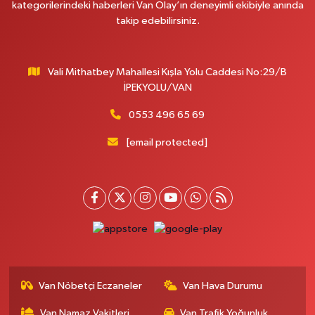
kategorilerindeki haberleri Van Olay’ın deneyimli ekibiyle anında
MERAŞEL FEVZİ ÇAKMAK CAD. KÜLTÜR SARAYI KIZILAY KAN MERKEZİ
takip edebilirsiniz.
KARŞISI DIŞ KAPI NO:25B
0 (432) 212 66 67
Yol Tarifi Al
Vali Mithatbey Mahallesi Kışla Yolu Caddesi No:29/B
Yenı Derman Eczanesi
İPEKYOLU/VAN
Hatuniye Mah. Özel Akdamar Hastanesi Karşısı Güven Evleri A.Blok No:7
Akdamar Hastanesi Acil yanı. İpekyolu. Hatuniye mahallesi terzioğlu, Eski
0553 496 65 69
ikinisan kedili kavşağı, 65100 Ipekyolu Van
[email protected]
0 (432) 216 14 84
Yol Tarifi Al
Hayat Eczanesi
Kışla Mah.Çınarlı Cad.1038 Sk.No:93 3-4
0 (432) 354 37 36
Yol Tarifi Al
Erdoğan Eczanesi
SEREFIYE MAHALLE URARTU SOKAK ESKİ İSTANBUL HAST. KRŞ. NO:6 B
Van Nöbetçi Eczaneler
Van Hava Durumu
0 (432) 215 82 65
Yol Tarifi Al
Van Namaz Vakitleri
Van Trafik Yoğunluk