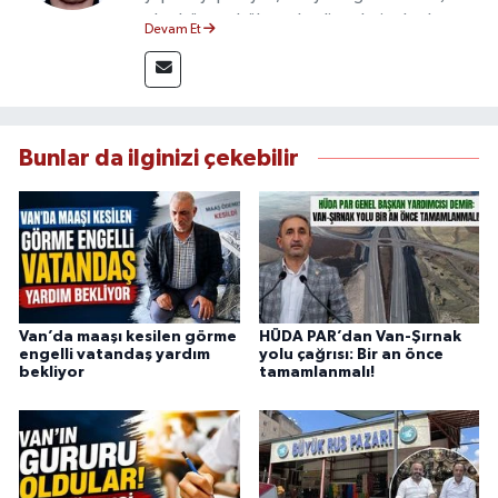
olmak üzere bölgesel gelişmeleri sahadan
Devam Et
takip etmektedir. 10 yılı aşkın gazetecilik
deneyimiyle doğruluk, tarafsızlık ve etik ilkeleri
esas alan Dayan, güvenilir kaynaklara dayalı
haberleriyle kamuoyunu doğru ve hızlı biçimde
bilgilendirmektedir.
Bunlar da ilginizi çekebilir
Van’da maaşı kesilen görme
HÜDA PAR’dan Van-Şırnak
engelli vatandaş yardım
yolu çağrısı: Bir an önce
bekliyor
tamamlanmalı!