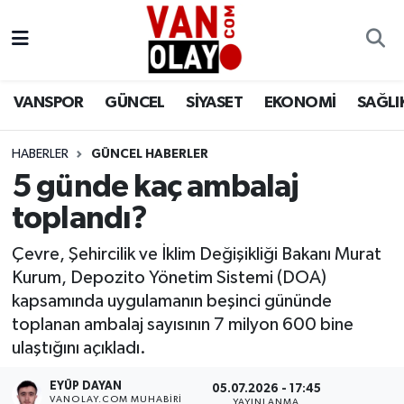
Vanspor
Van Nöbetçi Eczaneler
VANSPOR
GÜNCEL
SİYASET
EKONOMİ
SAĞLI
Güncel
Van Hava Durumu
HABERLER
GÜNCEL HABERLER
Siyaset
Van Namaz Vakitleri
5 günde kaç ambalaj
Ekonomi
Van Trafik Yoğunluk Haritası
toplandı?
Sağlık
Süper Lig Puan Durumu ve Fikstür
Çevre, Şehircilik ve İklim Değişikliği Bakanı Murat
Kurum, Depozito Yönetim Sistemi (DOA)
Eğitim
Tüm Manşetler
kapsamında uygulamanın beşinci gününde
toplanan ambalaj sayısının 7 milyon 600 bine
Bilim & Teknoloji
Son Dakika Haberleri
ulaştığını açıkladı.
EYÜP DAYAN
Dünya
Haber Arşivi
05.07.2026 - 17:45
VANOLAY.COM MUHABIRI
YAYINLANMA