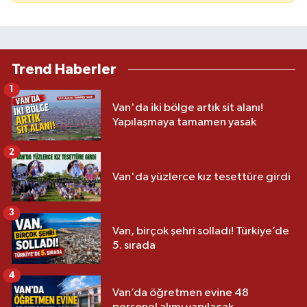
Trend Haberler
1
Van'da iki bölge artık sit alanı!
Yapılaşmaya tamamen yasak
2
Van'da yüzlerce kız tesettüre girdi
3
Van, birçok şehri solladı! Türkiye’de
5. sırada
4
Van’da öğretmen evine 48