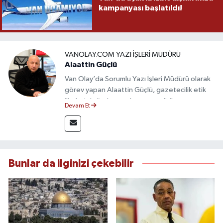
kampanyası başlatıldı!
VANOLAY.COM YAZI İŞLERI MÜDÜRÜ
Alaattin Güçlü
Van Olay’da Sorumlu Yazı İşleri Müdürü olarak
görev yapan Alaattin Güçlü, gazetecilik etik
ilkeleri doğrultusunda yayın politikasının
Devam Et
oluşturulması ve editoryal sürecin
yönetiminden sorumludur. Yerel ve ulusal
gündemi yakından takip eden Güçlü, tarafsız,
güvenilir ve nitelikli haberlerin okuyuculara
doğru ve hızlı şekilde ulaştırılmasına öncülük
Bunlar da ilginizi çekebilir
etmektedir.