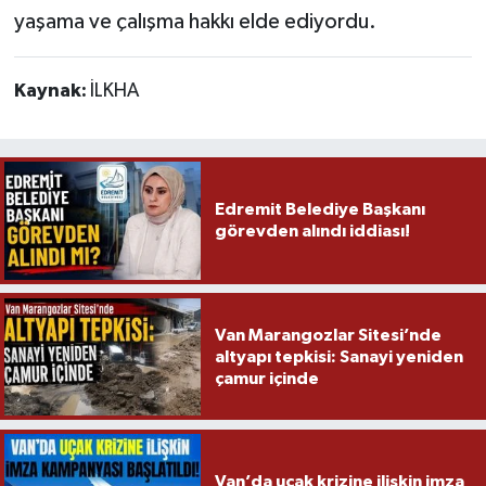
yaşama ve çalışma hakkı elde ediyordu.
Kaynak:
İLKHA
Edremit Belediye Başkanı
görevden alındı iddiası!
Van Marangozlar Sitesi’nde
altyapı tepkisi: Sanayi yeniden
çamur içinde
Van’da uçak krizine ilişkin imza