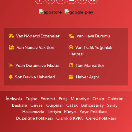
Ferhat Eczanesi
Urartu Sokak, Eski İstanbul Hastanesi karşısı No:4 C İpekyolu Van
0 (555) 063 64 65
Yol Tarifi Al
Van Nöbetçi Eczaneler
Van Hava Durumu
Kardelen Eczanesi
Akköprü Mahallesi, Defterdarlık Caddesi No:36 Tuşba Van
Van Namaz Vakitleri
Van Trafik Yoğunluk
0 (432) 215 54 51
Yol Tarifi Al
Haritası
Puan Durumu ve Fikstür
Tüm Manşetler
Gündüz Eczanesi
Cumhuriyet Mahallesi, Atatürk Caddesi No:39 A Özalp Van
Son Dakika Haberleri
Haber Arşivi
0 (432) 712 27 27
Yol Tarifi Al
İpekyolu
Tuşba
Edremit
Erciş
Muradiye
Özalp
Çaldıran
Merve Eczanesi
Başkale
Gevaş
Gürpınar
Çatak
Bahçesaray
Saray
Latifiye Mahallesi, Zeylan Caddesi No:13 Erciş Van
Hakkımızda
İletişim
Künye
Yayın Politikası
0 (432) 354 48 79
Yol Tarifi Al
Düzeltme Politikası
Gizlilik & KVKK
Çerez Politikası
Başkale Eczanesi