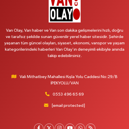
Arjin Eczanesi
Beyazıt Mahallesi, Zeylan Caddesi No:1 Erciş Van
0 (535) 014 85 70
Yol Tarifi Al
Van Olay, Van haber ve Van son dakika gelişmelerini hızlı, doğru
ve tarafsız şekilde sunan güvenilir yerel haber sitesidir. Şehirde
Afşar Eczanesi
yaşanan tüm güncel olayları, siyaset, ekonomi, vanspor ve yaşam
Kazım Karabekir Caddesi No:156 B İpekyolu Van
kategorilerindeki haberleri Van Olay’ın deneyimli ekibiyle anında
takip edebilirsiniz.
0 (432) 214 02 40
Yol Tarifi Al
Gürpınar Eczanesi
Vali Mithatbey Mahallesi Kışla Yolu Caddesi No:29/B
Akpınar Mahallesi, Milli Egemenlik Caddesi No:7 A Gürpınar Van
İPEKYOLU/VAN
0 (506) 065 26 65
Yol Tarifi Al
0553 496 65 69
Mahya Eczanesi
[email protected]
Zübeyde Hanım Caddesi, No:82 C İpekyolu Van
0 (432) 215 77 65
Yol Tarifi Al