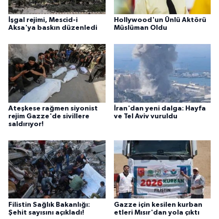
İşgal rejimi, Mescid-i
Hollywood'un Ünlü Aktörü
Aksa'ya baskın düzenledi
Müslüman Oldu
Ateşkese rağmen siyonist
İran'dan yeni dalga: Hayfa
rejim Gazze'de sivillere
ve Tel Aviv vuruldu
saldırıyor!
Filistin Sağlık Bakanlığı:
Gazze için kesilen kurban
Şehit sayısını açıkladı!
etleri Mısır'dan yola çıktı