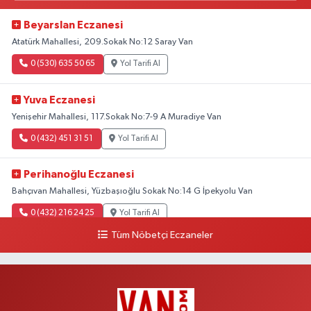
Beyarslan Eczanesi
Atatürk Mahallesi, 209.Sokak No:12 Saray Van
0 (530) 635 50 65
Yol Tarifi Al
Yuva Eczanesi
Yenişehir Mahallesi, 117.Sokak No:7-9 A Muradiye Van
0 (432) 451 31 51
Yol Tarifi Al
Perihanoğlu Eczanesi
Bahçıvan Mahallesi, Yüzbaşıoğlu Sokak No:14 G İpekyolu Van
0 (432) 216 24 25
Yol Tarifi Al
Tüm Nöbetçi Eczaneler
Aydın Eczanesi
Recep Tayyip Erdoğan Mahallesi, Azerbaycan Caddesi No:104 B
Çaldıran Van
0 (538) 861 36 16
Yol Tarifi Al