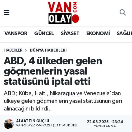
Vanspor
Van Nöbetçi Eczaneler
VANSPOR
GÜNCEL
SİYASET
EKONOMİ
SAĞLI
Güncel
Van Hava Durumu
HABERLER
DÜNYA HABERLERİ
Siyaset
Van Namaz Vakitleri
ABD, 4 ülkeden gelen
Ekonomi
Van Trafik Yoğunluk Haritası
göçmenlerin yasal
statüsünü iptal etti
Sağlık
Süper Lig Puan Durumu ve Fikstür
ABD; Küba, Haiti, Nikaragua ve Venezuela'dan
Eğitim
Tüm Manşetler
ülkeye gelen göçmenlerin yasal statüsünün geri
alınacağını bildirdi.
Bilim & Teknoloji
Son Dakika Haberleri
ALAATTIN GÜÇLÜ
22.03.2025 - 23:24
VANOLAY.COM YAZI İŞLERI MÜDÜRÜ
YAYINLANMA
Dünya
Haber Arşivi