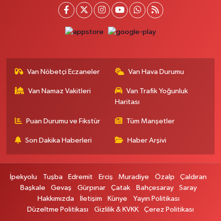
Van Nöbetçi Eczaneler
Van Hava Durumu
Van Namaz Vakitleri
Van Trafik Yoğunluk
Haritası
Puan Durumu ve Fikstür
Tüm Manşetler
Son Dakika Haberleri
Haber Arşivi
İpekyolu
Tuşba
Edremit
Erciş
Muradiye
Özalp
Çaldıran
Başkale
Gevaş
Gürpınar
Çatak
Bahçesaray
Saray
Hakkımızda
İletişim
Künye
Yayın Politikası
Düzeltme Politikası
Gizlilik & KVKK
Çerez Politikası