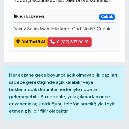
nöbetçi eczane adres, telefon ve konumları
RESMİ İLANLAR
İlknur Eczanesi
Çubuk
Yavuz Selim Mah. Hükümet Cad.No:67 Çubuk
Yol Tarifi Al
0 (312) 837 00 01
Her eczane gece boyunca açık olmayabilir, bazıları
sadece gerektiğinde açık kalabilir veya
beklenmedik durumlar nedeniyle nöbete
gelemeyebilir. Bu nedenle, yola çıkmadan önce
eczanenin açık olduğunu telefon aracılığıyla teyit
etmeniz iyi bir fikir olacaktır.