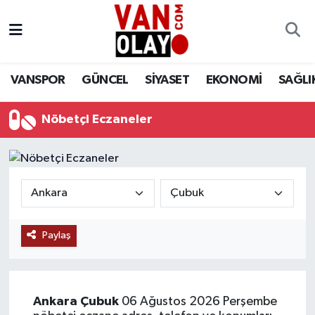
Vanspor
Van Nöbetçi Eczaneler
VANSPOR
GÜNCEL
SİYASET
EKONOMİ
SAĞLI
Güncel
Van Hava Durumu
Nöbetçi Eczaneler
Siyaset
Van Namaz Vakitleri
Ekonomi
Van Trafik Yoğunluk Haritası
Sağlık
Süper Lig Puan Durumu ve Fikstür
Eğitim
Tüm Manşetler
Paylaş
Bilim & Teknoloji
Son Dakika Haberleri
Ankara
Çubuk
06 Ağustos 2026 Perşembe
Dünya
Haber Arşivi