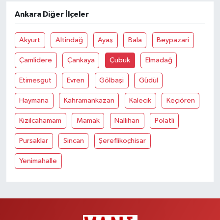
Ankara Diğer İlçeler
Akyurt
Altindağ
Ayaş
Bala
Beypazari
Çamlidere
Çankaya
Çubuk
Elmadağ
Etimesgut
Evren
Gölbaşi
Güdül
Haymana
Kahramankazan
Kalecik
Keçiören
Kizilcahamam
Mamak
Nallihan
Polatli
Pursaklar
Sincan
Şereflikoçhisar
Yenimahalle