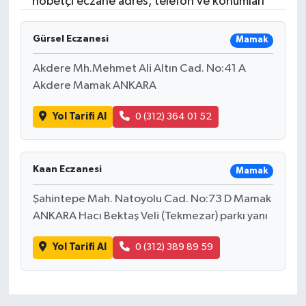
nöbetçi eczane adres, telefon ve konumları
RESMİ İLANLAR
Gürsel Eczanesi
Mamak
Akdere Mh.Mehmet Ali Altın Cad. No:41 A
Akdere Mamak ANKARA
Yol Tarifi Al
0 (312) 364 01 52
Kaan Eczanesi
Mamak
Şahintepe Mah. Natoyolu Cad. No:73 D Mamak
ANKARA Hacı Bektaş Veli (Tekmezar) parkı yanı
Yol Tarifi Al
0 (312) 389 89 59