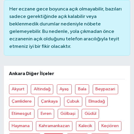
Her eczane gece boyunca açık olmayabilir, bazıları
sadece gerektiğinde açık kalabilir veya
beklenmedik durumlar nedeniyle nöbete
gelemeyebilir. Bu nedenle, yola çıkmadan önce
eczanenin açık olduğunu telefon aracılığıyla teyit
etmeniz iyi bir fikir olacaktır.
Ankara Diğer İlçeler
Akyurt
Altindağ
Ayaş
Bala
Beypazari
Çamlidere
Çankaya
Çubuk
Elmadağ
Etimesgut
Evren
Gölbaşi
Güdül
Haymana
Kahramankazan
Kalecik
Keçiören