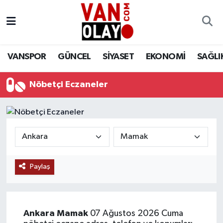
Vanspor
Van Nöbetçi Eczaneler
VANSPOR
GÜNCEL
SİYASET
EKONOMİ
SAĞLI
Güncel
Van Hava Durumu
Nöbetçi Eczaneler
Siyaset
Van Namaz Vakitleri
Ekonomi
Van Trafik Yoğunluk Haritası
Sağlık
Süper Lig Puan Durumu ve Fikstür
Eğitim
Tüm Manşetler
Paylaş
Bilim & Teknoloji
Son Dakika Haberleri
Ankara
Mamak
07 Ağustos 2026 Cuma
Dünya
Haber Arşivi