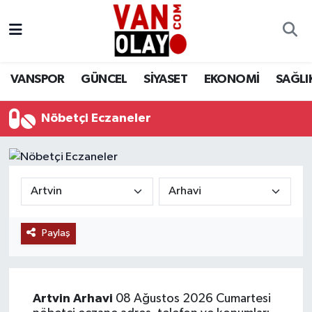
Vanspor
Van Nöbetçi Eczaneler
VANSPOR
GÜNCEL
SİYASET
EKONOMİ
SAĞLI
Güncel
Van Hava Durumu
Nöbetçi Eczaneler
Siyaset
Van Namaz Vakitleri
Ekonomi
Van Trafik Yoğunluk Haritası
Sağlık
Süper Lig Puan Durumu ve Fikstür
Eğitim
Tüm Manşetler
Paylaş
Bilim & Teknoloji
Son Dakika Haberleri
Artvin
Arhavi
08 Ağustos 2026 Cumartesi
Dünya
Haber Arşivi