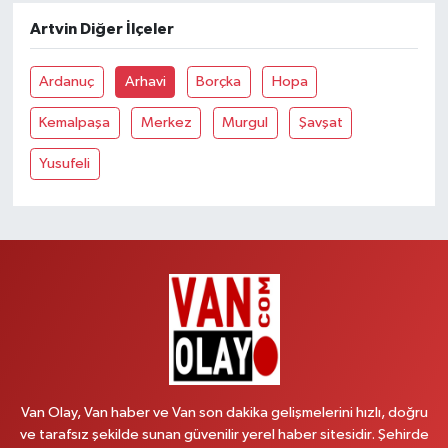
Artvin Diğer İlçeler
Ardanuç
Arhavi
Borçka
Hopa
Kemalpaşa
Merkez
Murgul
Şavşat
Yusufeli
Van Olay, Van haber ve Van son dakika gelişmelerini hızlı, doğru
ve tarafsız şekilde sunan güvenilir yerel haber sitesidir. Şehirde