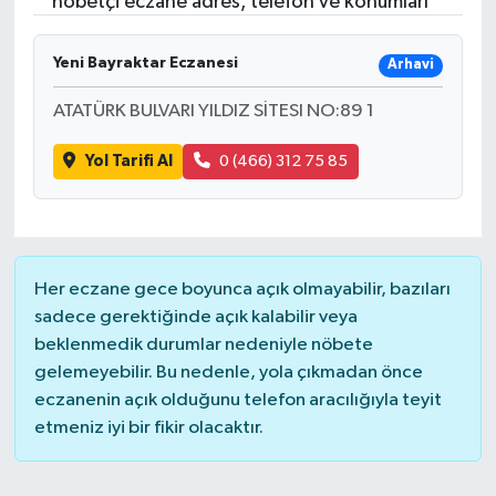
nöbetçi eczane adres, telefon ve konumları
RESMİ İLANLAR
Yeni Bayraktar Eczanesi
Arhavi
ATATÜRK BULVARI YILDIZ SİTESI NO:89 1
Yol Tarifi Al
0 (466) 312 75 85
Her eczane gece boyunca açık olmayabilir, bazıları
sadece gerektiğinde açık kalabilir veya
beklenmedik durumlar nedeniyle nöbete
gelemeyebilir. Bu nedenle, yola çıkmadan önce
eczanenin açık olduğunu telefon aracılığıyla teyit
etmeniz iyi bir fikir olacaktır.