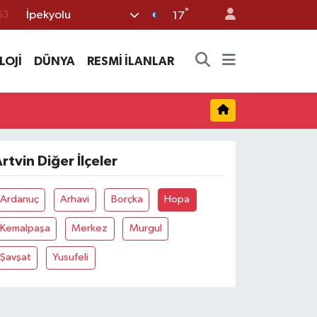
°
İpekyolu
63
17
16
LOJİ
DÜNYA
RESMİ İLANLAR
02
07
45
70
rtvin Diğer İlçeler
Ardanuç
Arhavi
Borçka
Hopa
Kemalpaşa
Merkez
Murgul
Şavşat
Yusufeli