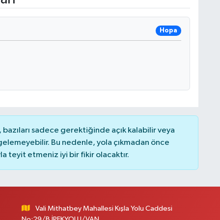
Hopa
bazıları sadece gerektiğinde açık kalabilir veya
elemeyebilir. Bu nedenle, yola çıkmadan önce
teyit etmeniz iyi bir fikir olacaktır.
Vali Mithatbey Mahallesi Kışla Yolu Caddesi
No:29/B İPEKYOLU/VAN