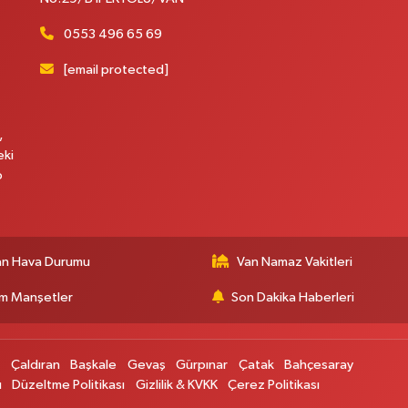
0553 496 65 69
[email protected]
,
eki
p
an Hava Durumu
Van Namaz Vakitleri
m Manşetler
Son Dakika Haberleri
p
Çaldıran
Başkale
Gevaş
Gürpınar
Çatak
Bahçesaray
ı
Düzeltme Politikası
Gizlilik & KVKK
Çerez Politikası