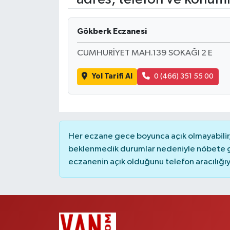
RESMİ İLANLAR
Gökberk Eczanesi
CUMHURİYET MAH.139 SOKAĞI 2 E
Yol Tarifi Al
0 (466) 351 55 00
Her eczane gece boyunca açık olmayabilir, 
beklenmedik durumlar nedeniyle nöbete g
eczanenin açık olduğunu telefon aracılığıyla 