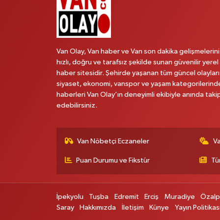
Van Olay, Van haber ve Van son dakika gelişmelerini
hızlı, doğru ve tarafsız şekilde sunan güvenilir yerel
haber sitesidir. Şehirde yaşanan tüm güncel olayları
siyaset, ekonomi, vanspor ve yaşam kategorilerind
haberleri Van Olay’ın deneyimli ekibiyle anında taki
edebilirsiniz.
Van Nöbetçi Eczaneler
V
Puan Durumu ve Fikstür
Tü
İpekyolu
Tuşba
Edremit
Erciş
Muradiye
Özal
Saray
Hakkımızda
İletişim
Künye
Yayın Politikas