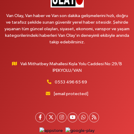
BEYAZIT MAH.ZEYLAN CADDESİ OKYANUS GİYİM YANI NO:1
0 (535) 014 85 70
Yol Tarifi Al
Van Olay, Van haber ve Van son dakika gelişmelerini hızlı, doğru
ve tarafsız şekilde sunan güvenilir yerel haber sitesidir. Şehirde
Afşar Eczanesi
yaşanan tüm güncel olayları, siyaset, ekonomi, vanspor ve yaşam
Kazım Karabekir cad.Eski Araştırma Hastanesi karşısı (kent park karşısı )
kategorilerindeki haberleri Van Olay’ın deneyimli ekibiyle anında
Kaval iş merkezi No: 156 B
takip edebilirsiniz.
0 (432) 214 02 40
Yol Tarifi Al
Vali Mithatbey Mahallesi Kışla Yolu Caddesi No:29/B
Gürpınar Eczanesi
İPEKYOLU/VAN
Akpınar Mah. Milli Egemenlik Cad.No:7 A
0 (506) 065 26 65
Yol Tarifi Al
0553 496 65 69
[email protected]
Mahya Eczanesi
ZÜBEYDE HANIM CAD.ÖZEL LOKMAN HEKİM HASTANESİ KARŞISI 82 C
0 (432) 215 77 65
Yol Tarifi Al
Ferhat Eczanesi