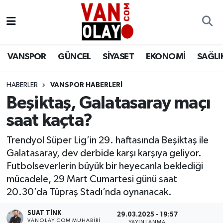
Vanspor
Van Nöbetçi Eczaneler
VANSPOR
GÜNCEL
SİYASET
EKONOMİ
SAĞLI
Güncel
Van Hava Durumu
HABERLER
VANSPOR HABERLERİ
Siyaset
Van Namaz Vakitleri
Beşiktaş, Galatasaray maçı
Ekonomi
Van Trafik Yoğunluk Haritası
saat kaçta?
Sağlık
Süper Lig Puan Durumu ve Fikstür
Trendyol Süper Lig’in 29. haftasında Beşiktaş ile
Galatasaray, dev derbide karşı karşıya geliyor.
Eğitim
Tüm Manşetler
Futbolseverlerin büyük bir heyecanla beklediği
mücadele, 29 Mart Cumartesi günü saat
Bilim & Teknoloji
Son Dakika Haberleri
20.30’da Tüpraş Stadı’nda oynanacak.
SUAT TINK
Dünya
Haber Arşivi
29.03.2025 - 19:57
VANOLAY.COM MUHABIRI
YAYINLANMA