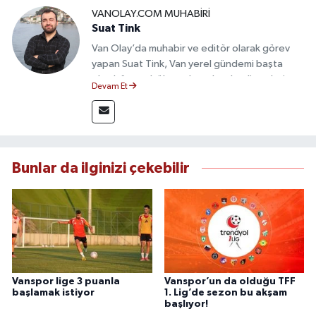
VANOLAY.COM MUHABIRI
Suat Tink
Van Olay’da muhabir ve editör olarak görev
yapan Suat Tink, Van yerel gündemi başta
olmak üzere bölgesel ve ulusal gelişmeleri
Devam Et
yakından takip etmektedir. İletişim Fakültesi
mezunu olan Tink, sahadan edindiği bilgilerle
doğruluk, tarafsızlık ve etik ilkeler
çerçevesinde güvenilir ve hızlı habercilik
anlayışını benimsemektedir.
Bunlar da ilginizi çekebilir
Vanspor lige 3 puanla
Vanspor’un da olduğu TFF
başlamak istiyor
1. Lig’de sezon bu akşam
başlıyor!