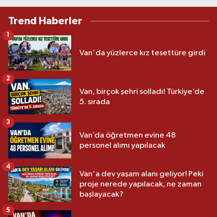
Trend Haberler
1
Van'da yüzlerce kız tesettüre girdi
2
Van, birçok şehri solladı! Türkiye’de
5. sırada
3
Van’da öğretmen evine 48
personel alımı yapılacak
4
Van'a dev yaşam alanı geliyor! Peki
proje nerede yapılacak, ne zaman
başlayacak?
5