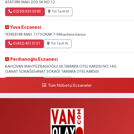
ATATÜRK MAH.209 SK.NO:12
0 (530) 635 50 65
Yol Tarifi Al
Yuva Eczanesi
YENİŞEHİR MAH. 117.SOKAK 7-9Ahastane karşısı
0 (432) 451 31 51
Yol Tarifi Al
Perihanoğlu Eczanesi
BAHÇİVAN MAH.YÜZBAŞIOĞLU SK.TAMARA OTEL KARŞISI NO:14G
(SANAT SOKAĞI)SANAT SOKAĞI TAMARA OTEL KARŞISI
0 (432) 216 24 25
Yol Tarifi Al
Tüm Nöbetçi Eczaneler
Aydın Eczanesi
Recep Tayyip Erdoğan Mah.Azerbaycan Cad.104 B
0 (538) 861 36 16
Yol Tarifi Al
Arjin Eczanesi