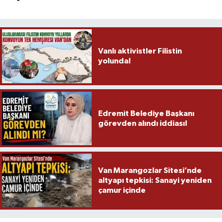
Vanlı aktivistler Filistin
yolunda!
Edremit Belediye Başkanı
görevden alındı iddiası!
Van Marangozlar Sitesi’nde
altyapı tepkisi: Sanayi yeniden
çamur içinde