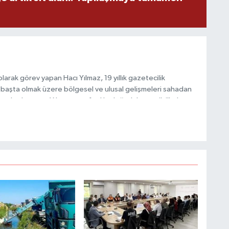
Ş
arak görev yapan Hacı Yılmaz, 19 yıllık gazetecilik
başta olmak üzere bölgesel ve ulusal gelişmeleri sahadan
B
G
e katkı sunan Yılmaz, tarafsızlık, doğruluk ve etik ilkeler
e kamuoyunu güvenilir kaynaklara dayalı olarak
V
Y
V