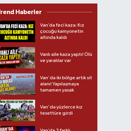
Trend Haberler
Van’da feci kaza: Kız
çocuğu kamyonetin
altında kaldı
Vanlı aile kaza yaptı! Ölü
ve yaralılar var
Van'da iki bölge artık sit
alanı! Yapılaşmaya
tamamen yasak
Van'da yüzlerce kız
tesettüre girdi
Van’da 3 farklı