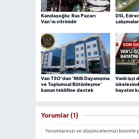
Kandaşoğlu: Rus Pazarı
DSİ, Edrem
Van'ın vitrinidir
çalışmalar
Van TSO’dan ‘Milli Dayanışma
Vanlı işçi
ve Toplumsal Bütünleşme’
iskelesin
kanun teklifine destek
hayatını k
Yorumlar (1)