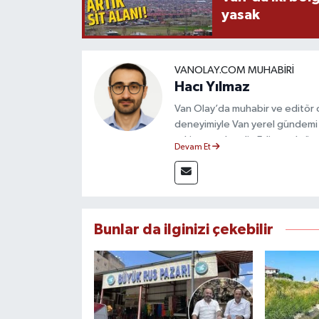
yasak
VANOLAY.COM MUHABIRI
Hacı Yılmaz
Van Olay’da muhabir ve editör ol
deneyimiyle Van yerel gündemi 
takip etmektedir. Editoryal sürec
Devam Et
çerçevesinde ürettiği haberlerl
bilgilendirmektedir.
Bunlar da ilginizi çekebilir