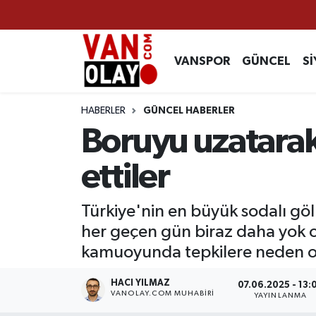
Vanspor
Van Nöbetçi Eczaneler
VANSPOR
GÜNCEL
Sİ
Güncel
Van Hava Durumu
HABERLER
GÜNCEL HABERLER
Siyaset
Van Namaz Vakitleri
Boruyu uzatarak
Ekonomi
Van Trafik Yoğunluk Haritası
ettiler
Sağlık
Süper Lig Puan Durumu ve Fikstür
Türkiye'nin en büyük sodalı gölü
her geçen gün biraz daha yok o
Eğitim
Tüm Manşetler
kamuoyunda tepkilere neden o
Bilim & Teknoloji
Son Dakika Haberleri
HACI YILMAZ
07.06.2025 - 13:
VANOLAY.COM MUHABIRI
YAYINLANMA
Dünya
Haber Arşivi