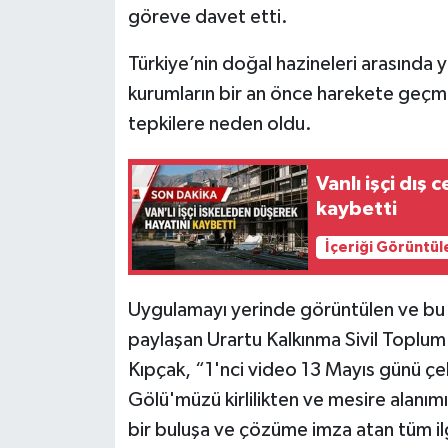
göreve davet etti.
Türkiye’nin doğal hazineleri arasında y
kurumların bir an önce harekete geçm
tepkilere neden oldu.
Vanlı işçi dış
kaybetti
İçeriği Görüntül
Uygulamayı yerinde görüntülen ve bu
paylaşan Urartu Kalkınma Sivil Toplu
Kıpçak, “1'nci video 13 Mayıs günü çek
Gölü'müzü kirlilikten ve mesire alanım
bir buluşa ve çözüme imza atan tüm ilgi