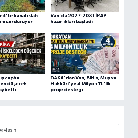
it'te kanal ıslah
Van'da 2027-2031 İRAP
ını sürdürüyor
hazırlıkları başladı
 dış cephe
DAKA'dan Van, Bitlis, Muş ve
den düşerek
Hakkâri'ye 4 Milyon TL'lik
aybetti
proje desteği