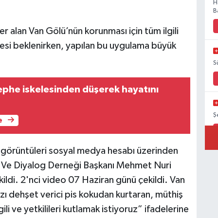
H
B
er alan Van Gölü’nün korunması için tüm ilgili
esi beklenirken, yapılan bu uygulama büyük
S
 cephe iskelesinden düşerek hayatını
Ş
e
 görüntüleri sosyal medya hesabı üzerinden
m Ve Diyalog Derneği Başkanı Mehmet Nuri
B
B
ildi. 2'nci video 07 Haziran günü çekildi. Van
ızı dehşet verici pis kokudan kurtaran, müthiş
li ve yetkilileri kutlamak istiyoruz” ifadelerine