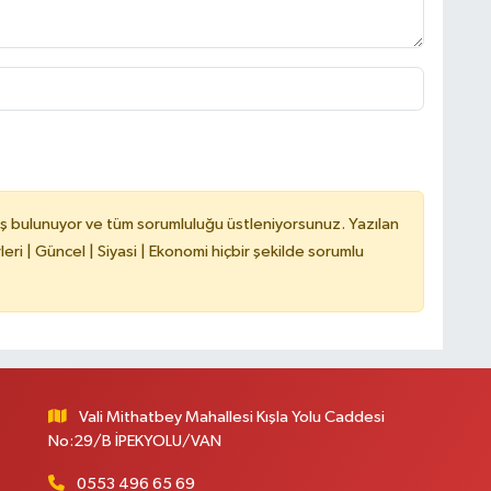
ş bulunuyor ve tüm sorumluluğu üstleniyorsunuz. Yazılan
ri | Güncel | Siyasi | Ekonomi hiçbir şekilde sorumlu
Vali Mithatbey Mahallesi Kışla Yolu Caddesi
No:29/B İPEKYOLU/VAN
0553 496 65 69