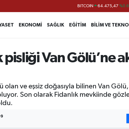
DOLAR
47,5971
%0.
EURO
55,1336
%0.
YASET
EKONOMİ
SAĞLIK
EĞİTİM
BİLİM VE TEKNO
STERLİN
64,2534
%0.
GRAM ALTIN
6518.23
%0.
BİST100
13.703
%
 pisliği Van Gölü’ne
BITCOIN
64.475,47
%0.
 olan ve eşsiz doğasıyla bilinen Van Gölü, b
luyor. Son olarak Fidanlık mevkiinde gözl
ldu.
09