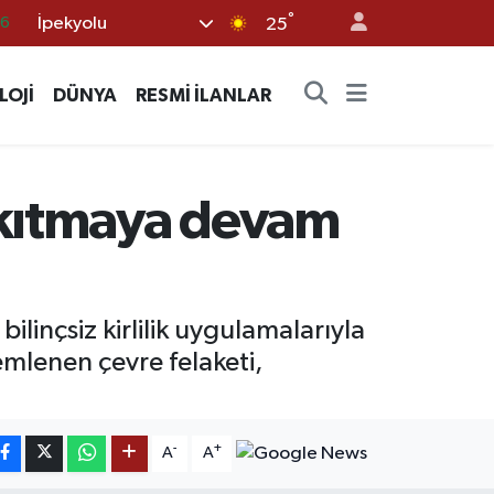
°
İpekyolu
05
25
18
LOJİ
DÜNYA
RESMİ İLANLAR
22
39
0
 akıtmaya devam
66
ilinçsiz kirlilik uygulamalarıyla
emlenen çevre felaketi,
-
+
A
A