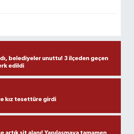
M
V
Ş
B
dı, belediyeler unuttu! 3 ilçeden geçen
rk edildi
H
V
e kız tesettüre girdi
K
E
ge artık sit alanı! Yapılaşmaya tamamen