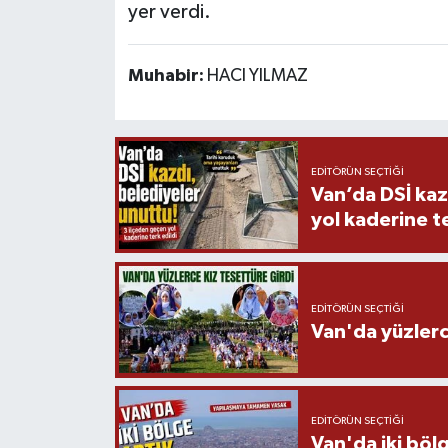
yer verdi.
Muhabir:
HACI YILMAZ
EDITÖRÜN SEÇTIĞI
Van’da DSİ kaz
yol kaderine te
EDITÖRÜN SEÇTIĞI
Van'da yüzlerc
EDITÖRÜN SEÇTIĞI
Van'da iki böl