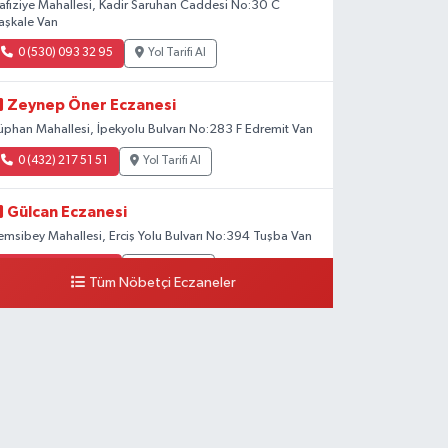
afıziye Mahallesi, Kadir Saruhan Caddesi No:30 C
aşkale Van
0 (530) 093 32 95
Yol Tarifi Al
Zeynep Öner Eczanesi
üphan Mahallesi, İpekyolu Bulvarı No:283 F Edremit Van
0 (432) 217 51 51
Yol Tarifi Al
Gülcan Eczanesi
emsibey Mahallesi, Erciş Yolu Bulvarı No:394 Tuşba Van
0 (533) 348 25 87
Yol Tarifi Al
Tüm Nöbetçi Eczaneler
Lütfiye Hanım Eczanesi
ahçıvan Mahallesi, 15 Temmuz Şehitleri Caddesi No:36
 İpekyolu Van
0 (501) 048 96 88
Yol Tarifi Al
Emek Eczanesi