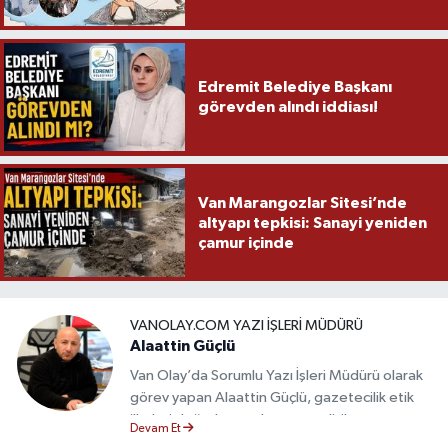
Edremit Belediye Başkanı
görevden alındı iddiası!
Van Marangozlar Sitesi’nde
altyapı tepkisi: Sanayi yeniden
çamur içinde
VANOLAY.COM YAZI İŞLERI MÜDÜRÜ
Alaattin Güçlü
Van Olay’da Sorumlu Yazı İşleri Müdürü olarak
görev yapan Alaattin Güçlü, gazetecilik etik
ilkeleri doğrultusunda yayın politikasının
Devam Et
oluşturulması ve editoryal sürecin