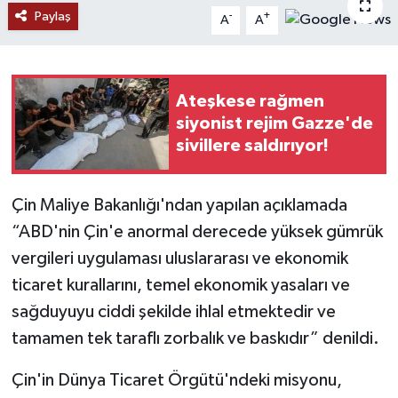
Paylaş
-
+
A
A
RESMİ İLANLAR
Ateşkese rağmen
siyonist rejim Gazze'de
sivillere saldırıyor!
Çin Maliye Bakanlığı'ndan yapılan açıklamada
“ABD'nin Çin'e anormal derecede yüksek gümrük
vergileri uygulaması uluslararası ve ekonomik
ticaret kurallarını, temel ekonomik yasaları ve
sağduyuyu ciddi şekilde ihlal etmektedir ve
tamamen tek taraflı zorbalık ve baskıdır” denildi.
Çin'in Dünya Ticaret Örgütü'ndeki misyonu,