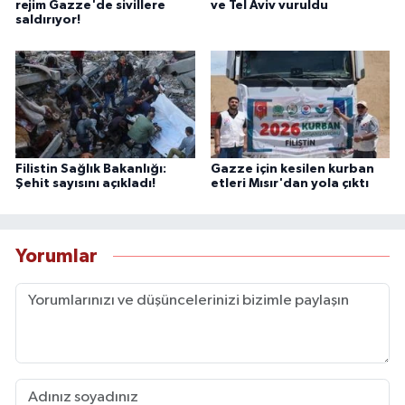
rejim Gazze'de sivillere
ve Tel Aviv vuruldu
saldırıyor!
Filistin Sağlık Bakanlığı:
Gazze için kesilen kurban
Şehit sayısını açıkladı!
etleri Mısır'dan yola çıktı
Yorumlar