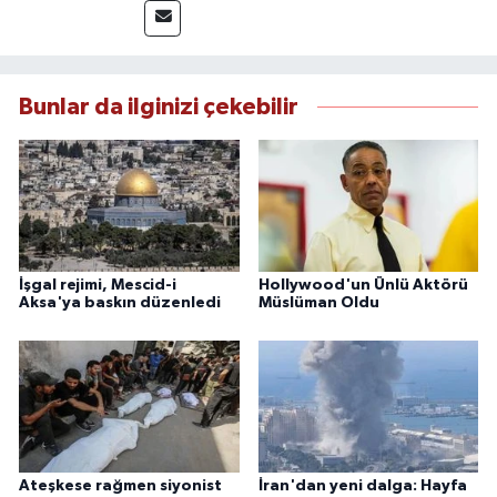
yönetiminden sorumludur. Yerel ve ulusal
gündemi yakından takip eden Güçlü, tarafsız,
güvenilir ve nitelikli haberlerin okuyuculara
doğru ve hızlı şekilde ulaştırılmasına öncülük
Bunlar da ilginizi çekebilir
etmektedir.
İşgal rejimi, Mescid-i
Hollywood'un Ünlü Aktörü
Aksa'ya baskın düzenledi
Müslüman Oldu
Ateşkese rağmen siyonist
İran'dan yeni dalga: Hayfa