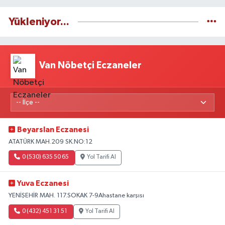
Yükleniyor...
Van Nöbetçi Eczaneler
Beyarslan Eczanesi
ATATÜRK MAH.209 SK.NO:12
0 (530) 635 50 65
Yol Tarifi Al
Yuva Eczanesi
YENİŞEHİR MAH. 117.SOKAK 7-9Ahastane karşısı
0 (432) 451 31 51
Yol Tarifi Al