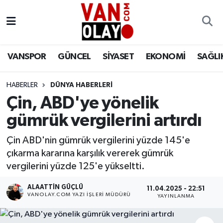
Vanspor
Van Nöbetçi Eczaneler
VANSPOR
GÜNCEL
SİYASET
EKONOMİ
SAĞLI
Güncel
Van Hava Durumu
HABERLER
DÜNYA HABERLERİ
Siyaset
Van Namaz Vakitleri
Çin, ABD'ye yönelik
Ekonomi
Van Trafik Yoğunluk Haritası
gümrük vergilerini artırdı
Sağlık
Süper Lig Puan Durumu ve Fikstür
Çin ABD'nin gümrük vergilerini yüzde 145'e
çıkarma kararına karşılık vererek gümrük
Eğitim
Tüm Manşetler
vergilerini yüzde 125'e yükseltti.
ALAATTIN GÜÇLÜ
11.04.2025 - 22:51
Bilim & Teknoloji
Son Dakika Haberleri
VANOLAY.COM YAZI İŞLERI MÜDÜRÜ
YAYINLANMA
Dünya
Haber Arşivi