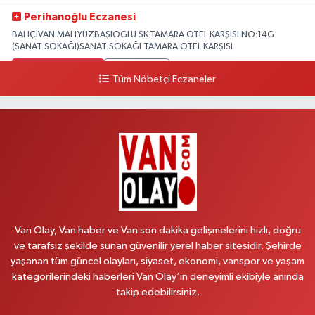
Perihanoğlu Eczanesi
BAHÇİVAN MAH.YÜZBAŞIOĞLU SK.TAMARA OTEL KARŞISI NO:14G
(SANAT SOKAĞI)SANAT SOKAĞI TAMARA OTEL KARŞISI
0 (432) 216 24 25
Yol Tarifi Al
Tüm Nöbetçi Eczaneler
Aydın Eczanesi
Recep Tayyip Erdoğan Mah.Azerbaycan Cad.104 B
0 (538) 861 36 16
Yol Tarifi Al
Arjin Eczanesi
BEYAZIT MAH.ZEYLAN CADDESİ OKYANUS GİYİM YANI NO:1
0 (535) 014 85 70
Yol Tarifi Al
Van Olay, Van haber ve Van son dakika gelişmelerini hızlı, doğru
ve tarafsız şekilde sunan güvenilir yerel haber sitesidir. Şehirde
Afşar Eczanesi
yaşanan tüm güncel olayları, siyaset, ekonomi, vanspor ve yaşam
Kazım Karabekir cad.Eski Araştırma Hastanesi karşısı (kent park karşısı )
kategorilerindeki haberleri Van Olay’ın deneyimli ekibiyle anında
Kaval iş merkezi No: 156 B
takip edebilirsiniz.
0 (432) 214 02 40
Yol Tarifi Al