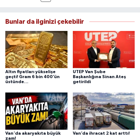
esas alan Dayan, güvenilir kaynaklara dayalı
haberleriyle kamuoyunu doğru ve hızlı biçimde
bilgilendirmektedir.
Bunlar da ilginizi çekebilir
Altın fiyatları yükselişe
UTEP Van Şube
geçti! Gram 6 bin 400’ün
Başkanlığına Sinan Ateş
üstünde…
getirildi
Van'da akaryakıta büyük
Van’da ihracat 2 kat arttı!
zam!