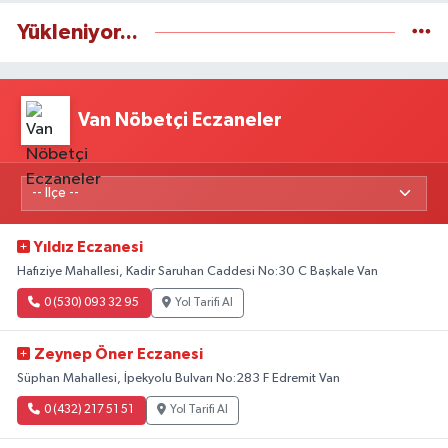
Yükleniyor...
Van Nöbetçi Eczaneler
Yıldız Eczanesi
Hafıziye Mahallesi, Kadir Saruhan Caddesi No:30 C Başkale Van
0 (530) 093 32 95
Yol Tarifi Al
Zeynep Öner Eczanesi
Süphan Mahallesi, İpekyolu Bulvarı No:283 F Edremit Van
0 (432) 217 51 51
Yol Tarifi Al