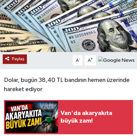
RESMİ İLANLAR
Paylaş
-
+
A
A
Dolar, bugün 38,40 TL bandının hemen üzerinde
hareket ediyor
Van'da akaryakıta
büyük zam!