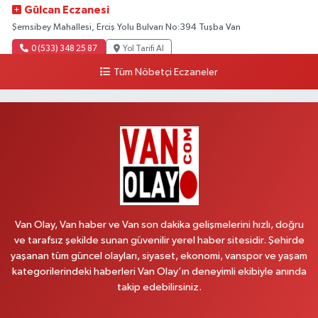
Gülcan Eczanesi
Şemsibey Mahallesi, Erciş Yolu Bulvarı No:394 Tuşba Van
0 (533) 348 25 87
Yol Tarifi Al
Tüm Nöbetçi Eczaneler
Lütfiye Hanım Eczanesi
Bahçıvan Mahallesi, 15 Temmuz Şehitleri Caddesi No:36 B İpekyolu Van
0 (501) 048 96 88
Yol Tarifi Al
Emek Eczanesi
Mahmudiye Mahallesi, Atatürk Caddesi No:17 B Özalp Van
0 (531) 621 69 65
Yol Tarifi Al
Van Olay, Van haber ve Van son dakika gelişmelerini hızlı, doğru
Onay Eczanesi
ve tarafsız şekilde sunan güvenilir yerel haber sitesidir. Şehirde
yaşanan tüm güncel olayları, siyaset, ekonomi, vanspor ve yaşam
Şerefiye Mahallesi, Mareşal Fevzi Çakmak Caddesi No:25 B İpekyolu Van
kategorilerindeki haberleri Van Olay’ın deneyimli ekibiyle anında
0 (432) 212 66 67
Yol Tarifi Al
takip edebilirsiniz.
Yenı Derman Eczanesi