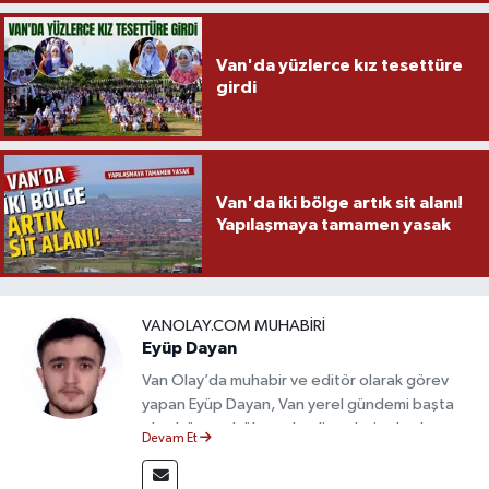
Van'da yüzlerce kız tesettüre
girdi
Van'da iki bölge artık sit alanı!
Yapılaşmaya tamamen yasak
VANOLAY.COM MUHABIRI
Eyüp Dayan
Van Olay’da muhabir ve editör olarak görev
yapan Eyüp Dayan, Van yerel gündemi başta
olmak üzere bölgesel gelişmeleri sahadan
Devam Et
takip etmektedir. 10 yılı aşkın gazetecilik
deneyimiyle doğruluk, tarafsızlık ve etik ilkeleri