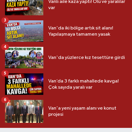
Vanlı aile kaza yaptı! Ölü ve yaralılar
var
3
Van'da iki bölge artık sit alanı!
Yapılaşmaya tamamen yasak
4
Van'da yüzlerce kız tesettüre girdi
5
Van’da 3 farklı mahallede kavga!
Çok sayıda yaralı var
6
Van'a yeni yaşam alanı ve konut
projesi