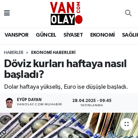
Vanspor
Van Nöbetçi Eczaneler
VANSPOR
GÜNCEL
SİYASET
EKONOMİ
SAĞLI
Güncel
Van Hava Durumu
HABERLER
EKONOMİ HABERLERİ
Siyaset
Van Namaz Vakitleri
Döviz kurları haftaya nasıl
Ekonomi
Van Trafik Yoğunluk Haritası
başladı?
Sağlık
Süper Lig Puan Durumu ve Fikstür
Dolar haftaya yükseliş, Euro ise düşüşle başladı.
EYÜP DAYAN
28.04.2025 - 09:45
Eğitim
Tüm Manşetler
VANOLAY.COM MUHABIRI
YAYINLANMA
Bilim & Teknoloji
Son Dakika Haberleri
Dünya
Haber Arşivi