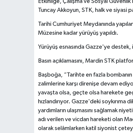
Etkinliğe, Çalışma ve Sosyal Güvenlik B
Tuncay Akkoyun, STK, halk ve siyasi par
Tarihi Cumhuriyet Meydanında yapılan
Müzesine kadar yürüyüş yapıldı.
Yürüyüş esnasında Gazze'ye destek, işg
Basın açıklamasını, Mardin STK pla
Başboğa, “Tarihte en fazla bombanın a
zalimlerine karşı direnişe devam ediyor
yavaşta olsa, geçte olsa harekete geçirir
hızlandırıyor. Gazze'deki soykırıma d
yardımların ulaşmasını sağlamak niyetiy
adı verilen ve vicdan hareketi olan M
olarak selâmlarken katil siyonist çeteyi