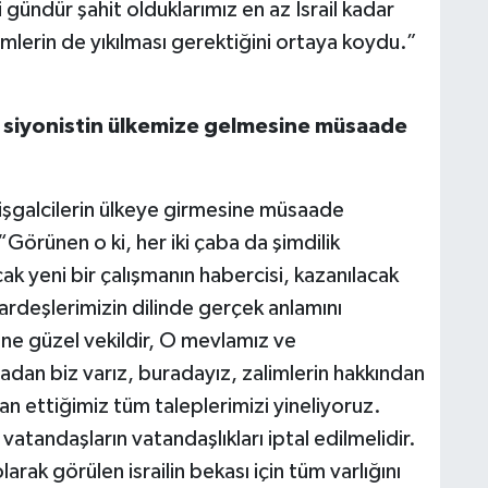
i gündür şahit olduklarımız en az İsrail kadar
jimlerin de yıkılması gerektiğini ortaya koydu.”
İ
r siyonistin ülkemize gelmesine müsaade
işgalcilerin ülkeye girmesine müsaade
Ş
K
Görünen o ki, her iki çaba da şimdilik
ak yeni bir çalışmanın habercisi, kazanılacak
kardeşlerimizin dilinde gerçek anlamını
h ne güzel vekildir, O mevlamız ve
M
adan biz varız, buradayız, zalimlerin hakkından
V
ilan ettiğimiz tüm taleplerimizi yineliyoruz.
atandaşların vatandaşlıkları iptal edilmelidir.
rak görülen israilin bekası için tüm varlığını