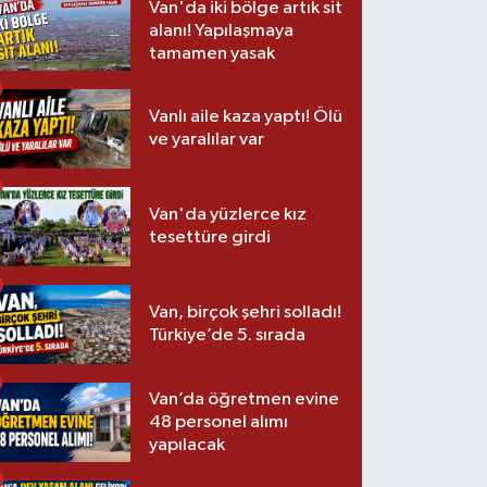
Van'da iki bölge artık sit
alanı! Yapılaşmaya
tamamen yasak
Vanlı aile kaza yaptı! Ölü
ve yaralılar var
Van'da yüzlerce kız
tesettüre girdi
Van, birçok şehri solladı!
Türkiye’de 5. sırada
Van’da öğretmen evine
48 personel alımı
yapılacak