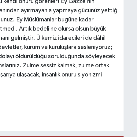
u kendi onuru görenler! Ey Gazze’nin
n kanından ayırmayanla yapmaya gücünüz yettiği
sunuz. Ey Müslümanlar bugüne kadar
tmedi. Artık bedeli ne olursa olsun büyük
nı gelmiştir. Ülkemiz idarecileri de dâhil
vletler, kurum ve kuruluşlara sesleniyoruz;
 dolayı öldürüldüğü sorulduğunda söyleyecek
anslarınız. Zulme sessiz kalmak, zulme ortak
başarıya ulaşacak, insanlık onuru siyonizmi