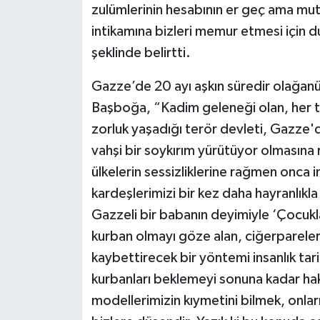
zulümlerinin hesabının er geç ama mutl
intikamına bizleri memur etmesi için d
şeklinde belirtti.
Gazze’de 20 ayı aşkın süredir olağanü
Başboğa, “Kadim geleneği olan, her tür
zorluk yaşadığı terör devleti, Gazze'd
vahşi bir soykırım yürütüyor olmasına
ülkelerin sessizliklerine rağmen onca i
kardeşlerimizi bir kez daha hayranlıkl
Gazzeli bir babanın deyimiyle ‘Çocukla
kurban olmayı göze alan, ciğerpareler
kaybettirecek bir yöntemi insanlık tar
kurbanları beklemeyi sonuna kadar hak 
modellerimizin kıymetini bilmek, onlar