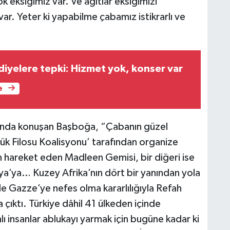
k eksiğimiz var. Ve ağıtlar eksiğimizi
r. Yeter ki yapabilme çabamız istikrarlı ve
H
diyelere tepki: Hizmet yok, konser var
e
S
V
ında konuşan Başboğa, “Çabanın güzel
lük Filosu Koalisyonu’ tarafından organize
n hareket eden Madleen Gemisi, bir diğeri ise
S
V
a’ya… Kuzey Afrika’nın dört bir yanından yola
e Gazze’ye nefes olma kararlılığıyla Refah
a çıktı. Türkiye dâhil 41 ülkeden içinde
 insanlar ablukayı yarmak için bugüne kadar ki
O