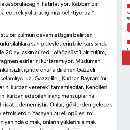
aka sorulacağını hatırlatıyor, Rabbimizin
ua ederek yol aradığımızı belirtiyoruz.”
V
İ
stü bir zulmün devam ettiğini belirten
lü silahlara sahip devletlerin bile karşısında
C
e 20 ayı aşkın süredir olağanüstü bir zulüm,
İ
 rağmen esirlerini kurtaramıyor. Müslüman
mkânsızlık içinde onurla direnen Gazzeli
a selamlıyoruz. Gazzeliler, Kurban Bayramı’nı,
V
rını kurban vererek’ tamamladılar. Kendileri
V
ini kurban edebilen inanç mensuplarına
ihi icat edememiştir. Onlar, göklerden gelecek
etmişlerdir. Yaşayan bu eli öpülesi rol
ın yanında olmak, onların yüklerini almak
C