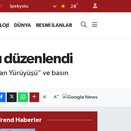
°
İpekyolu
17
28
01
LOJİ
DÜNYA
RESMİ İLANLAR
02
44
4
ı düzenlendi
76
dan Yürüyüşü” ve basın
-
+
A
A
Trend Haberler