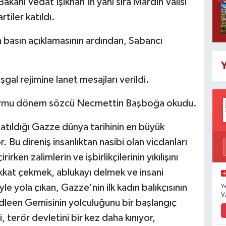
akanı Vedat Işıkhan'ın yanı sıra Mardin Valisi
tiler katıldı.
 basın açıklamasının ardından, Sabancı
Y
al rejimine lanet mesajları verildi.
tformu dönem sözcü Necmettin Başboğa okudu.
tıldığı Gazze dünya tarihinin en büyük
. Bu direniş insanlıktan nasibi olan vicdanları
ken zalimlerin ve işbirlikçilerinin yıkılışını
ikkat çekmek, ablukayı delmek ve insani
le yola çıkan, Gazze'nin ilk kadın balıkçısının
Y
V
adleen Gemisinin yolculuğunu bir başlangıç
, terör devletini bir kez daha kınıyor,