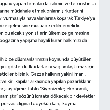
H
uğunu yapan firmalarda zalimin ve teröristin ta
V
larına müdahale etmek onların şirketlerini
i vurmasıyla havaalanlarına koşarak Türkiye’ye
emize gelmesine müsaade edilmemelidir.
C
en bu alçak siyonistlerin ülkemize gelmesine
V
 boğazına yapışma hayali kuran halkımızı da
rih bize düşmanlarımızın koynunda büyütülen
A
ğını gösterdi. İktidarlarını sağlamlaştırmak için
ciler bilsin ki Gazze halkının yakini imanı,
ve kirli kapılar arkasında yapılan pazarlıklarını
Karşılaştığımız tablo ‘Siyonizmle; ekonomik,
lmamıştır’ sözünü icraata dökecek bir devletler
in pervasızlığına topyekûn karşı koyma