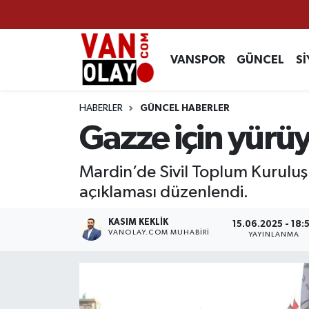
Vanspor
Van Nöbetçi Eczaneler
VANSPOR
GÜNCEL
Sİ
Güncel
Van Hava Durumu
HABERLER
GÜNCEL HABERLER
Siyaset
Van Namaz Vakitleri
Gazze için yürü
Ekonomi
Van Trafik Yoğunluk Haritası
Mardin’de Sivil Toplum Kuruluş
açıklaması düzenlendi.
Sağlık
Süper Lig Puan Durumu ve Fikstür
KASIM KEKLIK
15.06.2025 - 18:
Eğitim
Tüm Manşetler
VANOLAY.COM MUHABIRI
YAYINLANMA
Bilim & Teknoloji
Son Dakika Haberleri
Dünya
Haber Arşivi