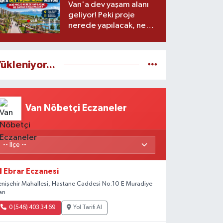
Van'a dev yaşam alanı
geliyor! Peki proje
nerede yapılacak, ne
zaman başlayacak?
ükleniyor...
Van Nöbetçi Eczaneler
Ebrar Eczanesi
enişehir Mahallesi, Hastane Caddesi No:10 E Muradiye
an
0 (546) 403 34 69
Yol Tarifi Al