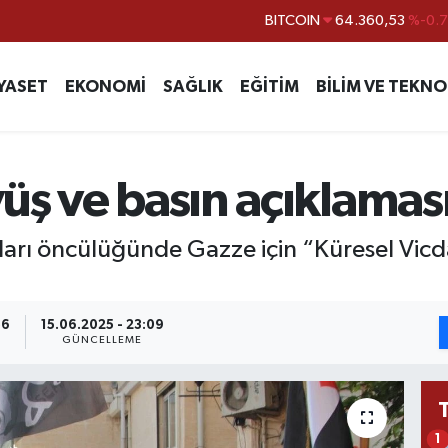
DOLAR
47,7069
%0.
EURO
55,0265
%0.
YASET
EKONOMİ
SAĞLIK
EĞİTİM
BİLİM VE TEKNO
STERLİN
64,1897
%0.
GRAM ALTIN
6574.81
%1.
BİST100
13.887
%6
yüş ve basın açıklamas
BITCOIN
64.360,53
%-0.
ları öncülüğünde Gazze için “Küresel Vic
56
15.06.2025 - 23:09
GÜNCELLEME
1