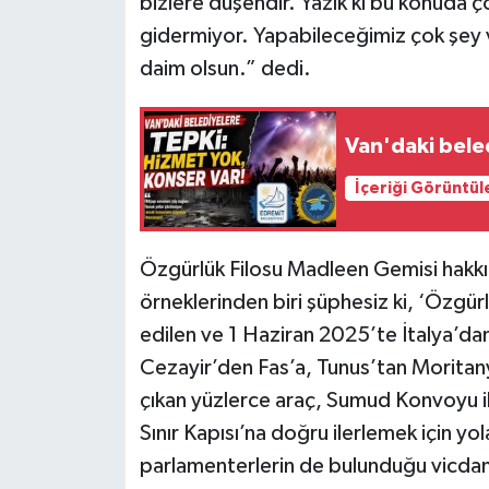
bizlere düşendir. Yazık ki bu konuda ço
gidermiyor. Yapabileceğimiz çok şey va
daim olsun.” dedi.
Van'daki bele
İçeriği Görüntül
Özgürlük Filosu Madleen Gemisi hakk
örneklerinden biri şüphesiz ki, ‘Özgür
edilen ve 1 Haziran 2025’te İtalya’da
Cezayir’den Fas’a, Tunus’tan Moritany
çıkan yüzlerce araç, Sumud Konvoyu il
Sınır Kapısı’na doğru ilerlemek için yol
parlamenterlerin de bulunduğu vicdanlı