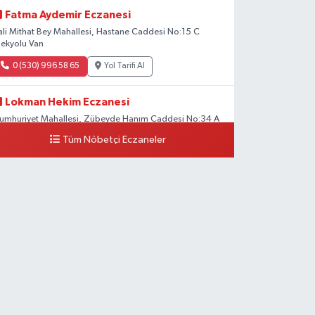
Fatma Aydemir Eczanesi
ali Mithat Bey Mahallesi, Hastane Caddesi No:15 C
pekyolu Van
0 (530) 996 58 65
Yol Tarifi Al
Lokman Hekim Eczanesi
umhuriyet Mahallesi, Zübeyde Hanım Caddesi No:34 A
pekyolu Van
Tüm Nöbetçi Eczaneler
0 (432) 503 93 23
Yol Tarifi Al
Hekimoğlu Eczanesi
anyolu Mahallesi, Kara Yusuf Bey Bulvarı No:102 F Erciş
an
0 (541) 147 65 65
Yol Tarifi Al
Koç Eczanesi
umhuriyet Mahallesi, Konak Sokak No:6 Gürpınar Van