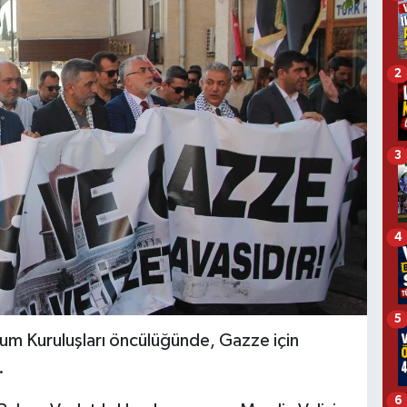
2
3
4
5
lum Kuruluşları öncülüğünde, Gazze için
.
6