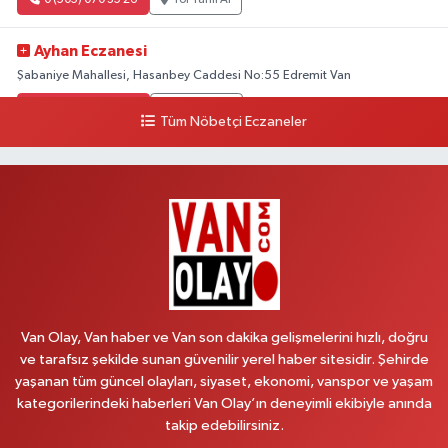
Ayhan Eczanesi
Şabaniye Mahallesi, Hasanbey Caddesi No:55 Edremit Van
0 (505) 636 94 65
Yol Tarifi Al
Tüm Nöbetçi Eczaneler
Baran Eczanesi
Şehit Jandarma Binbaşı Cesur Mahallesi, Vali Münir Karaloğlu Caddesi
No:6 D Çaldıran Van
0 (538) 376 47 15
Yol Tarifi Al
Vitamin Eczanesi
Vanyolu Mahallesi, Kara Yusuf Bey Caddesi No:99 B Erciş Van
Van Olay, Van haber ve Van son dakika gelişmelerini hızlı, doğru
0 (432) 351 02 96
Yol Tarifi Al
ve tarafsız şekilde sunan güvenilir yerel haber sitesidir. Şehirde
yaşanan tüm güncel olayları, siyaset, ekonomi, vanspor ve yaşam
Koç Eczanesi
kategorilerindeki haberleri Van Olay’ın deneyimli ekibiyle anında
Cumhuriyet Mahallesi, Konak Sokak No:6 Gürpınar Van
takip edebilirsiniz.
0 (530) 442 24 65
Yol Tarifi Al