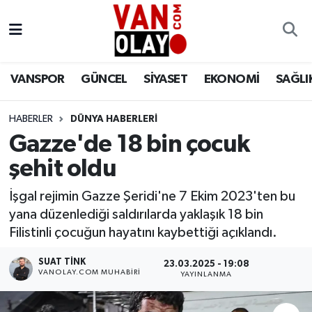
Vanspor
Van Nöbetçi Eczaneler
VANSPOR
GÜNCEL
SİYASET
EKONOMİ
SAĞLI
Güncel
Van Hava Durumu
HABERLER
DÜNYA HABERLERİ
Siyaset
Van Namaz Vakitleri
Gazze'de 18 bin çocuk
Ekonomi
Van Trafik Yoğunluk Haritası
şehit oldu
Sağlık
Süper Lig Puan Durumu ve Fikstür
İşgal rejimin Gazze Şeridi'ne 7 Ekim 2023'ten bu
yana düzenlediği saldırılarda yaklaşık 18 bin
Eğitim
Tüm Manşetler
Filistinli çocuğun hayatını kaybettiği açıklandı.
SUAT TINK
23.03.2025 - 19:08
Bilim & Teknoloji
Son Dakika Haberleri
VANOLAY.COM MUHABIRI
YAYINLANMA
Dünya
Haber Arşivi