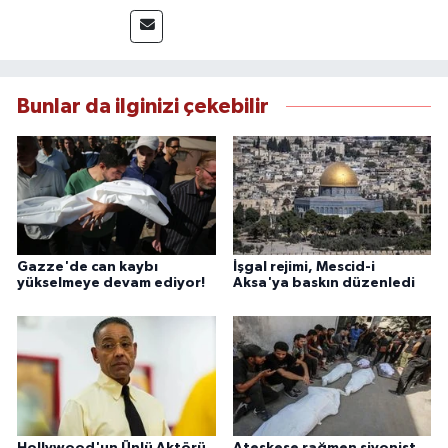
yakından takip etmektedir. İletişim Fakültesi
mezunu olan Tink, sahadan edindiği bilgilerle
doğruluk, tarafsızlık ve etik ilkeler
çerçevesinde güvenilir ve hızlı habercilik
anlayışını benimsemektedir.
Bunlar da ilginizi çekebilir
Gazze'de can kaybı
İşgal rejimi, Mescid-i
yükselmeye devam ediyor!
Aksa'ya baskın düzenledi
Hollywood'un Ünlü Aktörü
Ateşkese rağmen siyonist