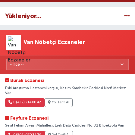
Yükleniyor...
Van Nöbetçi Eczaneler
Burak Eczanesi
Eski Araştırma Hastanesi karşısı, Kazım Karabekir Caddesi No:6 Merkez
Van
0 (432) 214 00 42
Yol Tarifi Al
Feyfure Eczanesi
Seyit Fehim Arvasi Mahallesi, Erek Dağı Caddesi No:32 B İpekyolu Van
0 (505) 070 35 26
Yol Tarifi Al