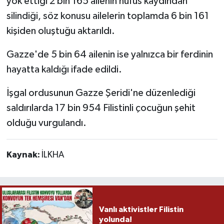
yok ettiği 2 bin 165 ailenin nüfus kaydından
silindiği, söz konusu ailelerin toplamda 6 bin 161
kişiden oluştuğu aktarıldı.
Gazze'de 5 bin 64 ailenin ise yalnızca bir ferdinin
hayatta kaldığı ifade edildi.
İşgal ordusunun Gazze Şeridi'ne düzenlediği
saldırılarda 17 bin 954 Filistinli çocuğun şehit
olduğu vurgulandı.
Kaynak:
İLKHA
Vanlı aktivistler Filistin
yolunda!