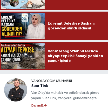
Edremit Belediye Başkanı
görevden alındı iddiası!
Van Marangozlar Sitesi’nde
altyapı tepkisi: Sanayi yeniden
çamur içinde
VANOLAY.COM MUHABIRI
Suat Tink
Van Olay’da muhabir ve editör olarak görev
yapan Suat Tink, Van yerel gündemi başta
olmak üzere bölgesel ve ulusal gelişmeleri
Devam Et