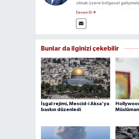
olmak üzere bölgesel gelişmele
deneyimiyle hızlı ve doğru haber
Devam Et
ilkeleri doğrultusunda güvenilir
Bunlar da ilginizi çekebilir
İşgal rejimi, Mescid-i Aksa'ya
Hollywood
baskın düzenledi
Müslüman