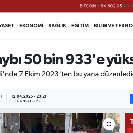
BITCOIN
64.602,05
%0.
DOLAR
47,6006
%0.
EURO
55,0250
%0.
YASET
EKONOMİ
SAĞLIK
EĞİTİM
BİLİM VE TEKNO
STERLİN
64,2398
%0
GRAM ALTIN
6513.94
%0.
ybı 50 bin 933'e yüks
BİST100
13.768
%4
idi'nde 7 Ekim 2023'ten bu yana düzenlediği
1
12.04.2025 - 23:21
GÜNCELLEME
1