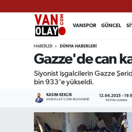
Vanspor
Van Nöbetçi Eczaneler
VANSPOR
GÜNCEL
Sİ
Güncel
Van Hava Durumu
HABERLER
DÜNYA HABERLERİ
Siyaset
Van Namaz Vakitleri
Gazze'de can ka
Ekonomi
Van Trafik Yoğunluk Haritası
Siyonist işgalcilerin Gazze Şer
bin 933'e yükseldi.
Sağlık
Süper Lig Puan Durumu ve Fikstür
KASIM KEKLIK
12.04.2025 - 19:5
Eğitim
Tüm Manşetler
VANOLAY.COM MUHABIRI
YAYINLANMA
Bilim & Teknoloji
Son Dakika Haberleri
Dünya
Haber Arşivi