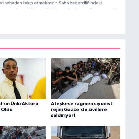
ri sahadan takip etmektedir. Saha haberciliğindeki
 üretimine odaklanan Keklik, tarafsızlık ve etik gazetecilik
M
 içerikler sunmaktadır.
K
H
E
H
6
'un Ünlü Aktörü
Ateşkese rağmen siyonist
K
 Oldu
rejim Gazze'de sivillere
saldırıyor!
S