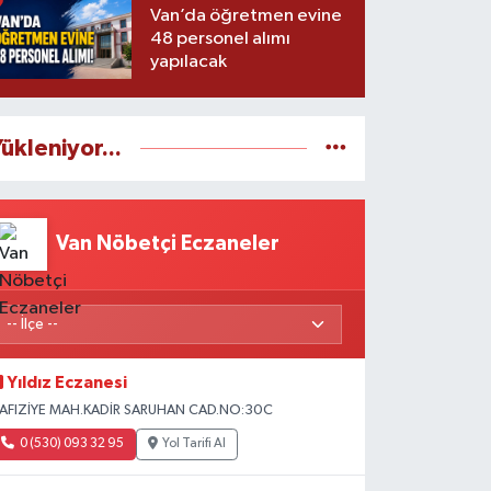
Van’da öğretmen evine
48 personel alımı
yapılacak
ükleniyor...
Van Nöbetçi Eczaneler
Yıldız Eczanesi
AFIZİYE MAH.KADİR SARUHAN CAD.NO:30C
0 (530) 093 32 95
Yol Tarifi Al