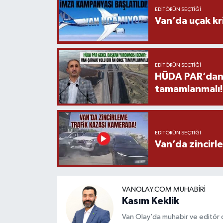
EDITÖRÜN SEÇTIĞI
Van’da uçak kri
EDITÖRÜN SEÇTIĞI
HÜDA PAR’dan V
tamamlanmalı!
EDITÖRÜN SEÇTIĞI
Van’da zincirl
VANOLAY.COM MUHABIRI
Kasım Keklik
Van Olay’da muhabir ve editör 