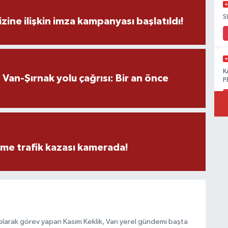
S
zine ilişkin imza kampanyası başlatıldı!
K
an-Şırnak yolu çağrısı: Bir an önce
P
B
Ö
eme trafik kazası kamerada!
M
olarak görev yapan Kasım Keklik, Van yerel gündemi başta