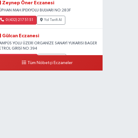
Zeynep Öner Eczanesi
ÜPHAN MAH.İPEKYOLU BULVARI NO:283F
0 (432) 217 51 51
Yol Tarifi Al
Gülcan Eczanesi
AMPÜS YOLU ÜZERİ ORGANİZE SANAYİ YUKARISI BAGER
ETROL GİRİŞİ NO:394
0 (533) 348 25 87
Yol Tarifi Al
Tüm Nöbetçi Eczaneler
Lütfiye Hanım Eczanesi
AHÇİVAN MAH.15 TEMMUZ ŞEHİTLERİ CAD.NO:36B
ZEL LOKMAN HEKİM HASTANESİ ACİL KARŞISI
0 (501) 048 96 88
Yol Tarifi Al
Emek Eczanesi
AHMUDİYE MAH.ATATÜRK CAD.NO:17B
0 (531) 621 69 65
Yol Tarifi Al