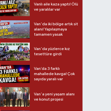
Vanlı aile kaza yaptı! Ölü
ve yaralılar var
Van'da iki bölge artık sit
alanı! Yapılaşmaya
tamamen yasak
Van'da yüzlerce kız
tesettüre girdi
Van’da 3 farklı
mahallede kavga! Çok
sayıda yaralı var
Van'a yeni yaşam alanı
ve konut projesi