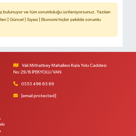
C
ş bulunuyor ve tüm sorumluluğu üstleniyorsunuz. Yazılan
ri | Güncel | Siyasi | Ekonomi hiçbir şekilde sorumlu
A
Vali Mithatbey Mahallesi Kışla Yolu Caddesi
A
No:29/B İPEKYOLU/VAN
N
0553 496 65 69
[email protected]
,
eki
p