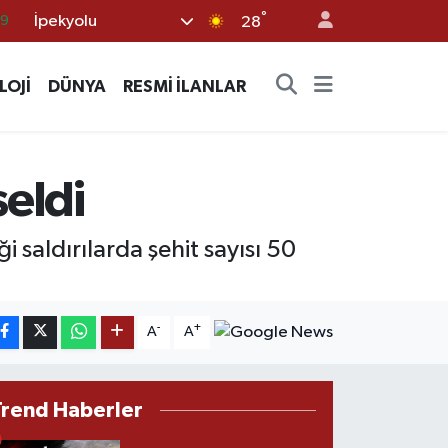
69
°
İpekyolu
28
06
02
LOJİ
DÜNYA
RESMİ İLANLAR
.2
32
eldi
8
 saldırılarda şehit sayısı 50
-
+
A
A
Trend Haberler