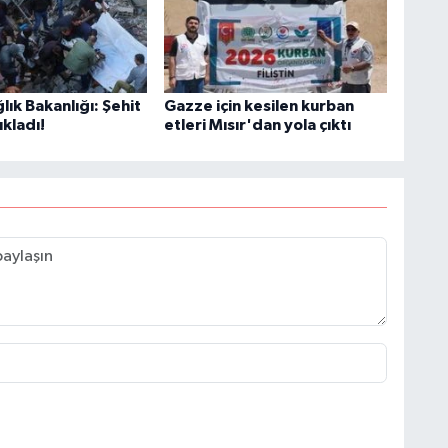
K
ğlık Bakanlığı: Şehit
Gazze için kesilen kurban
B
ıkladı!
etleri Mısır'dan yola çıktı
N
V
Y