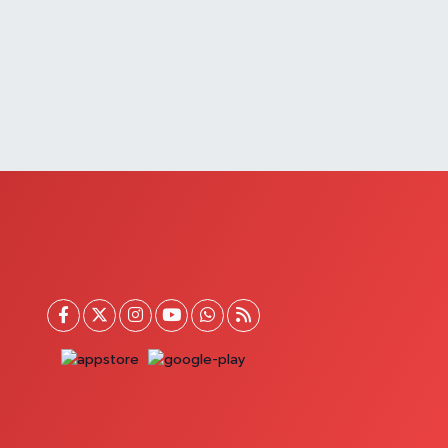
UMHURİYET MAH.ATATÜRK CAD.DIŞ KAPI NO:13D
0 (432) 512 22 23
Yol Tarifi Al
Saray Eczanesi
TATÜRK MAHALLESİ 3 NİSAN CADDESİ NO:20
0 (432) 781 22 29
Yol Tarifi Al
Güzelsu Eczanesi
kpınar Mahallesi Hastane yolu üzeri Mezbaha Caddesi
o:1
0 (544) 718 97 64
Yol Tarifi Al