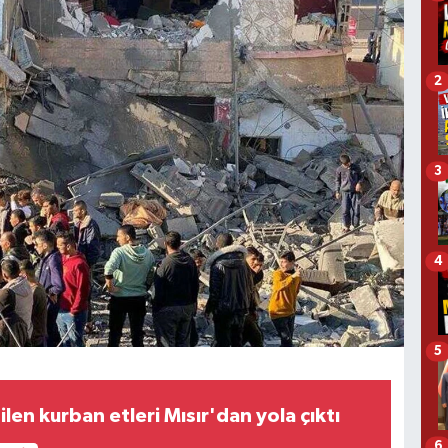
2
3
4
5
ilen kurban etleri Mısır'dan yola çıktı
6