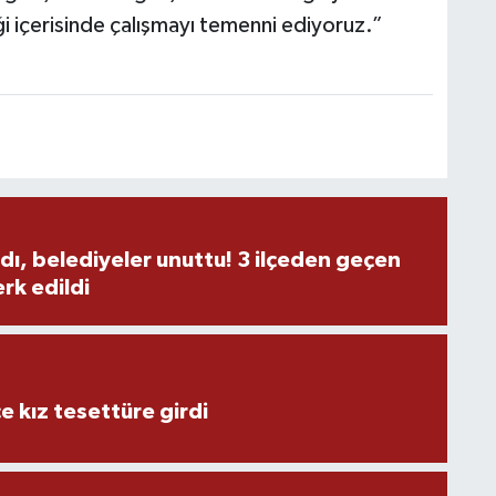
liği içerisinde çalışmayı temenni ediyoruz.”
M
Y
dı, belediyeler unuttu! 3 ilçeden geçen
rk edildi
S
O
e kız tesettüre girdi
M
M