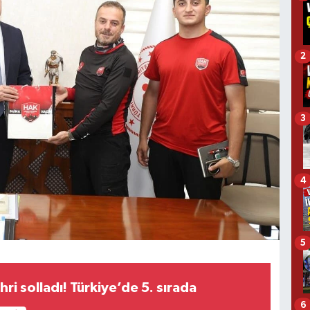
2
3
4
5
hri solladı! Türkiye’de 5. sırada
6