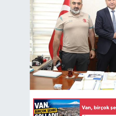
RESMİ İLANLAR
Van, birçok şe