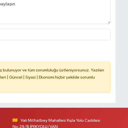
ş bulunuyor ve tüm sorumluluğu üstleniyorsunuz. Yazılan
ri | Güncel | Siyasi | Ekonomi hiçbir şekilde sorumlu
Vali Mithatbey Mahallesi Kışla Yolu Caddesi
No:29/B İPEKYOLU/VAN