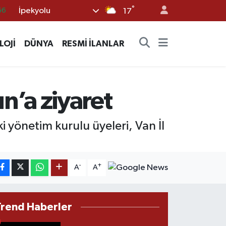
°
İpekyolu
66
17
05
LOJİ
DÜNYA
RESMİ İLANLAR
18
22
54
’a ziyaret
%0
önetim kurulu üyeleri, Van İl
-
+
A
A
Trend Haberler