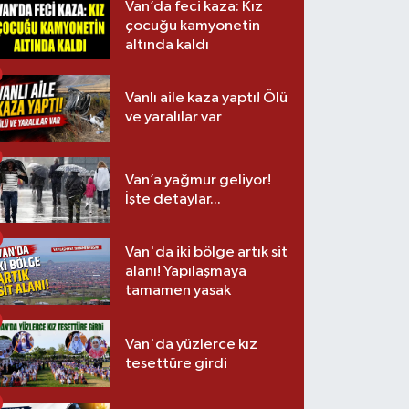
Van’da feci kaza: Kız
çocuğu kamyonetin
altında kaldı
Vanlı aile kaza yaptı! Ölü
ve yaralılar var
Van’a yağmur geliyor!
İşte detaylar...
Van'da iki bölge artık sit
alanı! Yapılaşmaya
tamamen yasak
Van'da yüzlerce kız
tesettüre girdi