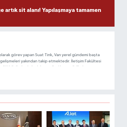
ge artık sit alanı! Yapılaşmaya tamamen
A
C
H
olarak görev yapan Suat Tink, Van yerel gündemi başta
gelişmeleri yakından takip etmektedir. İletişim Fakültesi
i bilgilerle doğruluk, tarafsızlık ve etik ilkeler
habercilik anlayışını benimsemektedir.
U
H