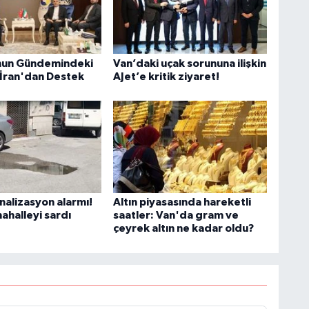
C
nun Gündemindeki
Van’daki uçak sorununa ilişkin
 İran'dan Destek
AJet’e kritik ziyaret!
B
nalizasyon alarmı!
Altın piyasasında hareketli
ahalleyi sardı
saatler: Van'da gram ve
çeyrek altın ne kadar oldu?