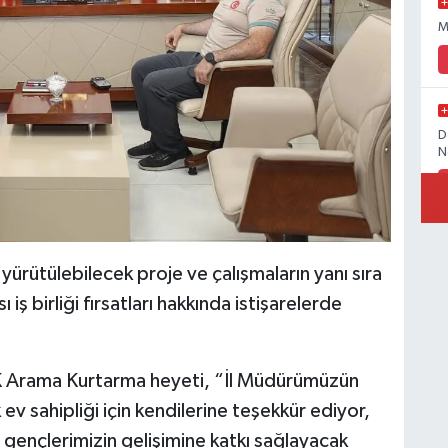
M
D
N
İ
ürütülebilecek proje ve çalışmaların yanı sıra
ı iş birliği fırsatları hakkında istişarelerde
Ö
 Arama Kurtarma heyeti, “İl Müdürümüzün
M
k ev sahipliği için kendilerine teşekkür ediyor,
; gençlerimizin gelişimine katkı sağlayacak