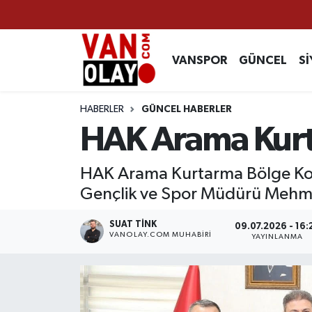
Vanspor
Van Nöbetçi Eczaneler
VANSPOR
GÜNCEL
Sİ
Güncel
Van Hava Durumu
HABERLER
GÜNCEL HABERLER
Siyaset
Van Namaz Vakitleri
HAK Arama Kurt
Ekonomi
Van Trafik Yoğunluk Haritası
HAK Arama Kurtarma Bölge Koor
Gençlik ve Spor Müdürü Mehmet
Sağlık
Süper Lig Puan Durumu ve Fikstür
SUAT TINK
09.07.2026 - 16:
Eğitim
Tüm Manşetler
VANOLAY.COM MUHABIRI
YAYINLANMA
Bilim & Teknoloji
Son Dakika Haberleri
Dünya
Haber Arşivi