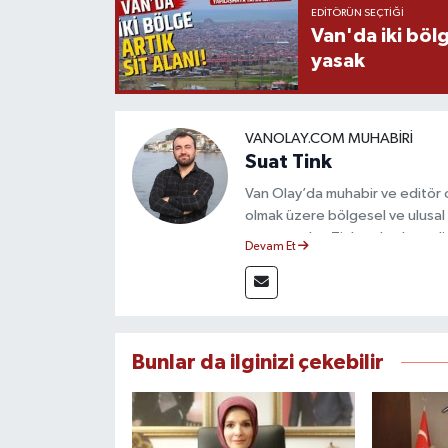
EDITÖRÜN SEÇTIĞI
Van'da iki böl
yasak
VANOLAY.COM MUHABIRI
Suat Tink
Van Olay’da muhabir ve editör 
olmak üzere bölgesel ve ulusal 
mezunu olan Tink, sahadan edindiğ
Devam Et
çerçevesinde güvenilir ve hızlı 
Bunlar da ilginizi çekebilir