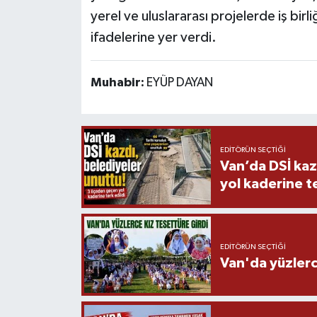
yerel ve uluslararası projelerde iş bir
ifadelerine yer verdi.
Muhabir:
EYÜP DAYAN
EDITÖRÜN SEÇTIĞI
Van’da DSİ kaz
yol kaderine te
EDITÖRÜN SEÇTIĞI
Van'da yüzlerc