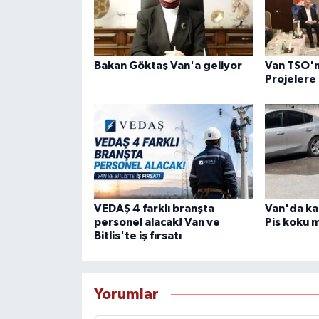
Bakan Göktaş Van'a geliyor
Van TSO'
Projelere
VEDAŞ 4 farklı branşta
Van'da ka
personel alacak! Van ve
Pis koku m
Bitlis'te iş fırsatı
Yorumlar