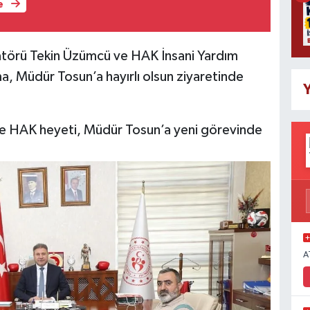
e
örü Tekin Üzümcü ve HAK İnsani Yardım
 Müdür Tosun’a hayırlı olsun ziyaretinde
Y
 HAK heyeti, Müdür Tosun’a yeni görevinde
A