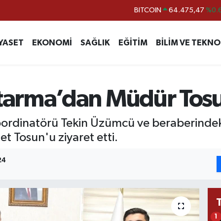
BITCOIN
64.475,47
%0.
DOLAR
47,5971
%0.
YASET
EKONOMİ
SAĞLIK
EĞİTİM
BİLİM VE TEKNO
EURO
55,1336
%0.
STERLİN
64,2534
%0.
GRAM ALTIN
6527.85
%0.
arma’dan Müdür Tosun
BİST100
13.703
dinatörü Tekin Üzümcü ve beraberindeki y
 Tosun'u ziyaret etti.
24
1