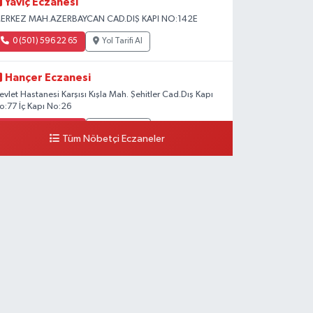
Yaviç Eczanesi
ERKEZ MAH.AZERBAYCAN CAD.DIŞ KAPI NO:142E
0 (501) 596 22 65
Yol Tarifi Al
Hançer Eczanesi
evlet Hastanesi Karşısı Kışla Mah. Şehitler Cad.Dış Kapı
o:77 İç Kapı No:26
0 (543) 204 39 32
Yol Tarifi Al
Tüm Nöbetçi Eczaneler
Hilal Eczanesi
STASYON MAH.MEHMETPAŞA CAD.NO:44 1
0 (552) 876 65 00
Yol Tarifi Al
Peker Eczanesi
ZEL AKDAMAR HASTANESİ KARŞISI HATUNİYE
AH.ASMİN SK.NO:11
0 (535) 230 06 50
Yol Tarifi Al