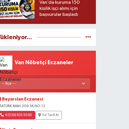
Van’da kuruma 150
kişilik işçi alımı için
başvurular başladı
ükleniyor...
Van Nöbetçi Eczaneler
Beyarslan Eczanesi
TATÜRK MAH.209 SK.NO:12
0 (530) 635 50 65
Yol Tarifi Al