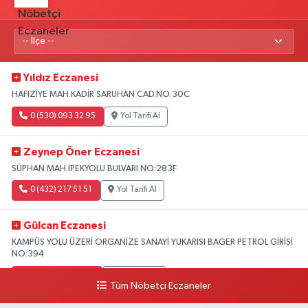
Yıldız Eczanesi
HAFIZİYE MAH.KADİR SARUHAN CAD.NO:30C
0 (530) 093 32 95
Yol Tarifi Al
Zeynep Öner Eczanesi
SÜPHAN MAH.İPEKYOLU BULVARI NO:283F
0 (432) 217 51 51
Yol Tarifi Al
Gülcan Eczanesi
KAMPÜS YOLU ÜZERİ ORGANİZE SANAYİ YUKARISI BAGER PETROL GİRİŞİ
NO:394
0 (533) 348 25 87
Yol Tarifi Al
Tüm Nöbetçi Eczaneler