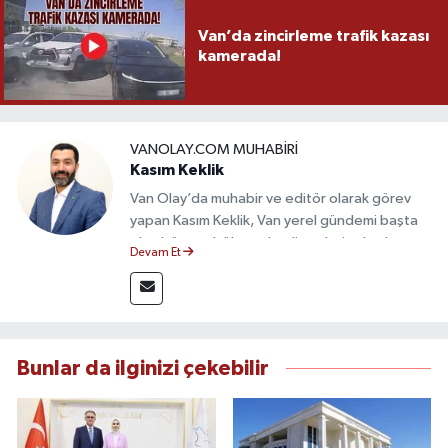
Van’da zincirleme trafik kazası
kamerada!
VANOLAY.COM MUHABIRI
Kasım Keklik
Van Olay’da muhabir ve editör olarak görev
yapan Kasım Keklik, Van yerel gündemi başta
olmak üzere bölgesel gelişmeleri sahadan
Devam Et
takip etmektedir. Saha haberciliğindeki
deneyimiyle hızlı ve doğru haber üretimine
odaklanan Keklik, tarafsızlık ve etik gazetecilik
ilkeleri doğrultusunda güvenilir içerikler
sunmaktadır.
Bunlar da ilginizi çekebilir