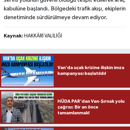
servis yolunun güvenli olduğu tespit edilerek araç
kabulüne başlandı. Bölgedeki trafik akışı, ekiplerin
denetiminde sürdürülmeye devam ediyor.
Kaynak:
HAKKÂRİ VALİLİĞİ
Van’da uçak krizine ilişkin imza
kampanyası başlatıldı!
HÜDA PAR’dan Van-Şırnak yolu
çağrısı: Bir an önce
tamamlanmalı!