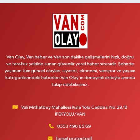
Lütfiye Hanım Eczanesi
BAHÇİVAN MAH.15 TEMMUZ ŞEHİTLERİ CAD.NO:36B ÖZEL LOKMAN
HEKİM HASTANESİ ACİL KARŞISI
0 (501) 048 96 88
Yol Tarifi Al
Emek Eczanesi
MAHMUDİYE MAH.ATATÜRK CAD.NO:17B
Van Olay, Van haber ve Van son dakika gelişmelerini hızlı, doğru
0 (531) 621 69 65
Yol Tarifi Al
ve tarafsız şekilde sunan güvenilir yerel haber sitesidir. Şehirde
yaşanan tüm güncel olayları, siyaset, ekonomi, vanspor ve yaşam
Onay Eczanesi
kategorilerindeki haberleri Van Olay’ın deneyimli ekibiyle anında
MERAŞEL FEVZİ ÇAKMAK CAD. KÜLTÜR SARAYI KIZILAY KAN MERKEZİ
takip edebilirsiniz.
KARŞISI DIŞ KAPI NO:25B
0 (432) 212 66 67
Yol Tarifi Al
Vali Mithatbey Mahallesi Kışla Yolu Caddesi No:29/B
Yenı Derman Eczanesi
İPEKYOLU/VAN
Hatuniye Mah. Özel Akdamar Hastanesi Karşısı Güven Evleri A.Blok No:7
Akdamar Hastanesi Acil yanı. İpekyolu. Hatuniye mahallesi terzioğlu, Eski
0553 496 65 69
ikinisan kedili kavşağı, 65100 Ipekyolu Van
[email protected]