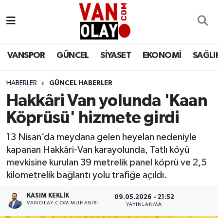
Vanspor
Van Nöbetçi Eczaneler
VANSPOR
GÜNCEL
SİYASET
EKONOMİ
SAĞLI
Güncel
Van Hava Durumu
HABERLER
GÜNCEL HABERLER
Siyaset
Van Namaz Vakitleri
Hakkâri Van yolunda 'Kaan
Ekonomi
Van Trafik Yoğunluk Haritası
Köprüsü' hizmete girdi
Sağlık
Süper Lig Puan Durumu ve Fikstür
13 Nisan’da meydana gelen heyelan nedeniyle
kapanan Hakkâri-Van karayolunda, Tatlı köyü
Eğitim
Tüm Manşetler
mevkisine kurulan 39 metrelik panel köprü ve 2,5
kilometrelik bağlantı yolu trafiğe açıldı.
Bilim & Teknoloji
Son Dakika Haberleri
KASIM KEKLIK
09.05.2026 - 21:52
VANOLAY.COM MUHABIRI
YAYINLANMA
Dünya
Haber Arşivi