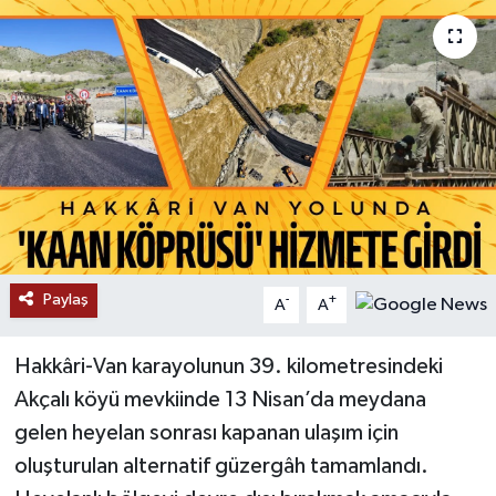
RESMİ İLANLAR
Paylaş
-
+
A
A
Hakkâri-Van karayolunun 39. kilometresindeki
Akçalı köyü mevkiinde 13 Nisan’da meydana
gelen heyelan sonrası kapanan ulaşım için
oluşturulan alternatif güzergâh tamamlandı.