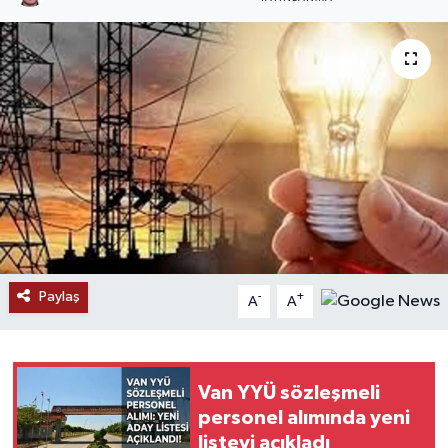
RESMİ İLANLAR
Paylaş
-
+
A
A
Van YYÜ sözleşmeli
personel alımında yeni
listeyi açıkladı