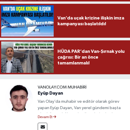
Van’da uçak krizine ilişkin imza
kampanyası başlatıldı!
HÜDA PAR’dan Van-Şırnak yolu
çağrısı: Bir an önce
tamamlanmalı!
VANOLAY.COM MUHABIRI
Eyüp Dayan
Van Olay’da muhabir ve editör olarak görev
yapan Eyüp Dayan, Van yerel gündemi başta
olmak üzere bölgesel gelişmeleri sahadan
Devam Et
takip etmektedir. 10 yılı aşkın gazetecilik
deneyimiyle doğruluk, tarafsızlık ve etik ilkeleri