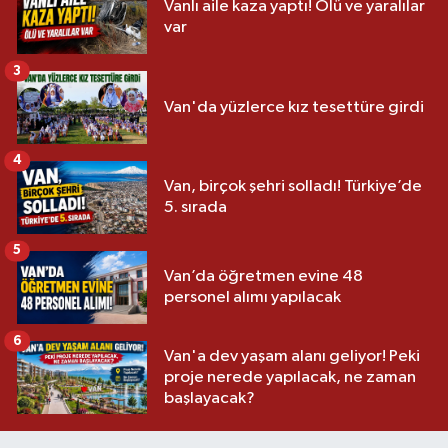
Vanlı aile kaza yaptı! Ölü ve yaralılar
var
3
Van'da yüzlerce kız tesettüre girdi
4
Van, birçok şehri solladı! Türkiye’de
5. sırada
5
Van’da öğretmen evine 48
personel alımı yapılacak
6
Van'a dev yaşam alanı geliyor! Peki
proje nerede yapılacak, ne zaman
başlayacak?