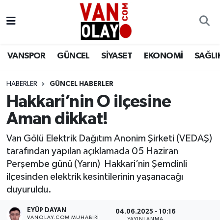
Vanspor
Van Nöbetçi Eczaneler
VANSPOR
GÜNCEL
SİYASET
EKONOMİ
SAĞLI
Güncel
Van Hava Durumu
HABERLER
GÜNCEL HABERLER
Siyaset
Van Namaz Vakitleri
Hakkari’nin O ilçesine
Ekonomi
Van Trafik Yoğunluk Haritası
Aman dikkat!
Sağlık
Süper Lig Puan Durumu ve Fikstür
Van Gölü Elektrik Dağıtım Anonim Şirketi (VEDAŞ)
tarafından yapılan açıklamada 05 Haziran
Eğitim
Tüm Manşetler
Perşembe günü (Yarın) Hakkari’nin Şemdinli
ilçesinden elektrik kesintilerinin yaşanacağı
Bilim & Teknoloji
Son Dakika Haberleri
duyuruldu.
EYÜP DAYAN
Dünya
Haber Arşivi
04.06.2025 - 10:16
VANOLAY.COM MUHABIRI
YAYINLANMA