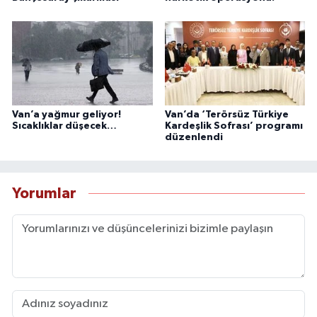
Van’a yağmur geliyor!
Van’da ‘Terörsüz Türkiye
Sıcaklıklar düşecek…
Kardeşlik Sofrası’ programı
düzenlendi
Yorumlar