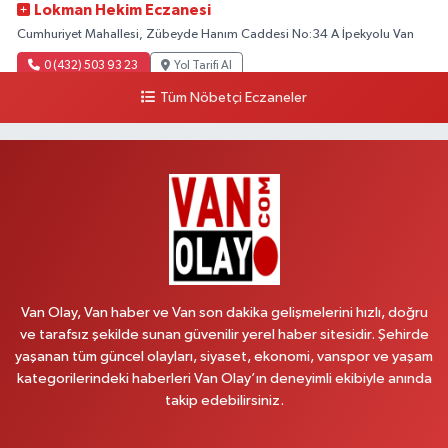
Lokman Hekim Eczanesi
Cumhuriyet Mahallesi, Zübeyde Hanım Caddesi No:34 A İpekyolu Van
0 (432) 503 93 23
Yol Tarifi Al
Tüm Nöbetçi Eczaneler
Hekimoğlu Eczanesi
Vanyolu Mahallesi, Kara Yusuf Bey Bulvarı No:102 F Erciş Van
0 (541) 147 65 65
Yol Tarifi Al
Koç Eczanesi
Cumhuriyet Mahallesi, Konak Sokak No:6 Gürpınar Van
0 (530) 442 24 65
Yol Tarifi Al
Van Olay, Van haber ve Van son dakika gelişmelerini hızlı, doğru
Yiğit Eczanesi
ve tarafsız şekilde sunan güvenilir yerel haber sitesidir. Şehirde
yaşanan tüm güncel olayları, siyaset, ekonomi, vanspor ve yaşam
Hatuniye Mahallesi, Asmin Sokak No:3 A İpekyolu Van
kategorilerindeki haberleri Van Olay’ın deneyimli ekibiyle anında
0 (432) 217 11 10
Yol Tarifi Al
takip edebilirsiniz.
Akdağ Eczanesi