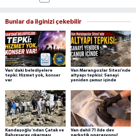
esas alan Dayan, güvenilir kaynaklara dayalı
haberleriyle kamuoyunu doğru ve hızlı biçimde
bilgilendirmektedir.
Bunlar da ilginizi çekebilir
Van'daki belediyelere
Van Marangozlar Sitesi’nde
tepki: Hizmet yok, konser
altyapı tepkisi: Sanayi
var
yeniden çamur içinde
Kandaşoğlu'ndan Çatak ve
Van dahil 71 ilde dev
Bahçesaray çıkarması
narkotik operasyonu!