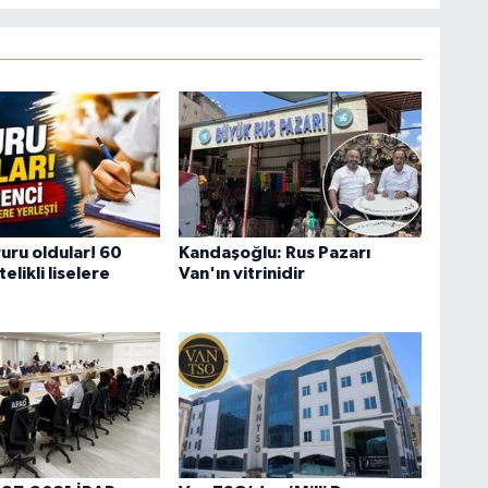
S
K
B
N
uru oldular! 60
Kandaşoğlu: Rus Pazarı
elikli liselere
Van'ın vitrinidir
V
Y