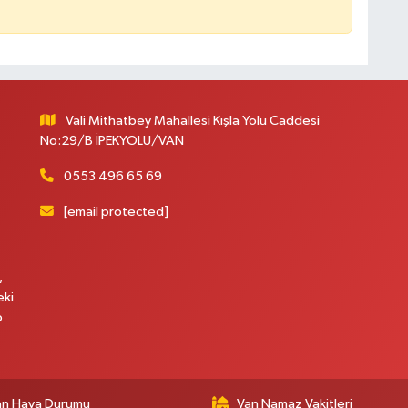
Vali Mithatbey Mahallesi Kışla Yolu Caddesi
No:29/B İPEKYOLU/VAN
0553 496 65 69
[email protected]
,
eki
p
an Hava Durumu
Van Namaz Vakitleri