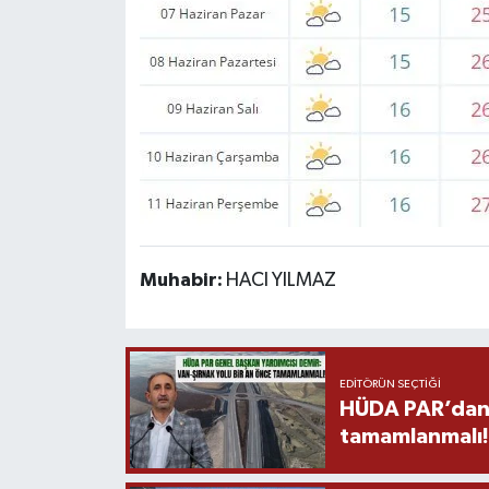
Muhabir:
HACI YILMAZ
EDITÖRÜN SEÇTIĞI
HÜDA PAR’dan V
tamamlanmalı!