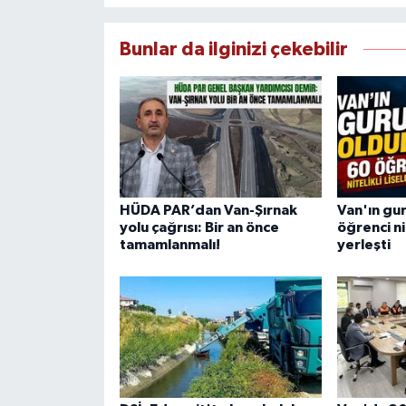
Bunlar da ilginizi çekebilir
HÜDA PAR’dan Van-Şırnak
Van'ın gur
yolu çağrısı: Bir an önce
öğrenci nit
tamamlanmalı!
yerleşti