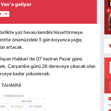
Van'a geliyor
6
e
 birlikte yaz havası kendini hissettirmeye
 kentte önümüzdeki 5 gün boyunca yağış
Y
ün artacak.
aşlayan Hakkari’de 07 haziran Pazar günü
ek. Çarşamba günü 26 dereceye çıkacak olan
eceye kadar yükselecek.
A TAHMİNİ
H