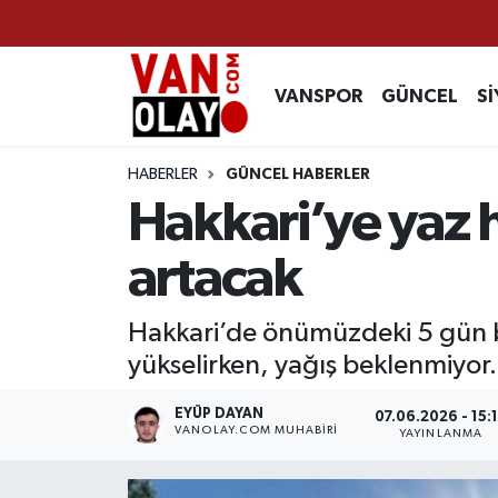
Vanspor
Van Nöbetçi Eczaneler
VANSPOR
GÜNCEL
Sİ
Güncel
Van Hava Durumu
HABERLER
GÜNCEL HABERLER
Siyaset
Van Namaz Vakitleri
Hakkari’ye yaz h
Ekonomi
Van Trafik Yoğunluk Haritası
artacak
Sağlık
Süper Lig Puan Durumu ve Fikstür
Hakkari’de önümüzdeki 5 gün bo
yükselirken, yağış beklenmiyor.
Eğitim
Tüm Manşetler
EYÜP DAYAN
07.06.2026 - 15:
Bilim & Teknoloji
Son Dakika Haberleri
VANOLAY.COM MUHABIRI
YAYINLANMA
Dünya
Haber Arşivi