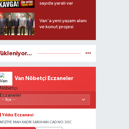
sayıda yaralı var
Van'a yeni yaşam alanı
ve konut projesi
ükleniyor...
Van Nöbetçi Eczaneler
Yıldız Eczanesi
AFIZİYE MAH.KADİR SARUHAN CAD.NO:30C