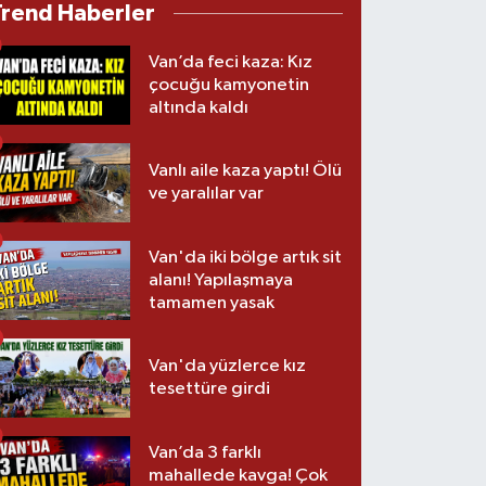
Trend Haberler
Van’da feci kaza: Kız
çocuğu kamyonetin
altında kaldı
Vanlı aile kaza yaptı! Ölü
ve yaralılar var
Van'da iki bölge artık sit
alanı! Yapılaşmaya
tamamen yasak
Van'da yüzlerce kız
tesettüre girdi
Van’da 3 farklı
mahallede kavga! Çok