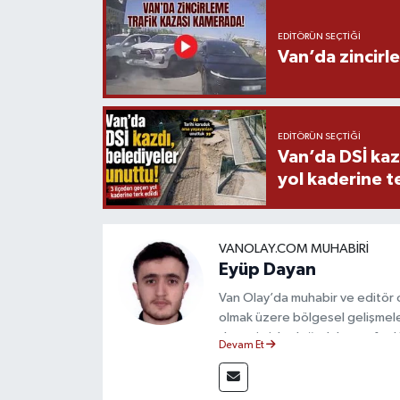
EDITÖRÜN SEÇTIĞI
Van’da zincirl
EDITÖRÜN SEÇTIĞI
Van’da DSİ kaz
yol kaderine te
VANOLAY.COM MUHABIRI
Eyüp Dayan
Van Olay’da muhabir ve editör
olmak üzere bölgesel gelişmeler
deneyimiyle doğruluk, tarafsızlık
Devam Et
haberleriyle kamuoyunu doğru ve