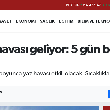
DOLAR
47,5986
%0.
EURO
55,0700
%0
YASET
EKONOMİ
SAĞLIK
EĞİTİM
BİLİM VE TEKNO
STERLİN
64,2438
%0.
GRAM ALTIN
6518.23
%0.
BİST100
13.703
%
avası geliyor: 5 gün 
yunca yaz havası etkili olacak. Sıcaklıkl
19