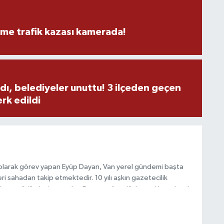
eme trafik kazası kamerada!
M
K
dı, belediyeler unuttu! 3 ilçeden geçen
rk edildi
H
E
H
6
 olarak görev yapan Eyüp Dayan, Van yerel gündemi başta
i sahadan takip etmektedir. 10 yılı aşkın gazetecilik
 ve etik ilkeleri esas alan Dayan, güvenilir kaynaklara dayalı
K
 hızlı biçimde bilgilendirmektedir.