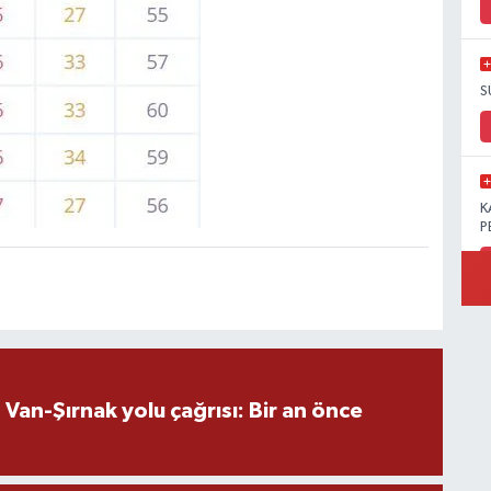
S
K
P
B
Ö
an-Şırnak yolu çağrısı: Bir an önce
M