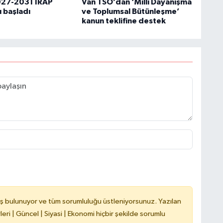
027-2031 İRAP
Van TSO’dan ‘Milli Dayanışma
ı başladı
ve Toplumsal Bütünleşme’
kanun teklifine destek
C
A
A
N
ş bulunuyor ve tüm sorumluluğu üstleniyorsunuz. Yazılan
ri | Güncel | Siyasi | Ekonomi hiçbir şekilde sorumlu