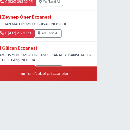
0 (530) 093 32 95
Yol Tarifi Al
Zeynep Öner Eczanesi
ÜPHAN MAH.İPEKYOLU BULVARI NO:283F
0 (432) 217 51 51
Yol Tarifi Al
Gülcan Eczanesi
AMPÜS YOLU ÜZERİ ORGANİZE SANAYİ YUKARISI BAGER
ETROL GİRİŞİ NO:394
0 (533) 348 25 87
Yol Tarifi Al
Tüm Nöbetçi Eczaneler
Lütfiye Hanım Eczanesi
AHÇİVAN MAH.15 TEMMUZ ŞEHİTLERİ CAD.NO:36B
ZEL LOKMAN HEKİM HASTANESİ ACİL KARŞISI
0 (501) 048 96 88
Yol Tarifi Al
Emek Eczanesi
AHMUDİYE MAH.ATATÜRK CAD.NO:17B