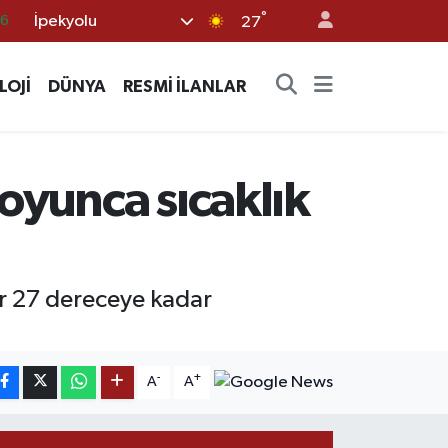
°
İpekyolu
27
06
.1
LOJİ
DÜNYA
RESMİ İLANLAR
21
39
0
boyunca sıcaklık
ar 27 dereceye kadar
-
+
A
A