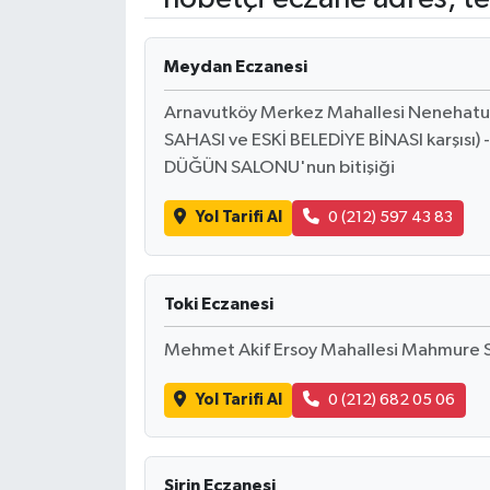
RESMİ İLANLAR
Meydan Eczanesi
Arnavutköy Merkez Mahallesi Nenehat
SAHASI ve ESKİ BELEDİYE BİNASI karşısı)
DÜĞÜN SALONU'nun bitişiği
Yol Tarifi Al
0 (212) 597 43 83
Toki Eczanesi
Mehmet Akif Ersoy Mahallesi Mahmure So
Yol Tarifi Al
0 (212) 682 05 06
Şirin Eczanesi