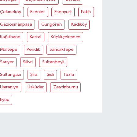
Çekmeköy
Esenler
Esenyurt
Fatih
Gaziosmanpaşa
Güngören
Kadiköy
Kağithane
Kartal
Küçükçekmece
Maltepe
Pendik
Sancaktepe
Sariyer
Silivri
Sultanbeyli
Sultangazi
Şile
Şişli
Tuzla
Ümraniye
Üsküdar
Zeytinburnu
Eyüp