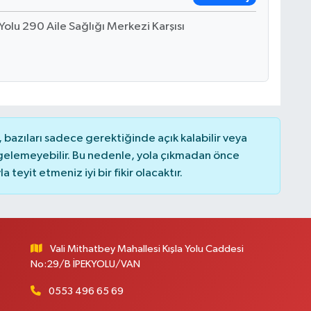
lu 290 Aile Sağlığı Merkezi Karşısı
bazıları sadece gerektiğinde açık kalabilir veya
elemeyebilir. Bu nedenle, yola çıkmadan önce
teyit etmeniz iyi bir fikir olacaktır.
Vali Mithatbey Mahallesi Kışla Yolu Caddesi
No:29/B İPEKYOLU/VAN
0553 496 65 69