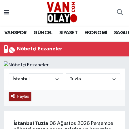
Vanspor
Van Nöbetçi Eczaneler
VANSPOR
GÜNCEL
SİYASET
EKONOMİ
SAĞLI
Güncel
Van Hava Durumu
Nöbetçi Eczaneler
Siyaset
Van Namaz Vakitleri
Ekonomi
Van Trafik Yoğunluk Haritası
Sağlık
Süper Lig Puan Durumu ve Fikstür
Eğitim
Tüm Manşetler
Paylaş
Bilim & Teknoloji
Son Dakika Haberleri
İstanbul
Tuzla
06 Ağustos 2026 Perşembe
Dünya
Haber Arşivi