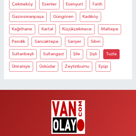
Çekmeköy
Esenler
Esenyurt
Fatih
Gaziosmanpaşa
Güngören
Kadiköy
Kağithane
Kartal
Küçükçekmece
Maltepe
Pendik
Sancaktepe
Sariyer
Silivri
Sultanbeyli
Sultangazi
Şile
Şişli
Tuzla
Ümraniye
Üsküdar
Zeytinburnu
Eyüp