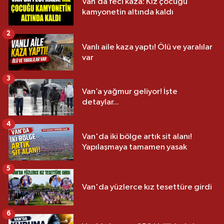
Van’da feci kaza: Kız çocuğu
kamyonetin altında kaldı
2
Vanlı aile kaza yaptı! Ölü ve yaralılar
var
3
Van’a yağmur geliyor! İşte
detaylar...
4
Van'da iki bölge artık sit alanı!
Yapılaşmaya tamamen yasak
5
Van'da yüzlerce kız tesettüre girdi
6