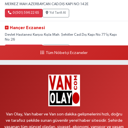
MERKEZ MAH.AZERBAYCAN CAD.DIŞ KAPI NO:142E
0 (501) 596 22 65
Yol Tarifi Al
Hançer Eczanesi
Devlet Hastanesi Karşısı Kışla Mah. Şehitler Cad.Dış Kapı No:77 İç Kapı
No:26
0 (543) 204 39 32
Yol Tarifi Al
Tüm Nöbetçi Eczaneler
Hilal Eczanesi
İSTASYON MAH.MEHMETPAŞA CAD.NO:44 1
0 (552) 876 65 00
Yol Tarifi Al
Peker Eczanesi
ÖZEL AKDAMAR HASTANESİ KARŞISI HATUNİYE MAH.ASMİN SK.NO:11
0 (535) 230 06 50
Yol Tarifi Al
Van Olay, Van haber ve Van son dakika gelişmelerini hızlı, doğru
ve tarafsız şekilde sunan güvenilir yerel haber sitesidir. Şehirde
Çağatay Eczanesi
yaşanan tüm güncel olayları, siyaset, ekonomi, vanspor ve yaşam