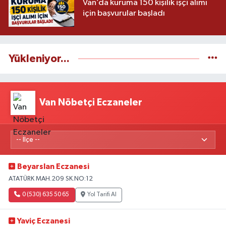
Van’da kuruma 150 kişilik işçi alımı
için başvurular başladı
Yükleniyor...
Van Nöbetçi Eczaneler
Beyarslan Eczanesi
ATATÜRK MAH.209 SK.NO:12
0 (530) 635 50 65
Yol Tarifi Al
Yaviç Eczanesi