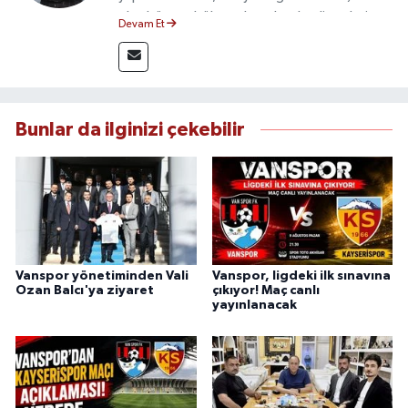
olmak üzere bölgesel ve ulusal gelişmeleri
Devam Et
yakından takip etmektedir. İletişim Fakültesi
mezunu olan Tink, sahadan edindiği bilgilerle
doğruluk, tarafsızlık ve etik ilkeler
çerçevesinde güvenilir ve hızlı habercilik
anlayışını benimsemektedir.
Bunlar da ilginizi çekebilir
Vanspor yönetiminden Vali
Vanspor, ligdeki ilk sınavına
Ozan Balcı'ya ziyaret
çıkıyor! Maç canlı
yayınlanacak