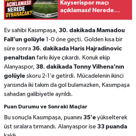
Kayserispor maçı
açıklaması! Nerede
oynanacak?
Ev sahibi Kasımpaşa,
30. dakikada Mamadou
Fall’un golüyle
1-0 öne geçti. Golden kısa bir
süre sonra
36. dakikada Haris Hajradinovic
penaltıdan
farkı ikiye çıkardı. Konuk ekip
Alanyaspor,
38. dakikada Tonny Vilhena’nın
golüyle
skoru 2-1’e getirdi. Mücadelenin ikinci
yarısında iki takım da gol bulamazken, Kasımpaşa
sahadan galibiyetle ayrıldı.
Puan Durumu ve Sonraki Maçlar
Bu sonuçla Kasımpaşa, puanını
35’e
yükselterek
üst sıralara tırmandı. Alanyaspor ise
33 puanda
kaldı.