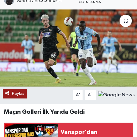
VANOLAY.COM MUHABIRI
YAYINLANMA
RESMİ İLANLAR
Paylaş
-
+
A
A
Maçın Golleri İlk Yarıda Geldi
Vanspor’dan