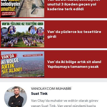
unuttu! 3 ilçeden geçen yol
kaderine terk edildi
Van'da yüzlerce kız tesettüre
girdi
Van'da iki bölge artık sit alanı!
Yapılaşmaya tamamen yasak
VANOLAY.COM MUHABIRI
Suat Tink
Van Olay’da muhabir ve editör olarak görev
yapan Suat Tink, Van yerel gündemi başta