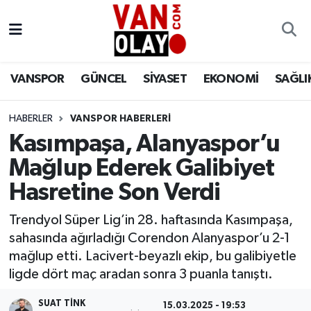
Vanspor
Van Nöbetçi Eczaneler
VANSPOR
GÜNCEL
SİYASET
EKONOMİ
SAĞLI
Güncel
Van Hava Durumu
HABERLER
VANSPOR HABERLERİ
Siyaset
Van Namaz Vakitleri
Kasımpaşa, Alanyaspor’u
Ekonomi
Van Trafik Yoğunluk Haritası
Mağlup Ederek Galibiyet
Hasretine Son Verdi
Sağlık
Süper Lig Puan Durumu ve Fikstür
Trendyol Süper Lig’in 28. haftasında Kasımpaşa,
Eğitim
Tüm Manşetler
sahasında ağırladığı Corendon Alanyaspor’u 2-1
mağlup etti. Lacivert-beyazlı ekip, bu galibiyetle
Bilim & Teknoloji
Son Dakika Haberleri
ligde dört maç aradan sonra 3 puanla tanıştı.
Dünya
Haber Arşivi
SUAT TINK
15.03.2025 - 19:53