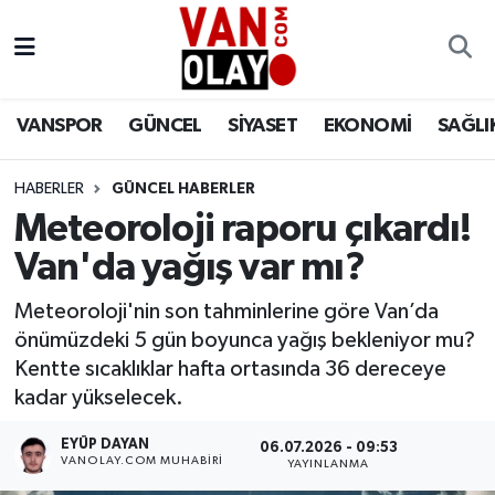
Vanspor
Van Nöbetçi Eczaneler
VANSPOR
GÜNCEL
SİYASET
EKONOMİ
SAĞLI
Güncel
Van Hava Durumu
HABERLER
GÜNCEL HABERLER
Siyaset
Van Namaz Vakitleri
Meteoroloji raporu çıkardı!
Ekonomi
Van Trafik Yoğunluk Haritası
Van'da yağış var mı?
Sağlık
Süper Lig Puan Durumu ve Fikstür
Meteoroloji'nin son tahminlerine göre Van’da
önümüzdeki 5 gün boyunca yağış bekleniyor mu?
Eğitim
Tüm Manşetler
Kentte sıcaklıklar hafta ortasında 36 dereceye
kadar yükselecek.
Bilim & Teknoloji
Son Dakika Haberleri
EYÜP DAYAN
06.07.2026 - 09:53
VANOLAY.COM MUHABIRI
YAYINLANMA
Dünya
Haber Arşivi