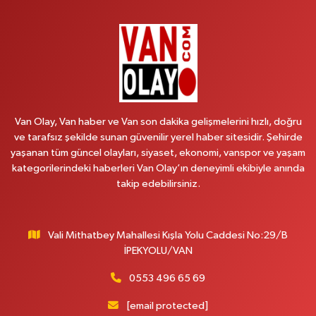
Vanyolu Mahallesi, Kara Yusuf Bey Bulvarı No:102 F Erciş Van
0 (541) 147 65 65
Yol Tarifi Al
Koç Eczanesi
Cumhuriyet Mahallesi, Konak Sokak No:6 Gürpınar Van
0 (530) 442 24 65
Yol Tarifi Al
Van Olay, Van haber ve Van son dakika gelişmelerini hızlı, doğru
Yiğit Eczanesi
ve tarafsız şekilde sunan güvenilir yerel haber sitesidir. Şehirde
yaşanan tüm güncel olayları, siyaset, ekonomi, vanspor ve yaşam
Hatuniye Mahallesi, Asmin Sokak No:3 A İpekyolu Van
kategorilerindeki haberleri Van Olay’ın deneyimli ekibiyle anında
0 (432) 217 11 10
Yol Tarifi Al
takip edebilirsiniz.
Akdağ Eczanesi
Süphan Mahallesi, İpekyolu Caddesi No:283 G Edremit Van
Vali Mithatbey Mahallesi Kışla Yolu Caddesi No:29/B
İPEKYOLU/VAN
0 (542) 378 02 68
Yol Tarifi Al
0553 496 65 69
Ozan Eczanesi
Serhat Mahallesi, Cumhuriyet Bulvarı No:137 E İpekyolu Van
[email protected]