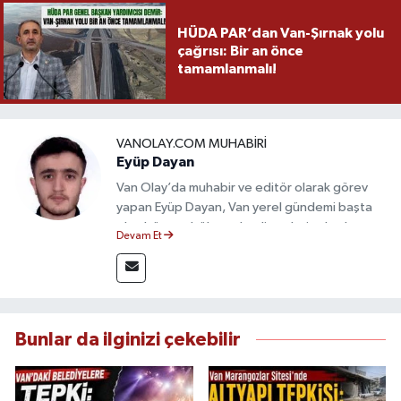
HÜDA PAR’dan Van-Şırnak yolu
çağrısı: Bir an önce
tamamlanmalı!
VANOLAY.COM MUHABIRI
Eyüp Dayan
Van Olay’da muhabir ve editör olarak görev
yapan Eyüp Dayan, Van yerel gündemi başta
olmak üzere bölgesel gelişmeleri sahadan
Devam Et
takip etmektedir. 10 yılı aşkın gazetecilik
deneyimiyle doğruluk, tarafsızlık ve etik ilkeleri
esas alan Dayan, güvenilir kaynaklara dayalı
haberleriyle kamuoyunu doğru ve hızlı biçimde
bilgilendirmektedir.
Bunlar da ilginizi çekebilir