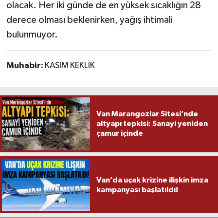
olacak. Her iki günde de en yüksek sıcaklığın 28
derece olması beklenirken, yağış ihtimali
bulunmuyor.
Muhabir:
KASIM KEKLİK
Van Marangozlar Sitesi’nde
altyapı tepkisi: Sanayi yeniden
çamur içinde
Van’da uçak krizine ilişkin imza
kampanyası başlatıldı!