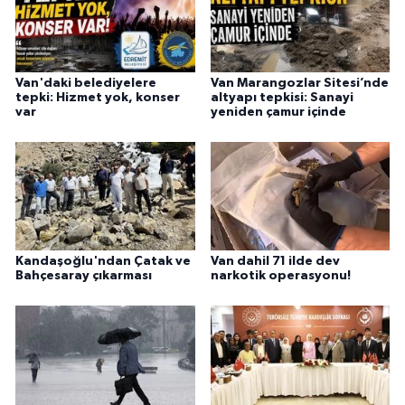
Van'daki belediyelere
Van Marangozlar Sitesi’nde
tepki: Hizmet yok, konser
altyapı tepkisi: Sanayi
var
yeniden çamur içinde
Kandaşoğlu'ndan Çatak ve
Van dahil 71 ilde dev
Bahçesaray çıkarması
narkotik operasyonu!