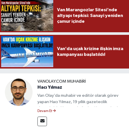
Van Marangozlar Sitesi’nde
altyapı tepkisi: Sanayi yeniden
çamur içinde
Van’da uçak krizine ilişkin imza
kampanyası başlatıldı!
VANOLAY.COM MUHABIRI
Hacı Yılmaz
Van Olay’da muhabir ve editör olarak görev
yapan Hacı Yılmaz, 19 yıllık gazetecilik
deneyimiyle Van yerel gündemi başta olmak
Devam Et
üzere bölgesel ve ulusal gelişmeleri sahadan
takip etmektedir. Editoryal sürece katkı sunan
Yılmaz, tarafsızlık, doğruluk ve etik ilkeler