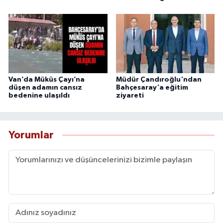
Van’da Müküs Çayı’na
Müdür Çandıroğlu'ndan
düşen adamın cansız
Bahçesaray'a eğitim
bedenine ulaşıldı
ziyareti
Yorumlar