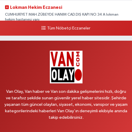
Lokman Hekim Eczanesi
CUMHURİYET MAH.ZÜBEYDE HANIM CAD.DIŞ KAPI NO:34 A lokman
hekim hastanesi yanı
Tüm Nöbetçi Eczaneler
0 (432) 503 93 23
Yol Tarifi Al
Hekimoğlu Eczanesi
Vanyolu Caddesi Yeni Diş Hastanesi Yanı NO:102F
0 (541) 147 65 65
Yol Tarifi Al
Koç Eczanesi
CUMHURİYET MAH.KONAK SK.NO:6
Van Olay, Van haber ve Van son dakika gelişmelerini hızlı, doğru
0 (530) 442 24 65
Yol Tarifi Al
ve tarafsız şekilde sunan güvenilir yerel haber sitesidir. Şehirde
yaşanan tüm güncel olayları, siyaset, ekonomi, vanspor ve yaşam
Yiğit Eczanesi
kategorilerindeki haberleri Van Olay’ın deneyimli ekibiyle anında
HATUNİYE MAHALLESİ ASMİN SOKAK NO:3 A ÖZEL AKDAMAR
takip edebilirsiniz.
HASTANESİ KARŞISI
0 (432) 217 11 10
Yol Tarifi Al