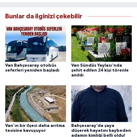
çerçevesinde ürettiği haberlerle kamuoyunu
güvenilir kaynaklara dayalı olarak
Bunlar da ilginizi çekebilir
bilgilendirmektedir.
Van Bahçesaray otobüs
Van Sündüs Yaylası'nda
seferleri yeniden başladı
şehit edilen 24 kişi törenle
anıldı
Van’ın bir ilçesi daha arıtma
Bahçesaray’da çaya
tesisine kavuşuyor
düşerek hayatını kaybeden
adamın kimliği belli oldu!