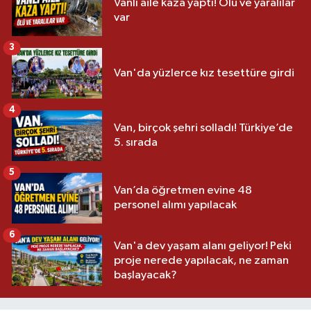
Vanlı aile kaza yaptı! Ölü ve yaralılar
var
3
Van'da yüzlerce kız tesettüre girdi
4
Van, birçok şehri solladı! Türkiye’de
5. sırada
5
Van’da öğretmen evine 48
personel alımı yapılacak
6
Van'a dev yaşam alanı geliyor! Peki
proje nerede yapılacak, ne zaman
başlayacak?