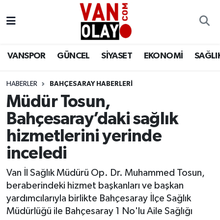
Vanspor
Van Nöbetçi Eczaneler
VANSPOR
GÜNCEL
SİYASET
EKONOMİ
SAĞLI
Güncel
Van Hava Durumu
HABERLER
BAHÇESARAY HABERLERİ
Siyaset
Van Namaz Vakitleri
Müdür Tosun,
Ekonomi
Van Trafik Yoğunluk Haritası
Bahçesaray’daki sağlık
hizmetlerini yerinde
Sağlık
Süper Lig Puan Durumu ve Fikstür
inceledi
Eğitim
Tüm Manşetler
Van İl Sağlık Müdürü Op. Dr. Muhammed Tosun,
beraberindeki hizmet başkanları ve başkan
Bilim & Teknoloji
Son Dakika Haberleri
yardımcılarıyla birlikte Bahçesaray İlçe Sağlık
Müdürlüğü ile Bahçesaray 1 No'lu Aile Sağlığı
Dünya
Haber Arşivi