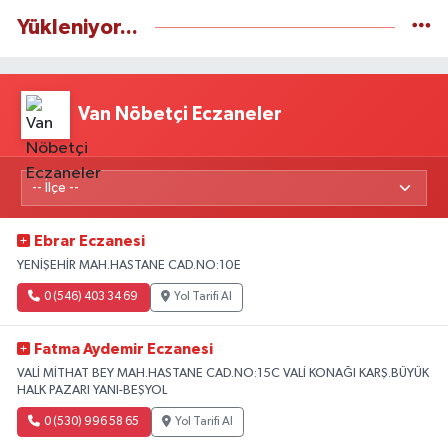
Yükleniyor...
Van Nöbetçi Eczaneler
Ebrar Eczanesi
YENİŞEHİR MAH.HASTANE CAD.NO:10E
0 (546) 403 34 69
Yol Tarifi Al
Fatma Aydemir Eczanesi
VALİ MİTHAT BEY MAH.HASTANE CAD.NO:15C VALİ KONAĞI KARŞ.BÜYÜK
HALK PAZARI YANI-BEŞYOL
0 (530) 996 58 65
Yol Tarifi Al