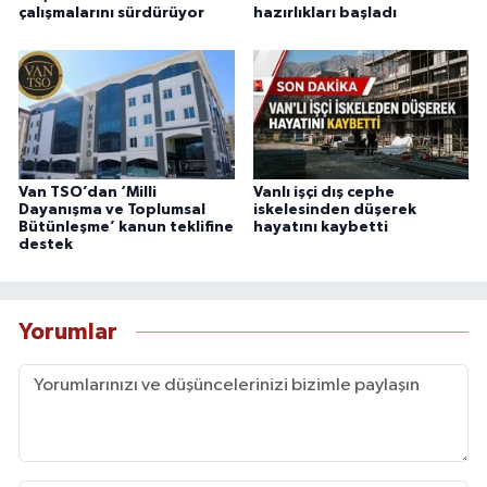
çalışmalarını sürdürüyor
hazırlıkları başladı
Van TSO’dan ‘Milli
Vanlı işçi dış cephe
Dayanışma ve Toplumsal
iskelesinden düşerek
Bütünleşme’ kanun teklifine
hayatını kaybetti
destek
Yorumlar