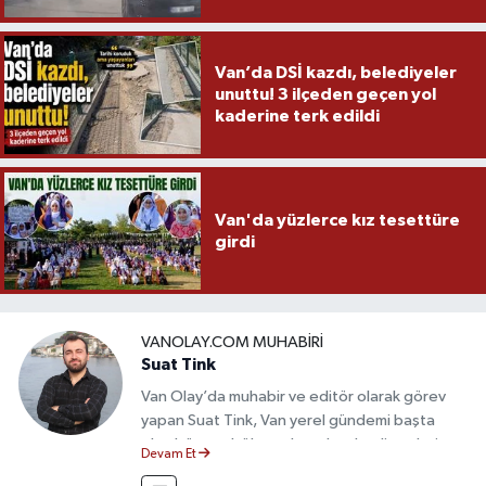
Van’da DSİ kazdı, belediyeler
unuttu! 3 ilçeden geçen yol
kaderine terk edildi
Van'da yüzlerce kız tesettüre
girdi
VANOLAY.COM MUHABIRI
Suat Tink
Van Olay’da muhabir ve editör olarak görev
yapan Suat Tink, Van yerel gündemi başta
olmak üzere bölgesel ve ulusal gelişmeleri
Devam Et
yakından takip etmektedir. İletişim Fakültesi