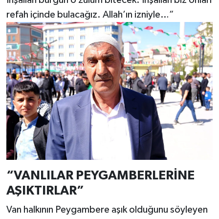
İnşallah bürgün o zulüm bitecek. İnşallah biz onları
refah içinde bulacağız. Allah’ın izniyle…”
“VANLILAR PEYGAMBERLERİNE
AŞIKTIRLAR”
Van halkının Peygambere aşık olduğunu söyleyen