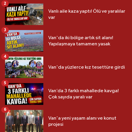
2
Vanlı aile kaza yaptı! Ölü ve yaralılar
var
3
Van'da iki bölge artık sit alanı!
Yapılaşmaya tamamen yasak
4
Van'da yüzlerce kız tesettüre girdi
5
Van’da 3 farklı mahallede kavga!
Çok sayıda yaralı var
6
Van'a yeni yaşam alanı ve konut
projesi