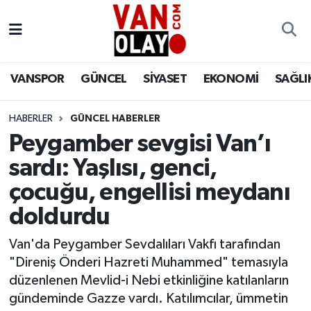
Vanspor
Van Nöbetçi Eczaneler
VANSPOR
GÜNCEL
SİYASET
EKONOMİ
SAĞLI
Güncel
Van Hava Durumu
HABERLER
GÜNCEL HABERLER
Siyaset
Van Namaz Vakitleri
Peygamber sevgisi Van’ı
Ekonomi
Van Trafik Yoğunluk Haritası
sardı: Yaşlısı, genci,
çocuğu, engellisi meydanı
Sağlık
Süper Lig Puan Durumu ve Fikstür
doldurdu
Eğitim
Tüm Manşetler
Van'da Peygamber Sevdalıları Vakfı tarafından
"Direniş Önderi Hazreti Muhammed" temasıyla
Bilim & Teknoloji
Son Dakika Haberleri
düzenlenen Mevlid-i Nebi etkinliğine katılanların
gündeminde Gazze vardı. Katılımcılar, ümmetin
Dünya
Haber Arşivi