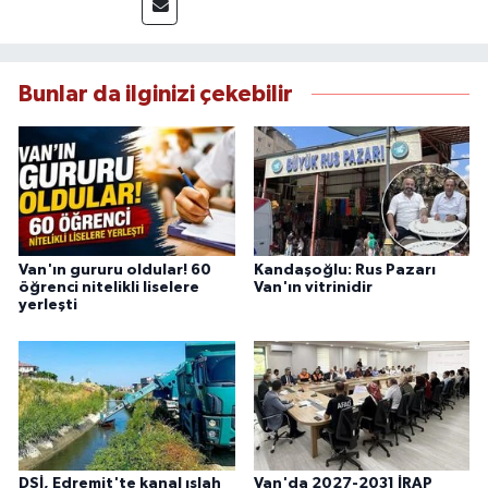
mezunu olan Tink, sahadan edindiği bilgilerle
doğruluk, tarafsızlık ve etik ilkeler
çerçevesinde güvenilir ve hızlı habercilik
anlayışını benimsemektedir.
Bunlar da ilginizi çekebilir
Van'ın gururu oldular! 60
Kandaşoğlu: Rus Pazarı
öğrenci nitelikli liselere
Van'ın vitrinidir
yerleşti
DSİ, Edremit'te kanal ıslah
Van'da 2027-2031 İRAP