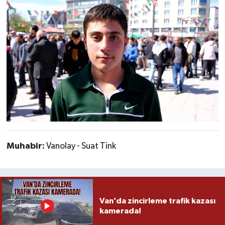
Muhabir:
Vanolay - Suat Tink
Van’da zincirleme trafik kazası
kamerada!