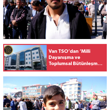
Van TSO’dan ‘Milli
Dayanışma ve
Toplumsal Bütünleşme’
kanun teklifine destek