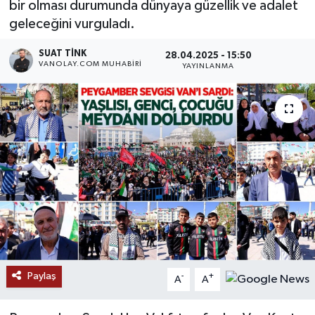
bir olması durumunda dünyaya güzellik ve adalet
geleceğini vurguladı.
RESMİ İLANLAR
SUAT TINK
28.04.2025 - 15:50
VANOLAY.COM MUHABIRI
YAYINLANMA
Paylaş
-
+
A
A