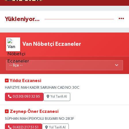
Yükleniyor...
Van Nöbetçi Eczaneler
Yıldız Eczanesi
HAFIZİYE MAH.KADİR SARUHAN CAD.NO:30C
0 (530) 093 32 95
Yol Tarifi Al
Zeynep Öner Eczanesi
SÜPHAN MAH.İPEKYOLU BULVARI NO:283F
0 (432) 217 51 51
Yol Tarifi Al