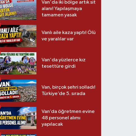
Van'da iki bölge artık sit
alanı! Yapılaşmaya
tamamen yasak
Vanlı aile kaza yaptı! Ölü
ve yaralılar var
Van'da yüzlerce kız
tesettüre girdi
Van, birçok şehri solladı!
Türkiye’de 5. sırada
Van’da öğretmen evine
48 personel alımı
yapılacak