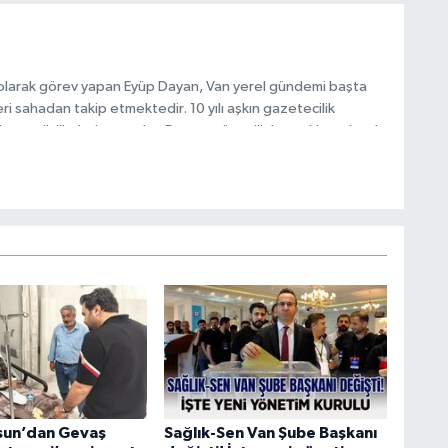
M
 olarak görev yapan Eyüp Dayan, Van yerel gündemi başta
i sahadan takip etmektedir. 10 yılı aşkın gazetecilik
H
 ve etik ilkeleri esas alan Dayan, güvenilir kaynaklara dayalı
 hızlı biçimde bilgilendirmektedir.
C
A
sun’dan Gevaş
Sağlık-Sen Van Şube Başkanı