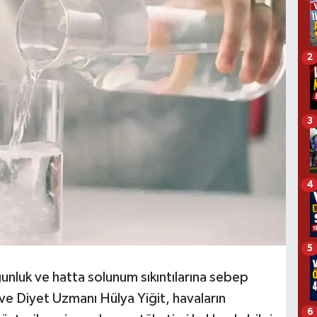
2
3
4
5
unluk ve hatta solunum sıkıntılarına sebep
e Diyet Uzmanı Hülya Yiğit, havaların
6