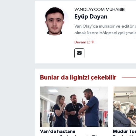
VANOLAY.COM MUHABIRI
Eyüp Dayan
Van Olay’da muhabir ve editör
olmak üzere bölgesel gelişmeler
deneyimiyle doğruluk, tarafsızlık
Devam Et
haberleriyle kamuoyunu doğru ve
Bunlar da ilginizi çekebilir
Van’da hastane
Müdür To