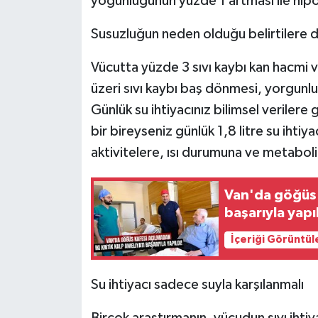
yoğunluğunun yüzde 1 artması ile hipo
Susuzluğun neden olduğu belirtilere de
Vücutta yüzde 3 sıvı kaybı kan hacmi v
üzeri sıvı kaybı baş dönmesi, yorgunluk
Günlük su ihtiyacınız bilimsel verilere g
bir bireyseniz günlük 1,8 litre su ihtiy
aktivitelere, ısı durumuna ve metaboli
Van'da göğüs k
başarıyla yapıl
İçeriği Görüntül
Su ihtiyacı sadece suyla karşılanmalı
Birçok araştırmanın, vücudun sıvı ihtiy