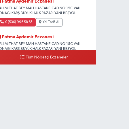
Fatma Aydemir Eczanesi
ALİ MİTHAT BEY MAH.HASTANE CAD.NO:15C VALİ
ONAĞI KARŞ.BÜYÜK HALK PAZARI YANI-BEŞYOL
0 (530) 996 58 65
Yol Tarifi Al
Fatma Aydemir Eczanesi
ALİ MİTHAT BEY MAH.HASTANE CAD.NO:15C VALİ
ONAĞI KARŞ.BÜYÜK HALK PAZARI YANI-BEŞYOL
Tüm Nöbetçi Eczaneler
0 (530) 996 58 65
Yol Tarifi Al
Lokman Hekim Eczanesi
UMHURİYET MAH.ZÜBEYDE HANIM CAD.DIŞ KAPI
O:34 A lokman hekim hastanesi yanı
0 (432) 503 93 23
Yol Tarifi Al
Hekimoğlu Eczanesi
anyolu Caddesi Yeni Diş Hastanesi Yanı NO:102F
0 (541) 147 65 65
Yol Tarifi Al