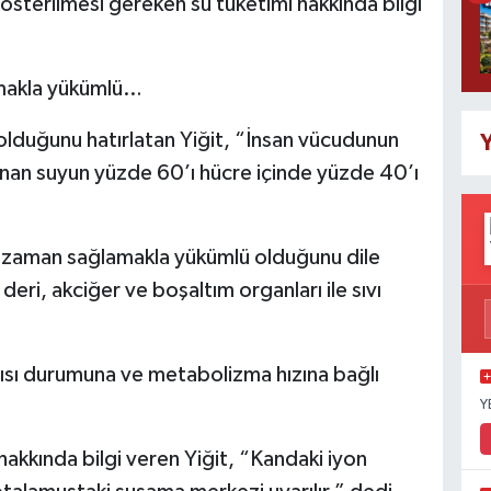
sterilmesi gereken su tüketimi hakkında bilgi
lamakla yükümlü…
 olduğunu hatırlatan Yiğit, “İnsan vücudunun
Y
unan suyun yüzde 60’ı hücre içinde yüzde 40’ı
her zaman sağlamakla yükümlü olduğunu dile
deri, akciğer ve boşaltım organları ile sıvı
e, ısı durumuna ve metabolizma hızına bağlı
Y
hakkında bilgi veren Yiğit, “Kandaki iyon