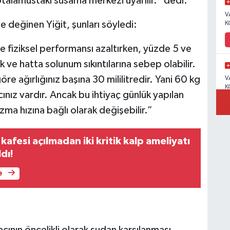
talamustaki susama merkezi uyarılır.” dedi.
V
 değinen Yiğit, şunları söyledi:
K
e fiziksel performansı azaltırken, yüzde 5 ve
 ve hatta solunum sıkıntılarına sebep olabilir.
öre ağırlığınız başına 30 mililitredir. Yani 60 kg
V
K
acınız vardır. Ancak bu ihtiyaç günlük yapılan
zma hızına bağlı olarak değişebilir.”
afesi açılmadan iki kritik kalp ameliyatı
C
N
dı!
e
V
acının öncelikli olarak sudan karşılanması