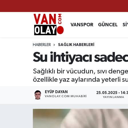
Vanspor
Van Nöbetçi Eczaneler
VANSPOR
GÜNCEL
Sİ
Güncel
Van Hava Durumu
HABERLER
SAĞLIK HABERLERİ
Siyaset
Van Namaz Vakitleri
Su ihtiyacı sade
Ekonomi
Van Trafik Yoğunluk Haritası
Sağlıklı bir vücudun, sıvı den
özellikle yaz aylarında yeterli s
Sağlık
Süper Lig Puan Durumu ve Fikstür
EYÜP DAYAN
25.05.2025 - 14:
Eğitim
Tüm Manşetler
VANOLAY.COM MUHABIRI
YAYINLANMA
Bilim & Teknoloji
Son Dakika Haberleri
Dünya
Haber Arşivi