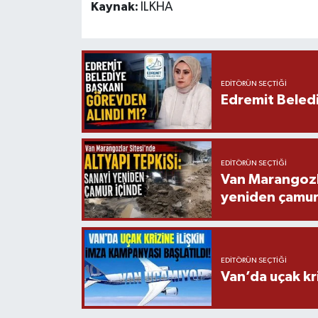
Kaynak:
İLKHA
EDITÖRÜN SEÇTIĞI
Edremit Beledi
EDITÖRÜN SEÇTIĞI
Van Marangozla
yeniden çamur
EDITÖRÜN SEÇTIĞI
Van’da uçak kri