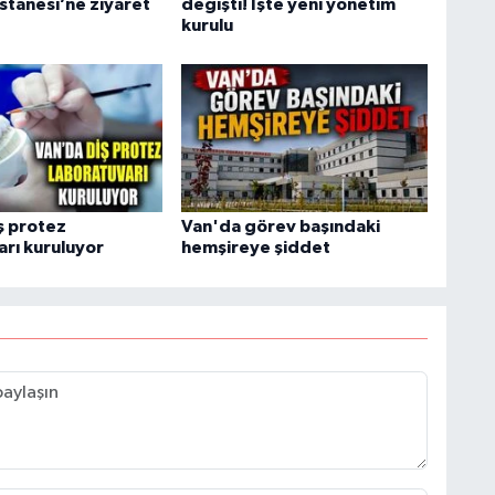
stanesi’ne ziyaret
değişti! İşte yeni yönetim
kurulu
ş protez
Van'da görev başındaki
arı kuruluyor
hemşireye şiddet