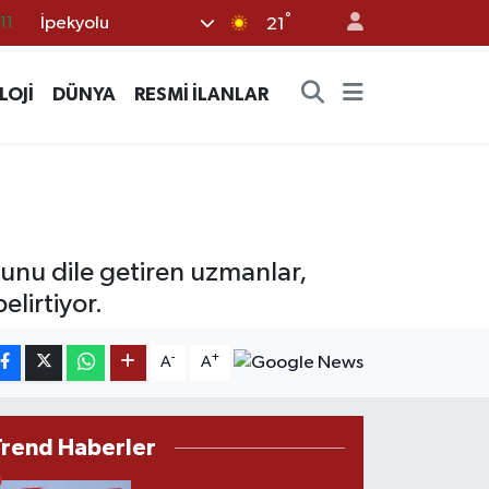
°
İpekyolu
18
21
32
LOJİ
DÜNYA
RESMİ İLANLAR
38
03
14
11
unu dile getiren uzmanlar,
elirtiyor.
-
+
A
A
Trend Haberler