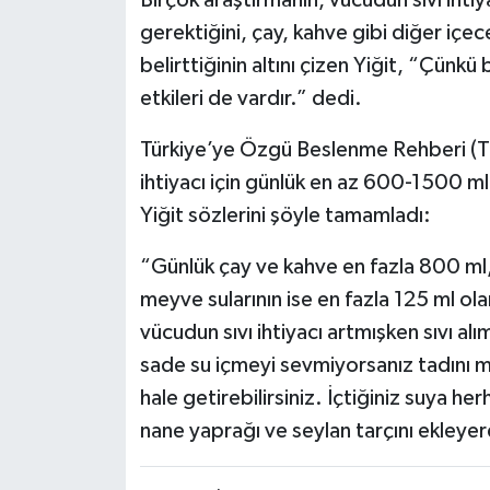
gerektiğini, çay, kahve gibi diğer içece
belirttiğinin altını çizen Yiğit, “Çünkü
etkileri de vardır.” dedi.
Türkiye’ye Özgü Beslenme Rehberi (T
ihtiyacı için günlük en az 600-1500 m
Yiğit sözlerini şöyle tamamladı:
“Günlük çay ve kahve en fazla 800 ml,
meyve sularının ise en fazla 125 ml ola
vücudun sıvı ihtiyacı artmışken sıvı al
sade su içmeyi sevmiyorsanız tadını m
hale getirebilirsiniz. İçtiğiniz suya her
nane yaprağı ve seylan tarçını ekleyere