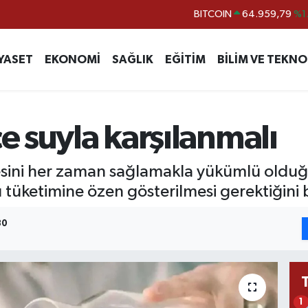
DOLAR
47,7436
%0.
EURO
55,2510
%0.
YASET
EKONOMİ
SAĞLIK
EĞİTİM
BİLİM VE TEKNO
STERLİN
64,4811
%0.
GRAM ALTIN
6660.55
%0.
BİST100
13.779
%-
ce suyla karşılanmalı
BITCOIN
64.959,79
%1.
gesini her zaman sağlamakla yükümlü olduğ
u tüketimine özen gösterilmesi gerektiğini b
30
1