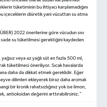
klerin tüketiminin bu ihtiyacı karşılamadığını
 bu içeceklerin diüretik yani vücuttan su atma
C
ÜBER) 2022 önerilerine göre vücudun sıvı
l sade su tüketilmesi gerektiğini kaydeden
H
A
 yağsız veya az yağlı süt en fazla 500 ml,
rak tüketilmesi öneriliyor. Sıcak havalarda
S
ımına daha da dikkat etmek gereklidir. Eğer
K
eyve dilimleri ekleyerek biraz daha aromalı
hangi bir kronik rahatsızlığınız yok ise limon,
k, antioksidan değerini arttırabilirsiniz.”
S
N