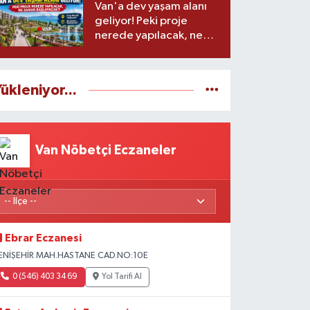
Van'a dev yaşam alanı
geliyor! Peki proje
nerede yapılacak, ne
zaman başlayacak?
ükleniyor...
Van Nöbetçi Eczaneler
Ebrar Eczanesi
ENİŞEHİR MAH.HASTANE CAD.NO:10E
0 (546) 403 34 69
Yol Tarifi Al