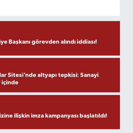
O
A
ye Başkanı görevden alındı iddiası!
K
r Sitesi’nde altyapı tepkisi: Sanayi
 içinde
Ş
K
zine ilişkin imza kampanyası başlatıldı!