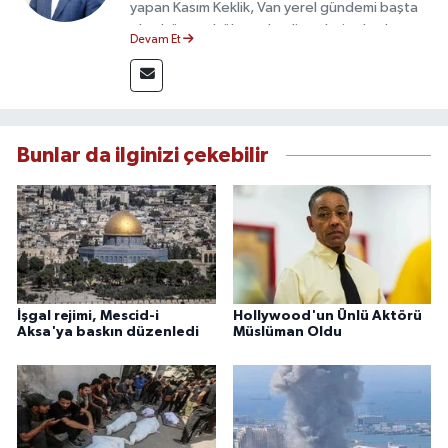
yapan Kasım Keklik, Van yerel gündemi başta
olmak üzere bölgesel gelişmeleri sahadan
Devam Et
takip etmektedir. Saha haberciliğindeki
deneyimiyle hızlı ve doğru haber üretimine
odaklanan Keklik, tarafsızlık ve etik gazetecilik
ilkeleri doğrultusunda güvenilir içerikler
sunmaktadır.
Bunlar da ilginizi çekebilir
İşgal rejimi, Mescid-i
Hollywood'un Ünlü Aktörü
Aksa'ya baskın düzenledi
Müslüman Oldu