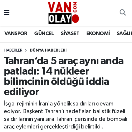
Vanspor
Van Nöbetçi Eczaneler
VANSPOR
GÜNCEL
SİYASET
EKONOMİ
SAĞLI
Güncel
Van Hava Durumu
HABERLER
DÜNYA HABERLERİ
Siyaset
Van Namaz Vakitleri
Tahran’da 5 araç aynı anda
Ekonomi
Van Trafik Yoğunluk Haritası
patladı: 14 nükleer
bilimcinin öldüğü iddia
Sağlık
Süper Lig Puan Durumu ve Fikstür
ediliyor
Eğitim
Tüm Manşetler
İşgal rejiminin İran'a yönelik saldırıları devam
ediyor. Başkent Tahran'ı hedef alan balistik füzeli
Bilim & Teknoloji
Son Dakika Haberleri
saldırılarının yanı sıra Tahran içerisinde de bombalı
araç eylemleri gerçekleştirdiği belirtildi.
Dünya
Haber Arşivi