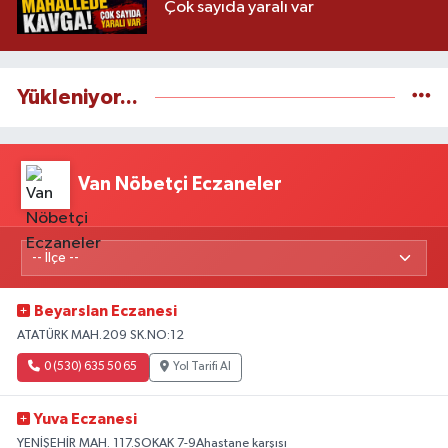
Çok sayıda yaralı var
Yükleniyor...
Van Nöbetçi Eczaneler
Beyarslan Eczanesi
ATATÜRK MAH.209 SK.NO:12
0 (530) 635 50 65
Yol Tarifi Al
Yuva Eczanesi
YENİŞEHİR MAH. 117.SOKAK 7-9Ahastane karşısı