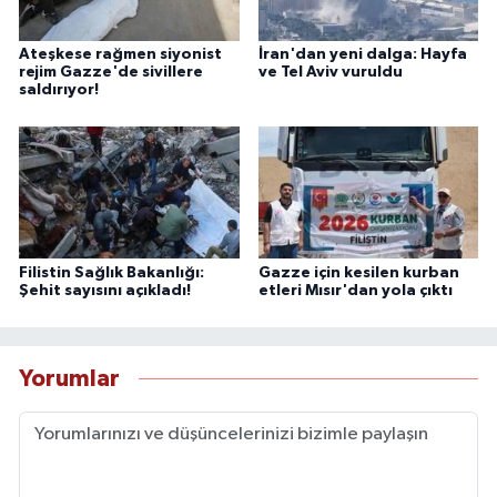
Ateşkese rağmen siyonist
İran'dan yeni dalga: Hayfa
rejim Gazze'de sivillere
ve Tel Aviv vuruldu
saldırıyor!
Filistin Sağlık Bakanlığı:
Gazze için kesilen kurban
Şehit sayısını açıkladı!
etleri Mısır'dan yola çıktı
Yorumlar