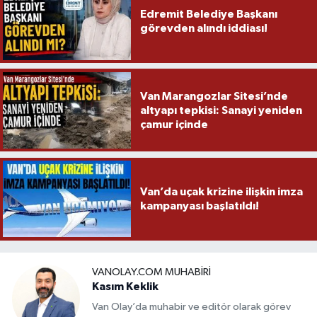
Edremit Belediye Başkanı
görevden alındı iddiası!
Van Marangozlar Sitesi’nde
altyapı tepkisi: Sanayi yeniden
çamur içinde
Van’da uçak krizine ilişkin imza
kampanyası başlatıldı!
VANOLAY.COM MUHABIRI
Kasım Keklik
Van Olay’da muhabir ve editör olarak görev