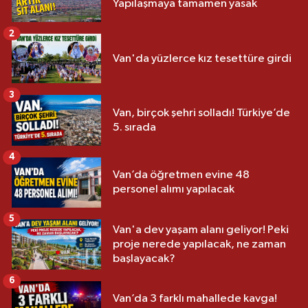
Yapılaşmaya tamamen yasak
2
Van'da yüzlerce kız tesettüre girdi
3
Van, birçok şehri solladı! Türkiye’de
5. sırada
4
Van’da öğretmen evine 48
personel alımı yapılacak
5
Van'a dev yaşam alanı geliyor! Peki
proje nerede yapılacak, ne zaman
başlayacak?
6
Van’da 3 farklı mahallede kavga!