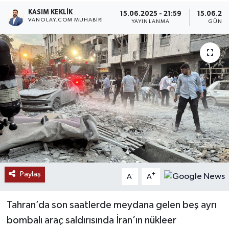
KASIM KEKLIK
15.06.2025 - 21:59
15.06.202
RESMİ İLANLAR
VANOLAY.COM MUHABIRI
YAYINLANMA
GÜNCE
Paylaş
-
+
A
A
Tahran’da son saatlerde meydana gelen beş ayrı
bombalı araç saldırısında İran’ın nükleer