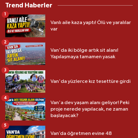
Trend Haberler
1
Vanlı aile kaza yaptı! Ölü ve yaralılar
var
2
Van'da iki bölge artık sit alanı!
Yapılaşmaya tamamen yasak
3
Van'da yüzlerce kız tesettüre girdi
4
Van'a dev yaşam alanı geliyor! Peki
proje nerede yapılacak, ne zaman
başlayacak?
5
Van’da öğretmen evine 48