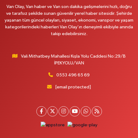
Van Olay, Van haber ve Van son dakika gelişmelerini hızlı, doğru
0 (531) 621 69 65
Yol Tarifi Al
ve tarafsız şekilde sunan güvenilir yerel haber sitesidir. Şehirde
yaşanan tüm güncel olayları, siyaset, ekonomi, vanspor ve yaşam
Onay Eczanesi
kategorilerindeki haberleri Van Olay’ın deneyimli ekibiyle anında
MERAŞEL FEVZİ ÇAKMAK CAD. KÜLTÜR SARAYI KIZILAY KAN MERKEZİ
takip edebilirsiniz.
KARŞISI DIŞ KAPI NO:25B
0 (432) 212 66 67
Yol Tarifi Al
Vali Mithatbey Mahallesi Kışla Yolu Caddesi No:29/B
Yenı Derman Eczanesi
İPEKYOLU/VAN
Hatuniye Mah. Özel Akdamar Hastanesi Karşısı Güven Evleri A.Blok No:7
Akdamar Hastanesi Acil yanı. İpekyolu. Hatuniye mahallesi terzioğlu, Eski
0553 496 65 69
ikinisan kedili kavşağı, 65100 Ipekyolu Van
[email protected]
0 (432) 216 14 84
Yol Tarifi Al
Hayat Eczanesi
Kışla Mah.Çınarlı Cad.1038 Sk.No:93 3-4
0 (432) 354 37 36
Yol Tarifi Al