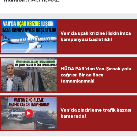
Muhabir:
HACI YILMAZ
Van’da uçak krizine ilişkin imza
kampanyası başlatıldı!
HÜDA PAR’dan Van-Şırnak yolu
çağrısı: Bir an önce
tamamlanmalı!
Van’da zincirleme trafik kazası
kamerada!