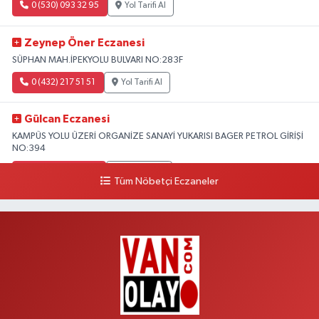
0 (530) 093 32 95
Yol Tarifi Al
Zeynep Öner Eczanesi
SÜPHAN MAH.İPEKYOLU BULVARI NO:283F
0 (432) 217 51 51
Yol Tarifi Al
Gülcan Eczanesi
KAMPÜS YOLU ÜZERİ ORGANİZE SANAYİ YUKARISI BAGER PETROL GİRİŞİ
NO:394
0 (533) 348 25 87
Yol Tarifi Al
Tüm Nöbetçi Eczaneler
Lütfiye Hanım Eczanesi
BAHÇİVAN MAH.15 TEMMUZ ŞEHİTLERİ CAD.NO:36B ÖZEL LOKMAN
HEKİM HASTANESİ ACİL KARŞISI
0 (501) 048 96 88
Yol Tarifi Al
Emek Eczanesi
MAHMUDİYE MAH.ATATÜRK CAD.NO:17B