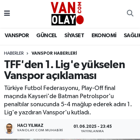
Vanspor
Van Nöbetçi Eczaneler
VANSPOR
GÜNCEL
SİYASET
EKONOMİ
SAĞLI
Güncel
Van Hava Durumu
HABERLER
VANSPOR HABERLERİ
Siyaset
Van Namaz Vakitleri
TFF'den 1. Lig'e yükselen
Ekonomi
Van Trafik Yoğunluk Haritası
Vanspor açıklaması
Sağlık
Süper Lig Puan Durumu ve Fikstür
Türkiye Futbol Federasyonu, Play-Off final
maçında Kayseri'de Batman Petrolspor'u
Eğitim
Tüm Manşetler
penaltılar sonucunda 5-4 mağlup ederek adını 1.
Lig'e yazdıran Vanspor'u kutladı.
Bilim & Teknoloji
Son Dakika Haberleri
HACI YILMAZ
01.06.2025 - 23:45
VANOLAY.COM MUHABIRI
YAYINLANMA
Dünya
Haber Arşivi