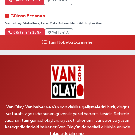
0 (432) 217 51 51
Yol Tarifi Al
Gülcan Eczanesi
Şemsibey Mahallesi, Erciş Yolu Bulvarı No:394 Tuşba Van
0 (533) 348 25 87
Yol Tarifi Al
Tüm Nöbetçi Eczaneler
Lütfiye Hanım Eczanesi
Bahçıvan Mahallesi, 15 Temmuz Şehitleri Caddesi No:36 B İpekyolu Van
0 (501) 048 96 88
Yol Tarifi Al
Emek Eczanesi
Mahmudiye Mahallesi, Atatürk Caddesi No:17 B Özalp Van
0 (531) 621 69 65
Yol Tarifi Al
Van Olay, Van haber ve Van son dakika gelişmelerini hızlı, doğru
Onay Eczanesi
ve tarafsız şekilde sunan güvenilir yerel haber sitesidir. Şehirde
yaşanan tüm güncel olayları, siyaset, ekonomi, vanspor ve yaşam
Şerefiye Mahallesi, Mareşal Fevzi Çakmak Caddesi No:25 B İpekyolu Van
kategorilerindeki haberleri Van Olay’ın deneyimli ekibiyle anında
0 (432) 212 66 67
Yol Tarifi Al
takip edebilirsiniz.