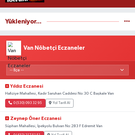
Yükleniyor...
Van Nöbetçi Eczaneler
Yıldız Eczanesi
Hafıziye Mahallesi, Kadir Saruhan Caddesi No:30 C Başkale Van
0 (530) 093 32 95
Yol Tarifi Al
Zeynep Öner Eczanesi
Süphan Mahallesi, İpekyolu Bulvarı No:283 F Edremit Van