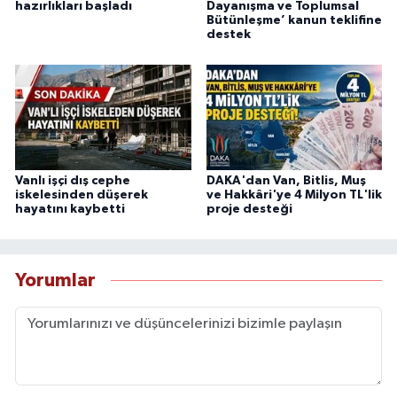
hazırlıkları başladı
Dayanışma ve Toplumsal
Bütünleşme’ kanun teklifine
destek
Vanlı işçi dış cephe
DAKA'dan Van, Bitlis, Muş
iskelesinden düşerek
ve Hakkâri'ye 4 Milyon TL'lik
hayatını kaybetti
proje desteği
Yorumlar