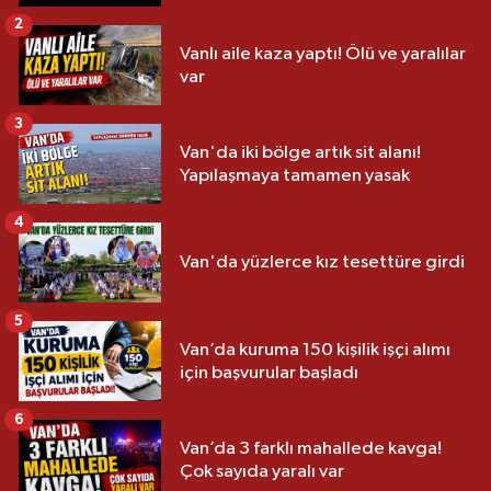
2
Vanlı aile kaza yaptı! Ölü ve yaralılar
var
3
Van'da iki bölge artık sit alanı!
Yapılaşmaya tamamen yasak
4
Van'da yüzlerce kız tesettüre girdi
5
Van’da kuruma 150 kişilik işçi alımı
için başvurular başladı
6
Van’da 3 farklı mahallede kavga!
Çok sayıda yaralı var