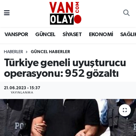
Vanspor
Van Nöbetçi Eczaneler
VANSPOR
GÜNCEL
SİYASET
EKONOMİ
SAĞLI
Güncel
Van Hava Durumu
HABERLER
GÜNCEL HABERLER
Siyaset
Van Namaz Vakitleri
Türkiye geneli uyuşturucu
Ekonomi
Van Trafik Yoğunluk Haritası
operasyonu: 952 gözaltı
Sağlık
Süper Lig Puan Durumu ve Fikstür
21.06.2023 - 15:37
YAYINLANMA
Eğitim
Tüm Manşetler
Bilim & Teknoloji
Son Dakika Haberleri
Dünya
Haber Arşivi