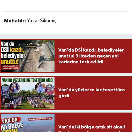
Muhabir:
Yazar Silinmiş
Van’da DSİ kazdı, belediyeler
unuttu! 3 ilçeden geçen yol
kaderine terk edildi
Van'da yüzlerce kız tesettüre
girdi
Van'da iki bölge artık sit alanı!