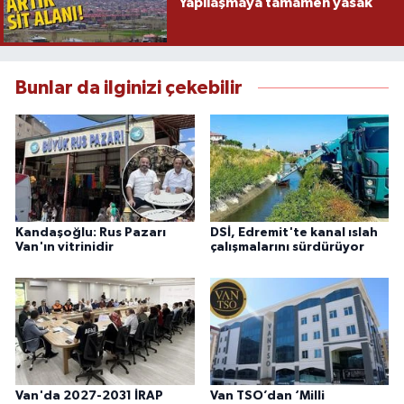
Yapılaşmaya tamamen yasak
Bunlar da ilginizi çekebilir
Kandaşoğlu: Rus Pazarı
DSİ, Edremit'te kanal ıslah
Van'ın vitrinidir
çalışmalarını sürdürüyor
Van'da 2027-2031 İRAP
Van TSO’dan ‘Milli