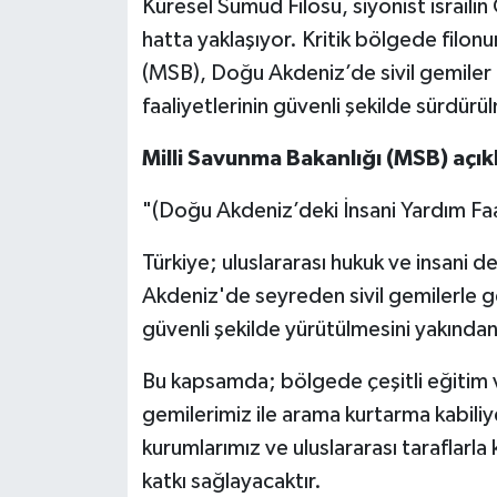
Küresel Sumud Filosu, siyonist israilin
hatta yaklaşıyor. Kritik bölgede filon
(MSB), Doğu Akdeniz’de sivil gemiler a
faaliyetlerinin güvenli şekilde sürdürül
Milli Savunma Bakanlığı (MSB) açıkl
"(Doğu Akdeniz’deki İnsani Yardım Faali
Türkiye; uluslararası hukuk ve insani 
Akdeniz'de seyreden sivil gemilerle ger
güvenli şekilde yürütülmesini yakında
Bu kapsamda; bölgede çeşitli eğitim ve
gemilerimiz ile arama kurtarma kabiliye
kurumlarımız ve uluslararası taraflarl
katkı sağlayacaktır.