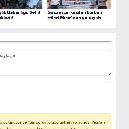
ğlık Bakanlığı: Şehit
Gazze için kesilen kurban
ıkladı!
etleri Mısır'dan yola çıktı
C
A
A
N
ş bulunuyor ve tüm sorumluluğu üstleniyorsunuz. Yazılan