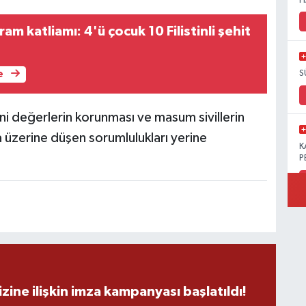
H
m katliamı: 4'ü çocuk 10 Filistinli şehit
S
e
ni değerlerin korunması ve masum sivillerin
a üzerine düşen sorumlulukları yerine
K
P
B
Ö
zine ilişkin imza kampanyası başlatıldı!