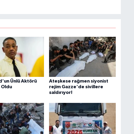
S
K
B
N
'un Ünlü Aktörü
Ateşkese rağmen siyonist
 Oldu
rejim Gazze'de sivillere
saldırıyor!
V
Y