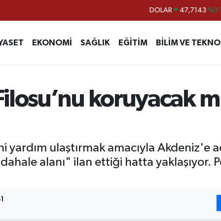
EURO
55,0317
%-0.
STERLİN
64,2463
%0.
YASET
EKONOMİ
SAĞLIK
EĞİTİM
BİLİM VE TEKNO
GRAM ALTIN
6510.40
%0.
BİST100
13.799
%
BITCOIN
64.225,61
%-0.
Filosu’nu koruyacak 
DOLAR
47,7143
%0.
i yardım ulaştırmak amacıyla Akdeniz'e açıl
dahale alanı" ilan ettiği hatta yaklaşıyor.
41