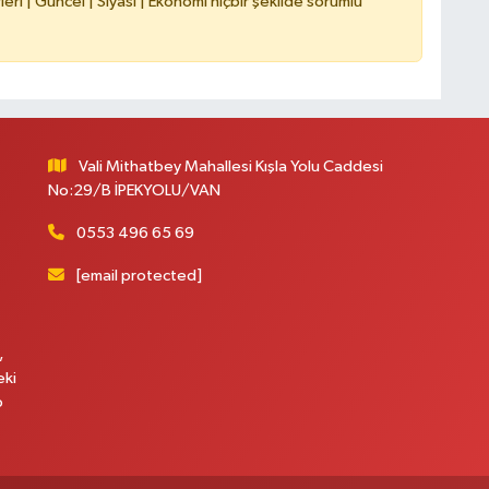
ri | Güncel | Siyasi | Ekonomi hiçbir şekilde sorumlu
Vali Mithatbey Mahallesi Kışla Yolu Caddesi
No:29/B İPEKYOLU/VAN
0553 496 65 69
[email protected]
,
eki
p