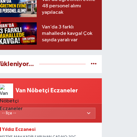
48 personel alımı
yapılacak
Van’da 3 farklı
mahallede kavga! Çok
sayıda yaralı var
ükleniyor...
Van Nöbetçi Eczaneler
Yıldız Eczanesi