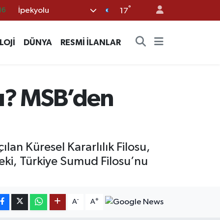
°
İpekyolu
02
17
07
LOJİ
DÜNYA
RESMİ İLANLAR
45
70
63
mı? MSB’den
16
an Küresel Kararlılık Filosu,
 Peki, Türkiye Sumud Filosu’nu
-
+
A
A