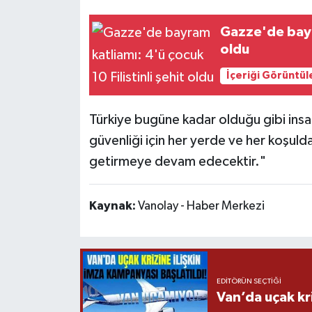
Gazze'de bayra
oldu
İçeriği Görüntül
Türkiye bugüne kadar olduğu gibi insa
güvenliği için her yerde ve her koşuld
getirmeye devam edecektir."
Kaynak:
Vanolay - Haber Merkezi
EDITÖRÜN SEÇTIĞI
Van’da uçak kri