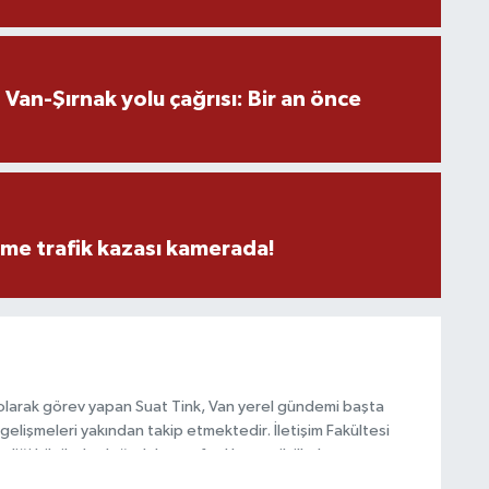
M
an-Şırnak yolu çağrısı: Bir an önce
M
K
eme trafik kazası kamerada!
H
E
H
6
olarak görev yapan Suat Tink, Van yerel gündemi başta
gelişmeleri yakından takip etmektedir. İletişim Fakültesi
K
i bilgilerle doğruluk, tarafsızlık ve etik ilkeler
habercilik anlayışını benimsemektedir.