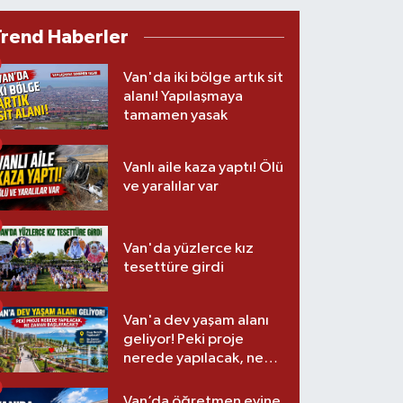
Trend Haberler
Van'da iki bölge artık sit
alanı! Yapılaşmaya
tamamen yasak
Vanlı aile kaza yaptı! Ölü
ve yaralılar var
Van'da yüzlerce kız
tesettüre girdi
Van'a dev yaşam alanı
geliyor! Peki proje
nerede yapılacak, ne
zaman başlayacak?
Van’da öğretmen evine