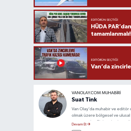
EDITÖRÜN SEÇTIĞI
HÜDA PAR’dan V
tamamlanmalı!
EDITÖRÜN SEÇTIĞI
Van’da zincirl
VANOLAY.COM MUHABIRI
Suat Tink
Van Olay’da muhabir ve editör 
olmak üzere bölgesel ve ulusal 
mezunu olan Tink, sahadan edindiğ
Devam Et
çerçevesinde güvenilir ve hızlı 