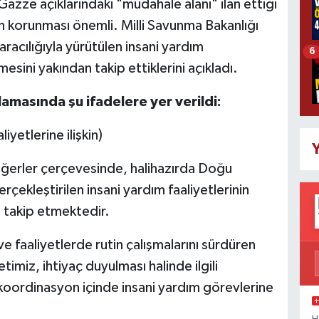
 Gazze açıklarındaki "müdahale alanı" ilan ettiği
un korunması önemli. Milli Savunma Bakanlığı
racılığıyla yürütülen insani yardım
6
mesini yakından takip ettiklerini açıkladı.
amasında şu ifadelere yer verildi:
yetlerine ilişkin)
Y
değerler çerçevesinde, halihazırda Doğu
çekleştirilen insani yardım faaliyetlerinin
n takip etmektedir.
 faaliyetlerde rutin çalışmalarını sürdüren
timiz, ihtiyaç duyulması halinde ilgili
a koordinasyon içinde insani yardım görevlerine