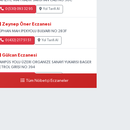
AFIZİYE MAH.KADİR SARUHAN CAD.NO:30C
0 (530) 093 32 95
Yol Tarifi Al
Zeynep Öner Eczanesi
ÜPHAN MAH.İPEKYOLU BULVARI NO:283F
0 (432) 217 51 51
Yol Tarifi Al
Gülcan Eczanesi
AMPÜS YOLU ÜZERİ ORGANİZE SANAYİ YUKARISI BAGER
ETROL GİRİŞİ NO:394
0 (533) 348 25 87
Yol Tarifi Al
Tüm Nöbetçi Eczaneler
Lütfiye Hanım Eczanesi
AHÇİVAN MAH.15 TEMMUZ ŞEHİTLERİ CAD.NO:36B
ZEL LOKMAN HEKİM HASTANESİ ACİL KARŞISI
0 (501) 048 96 88
Yol Tarifi Al
Emek Eczanesi