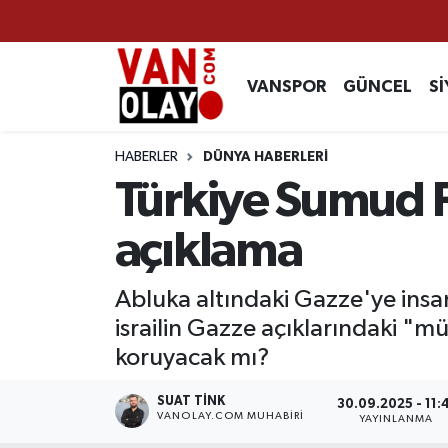
Vanspor
Van Nöbetçi Eczaneler
VANSPOR
GÜNCEL
Sİ
Güncel
Van Hava Durumu
HABERLER
DÜNYA HABERLERİ
Siyaset
Van Namaz Vakitleri
Türkiye Sumud 
Ekonomi
Van Trafik Yoğunluk Haritası
açıklama
Sağlık
Süper Lig Puan Durumu ve Fikstür
Abluka altındaki Gazze'ye insan
israilin Gazze açıklarındaki "mü
Eğitim
Tüm Manşetler
koruyacak mı?
Bilim & Teknoloji
Son Dakika Haberleri
SUAT TINK
30.09.2025 - 11:
VANOLAY.COM MUHABIRI
YAYINLANMA
Dünya
Haber Arşivi