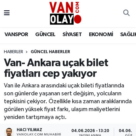
Vanspor
Van Nöbetçi Eczaneler
VANSPOR
GÜNCEL
SİYASET
EKONOMİ
SAĞLI
Güncel
Van Hava Durumu
HABERLER
GÜNCEL HABERLER
Siyaset
Van Namaz Vakitleri
Van- Ankara uçak bilet
Ekonomi
Van Trafik Yoğunluk Haritası
fiyatları cep yakıyor
Sağlık
Süper Lig Puan Durumu ve Fikstür
Van ile Ankara arasındaki uçak bileti fiyatlarında
son günlerde yaşanan sert değişim, yolcuların
Eğitim
Tüm Manşetler
tepkisini çekiyor. Özellikle kısa zaman aralıklarında
görülen yüksek fiyat farkı, ulaşım maliyetlerini
Bilim & Teknoloji
Son Dakika Haberleri
yeniden tartışmaya açtı.
HACI YILMAZ
Dünya
Haber Arşivi
04.06.2026 - 13:20
04.06.20
VANOLAY.COM MUHABIRI
YAYINLANMA
GÜNC