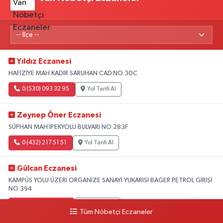
Yıldız Eczanesi
HAFIZİYE MAH.KADİR SARUHAN CAD.NO:30C
0 (530) 093 32 95
Yol Tarifi Al
Zeynep Öner Eczanesi
SÜPHAN MAH.İPEKYOLU BULVARI NO:283F
0 (432) 217 51 51
Yol Tarifi Al
Gülcan Eczanesi
KAMPÜS YOLU ÜZERİ ORGANİZE SANAYİ YUKARISI BAGER PETROL GİRİŞİ
NO:394
0 (533) 348 25 87
Yol Tarifi Al
Tüm Nöbetçi Eczaneler