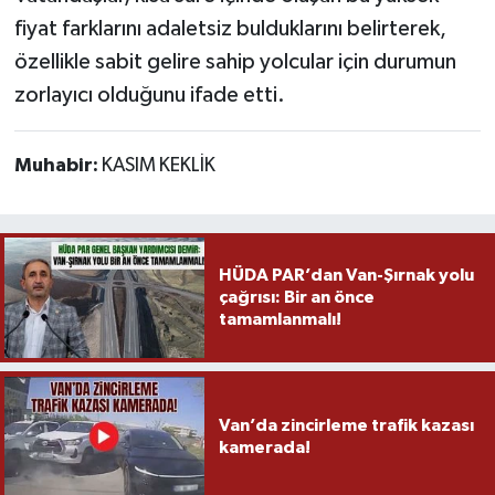
fiyat farklarını adaletsiz bulduklarını belirterek,
özellikle sabit gelire sahip yolcular için durumun
zorlayıcı olduğunu ifade etti.
Muhabir:
KASIM KEKLİK
HÜDA PAR’dan Van-Şırnak yolu
çağrısı: Bir an önce
tamamlanmalı!
Van’da zincirleme trafik kazası
kamerada!