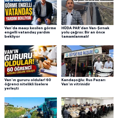
Van’da maaşı kesilen görme
HÜDA PAR’dan Van-Şırnak
engelli vatandaş yardım
yolu çağrısı: Bir an önce
bekliyor
tamamlanmalı!
Van'ın gururu oldular! 60
Kandaşoğlu: Rus Pazarı
öğrenci nitelikli liselere
Van'ın vitrinidir
yerleşti