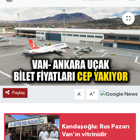
RESMİ İLANLAR
Paylaş
-
+
A
A
Kandaşoğlu: Rus Pazarı
Van'ın vitrinidir