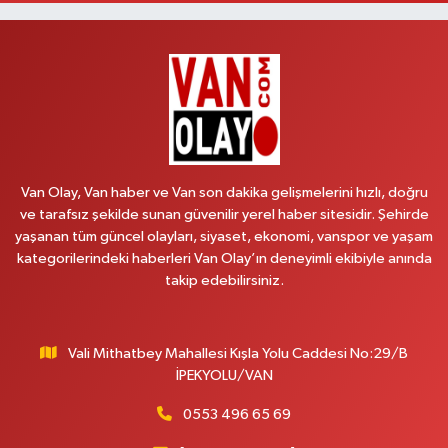
Lütfiye Hanım Eczanesi
BAHÇİVAN MAH.15 TEMMUZ ŞEHİTLERİ CAD.NO:36B ÖZEL LOKMAN
HEKİM HASTANESİ ACİL KARŞISI
0 (501) 048 96 88
Yol Tarifi Al
Emek Eczanesi
MAHMUDİYE MAH.ATATÜRK CAD.NO:17B
Van Olay, Van haber ve Van son dakika gelişmelerini hızlı, doğru
0 (531) 621 69 65
Yol Tarifi Al
ve tarafsız şekilde sunan güvenilir yerel haber sitesidir. Şehirde
yaşanan tüm güncel olayları, siyaset, ekonomi, vanspor ve yaşam
Onay Eczanesi
kategorilerindeki haberleri Van Olay’ın deneyimli ekibiyle anında
MERAŞEL FEVZİ ÇAKMAK CAD. KÜLTÜR SARAYI KIZILAY KAN MERKEZİ
takip edebilirsiniz.
KARŞISI DIŞ KAPI NO:25B
0 (432) 212 66 67
Yol Tarifi Al
Vali Mithatbey Mahallesi Kışla Yolu Caddesi No:29/B
Yenı Derman Eczanesi
İPEKYOLU/VAN
Hatuniye Mah. Özel Akdamar Hastanesi Karşısı Güven Evleri A.Blok No:7
Akdamar Hastanesi Acil yanı. İpekyolu. Hatuniye mahallesi terzioğlu, Eski
0553 496 65 69
ikinisan kedili kavşağı, 65100 Ipekyolu Van