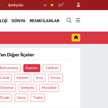
°
İpekyolu
69
27
06
LOJİ
DÜNYA
RESMİ İLANLAR
.1
21
39
0
an Diğer İlçeler
Bahçesaray
Başkale
Çaldiran
Çatak
Edremit
Erciş
Gevaş
Gürpinar
İpekyolu
Muradiye
Özalp
Saray
Tuşba