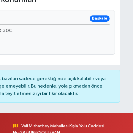
Başkale
O:30C
bazıları sadece gerektiğinde açık kalabilir veya
elemeyebilir. Bu nedenle, yola çıkmadan önce
teyit etmeniz iyi bir fikir olacaktır.
Vali Mithatbey Mahallesi Kışla Yolu Caddesi
No:29/B İPEKYOLU/VAN