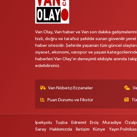
Van Olay, Van haber ve Van son dakika gelişmelerini
hızlı, doğru ve tarafsız şekilde sunan güvenilir yerel
haber sitesidir. Şehirde yaşanan tüm güncel olayları
siyaset, ekonomi, vanspor ve yaşam kategorilerind
haberleri Van Olay’ın deneyimli ekibiyle anında taki
edebilirsiniz.
Van Nöbetçi Eczaneler
V
Puan Durumu ve Fikstür
Tü
İpekyolu
Tuşba
Edremit
Erciş
Muradiye
Özal
Saray
Hakkımızda
İletişim
Künye
Yayın Politikas