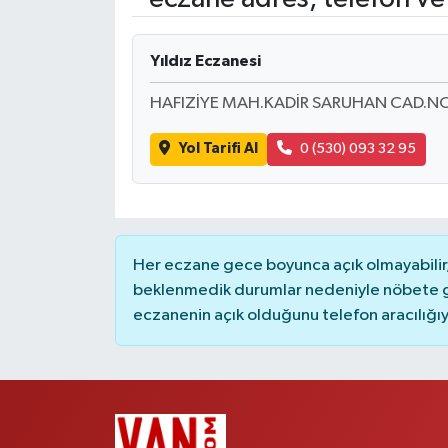
RESMİ İLANLAR
Yıldız Eczanesi
HAFIZİYE MAH.KADİR SARUHAN CAD.N
Yol Tarifi Al
0 (530) 093 32 95
Her eczane gece boyunca açık olmayabilir, 
beklenmedik durumlar nedeniyle nöbete g
eczanenin açık olduğunu telefon aracılığıyla 