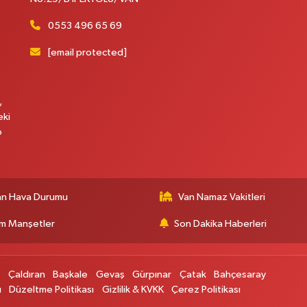
0553 496 65 69
[email protected]
,
eki
p
an Hava Durumu
Van Namaz Vakitleri
m Manşetler
Son Dakika Haberleri
p
Çaldıran
Başkale
Gevaş
Gürpınar
Çatak
Bahçesaray
ı
Düzeltme Politikası
Gizlilik & KVKK
Çerez Politikası