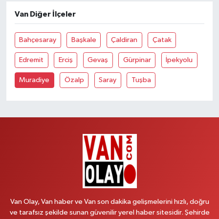
Van Diğer İlçeler
Bahçesaray
Başkale
Çaldiran
Çatak
Edremit
Erciş
Gevaş
Gürpinar
İpekyolu
Muradiye
Özalp
Saray
Tuşba
Van Olay, Van haber ve Van son dakika gelişmelerini hızlı, doğru
ve tarafsız şekilde sunan güvenilir yerel haber sitesidir. Şehirde