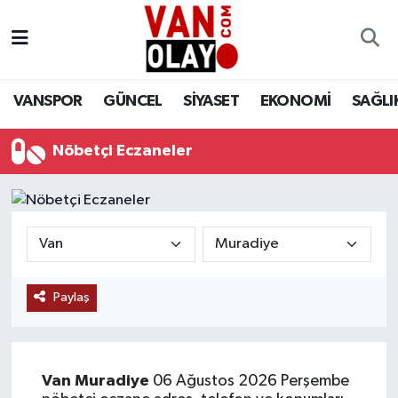
Vanspor
Van Nöbetçi Eczaneler
VANSPOR
GÜNCEL
SİYASET
EKONOMİ
SAĞLI
Güncel
Van Hava Durumu
Nöbetçi Eczaneler
Siyaset
Van Namaz Vakitleri
Ekonomi
Van Trafik Yoğunluk Haritası
Sağlık
Süper Lig Puan Durumu ve Fikstür
Eğitim
Tüm Manşetler
Paylaş
Bilim & Teknoloji
Son Dakika Haberleri
Van
Muradiye
06 Ağustos 2026 Perşembe
Dünya
Haber Arşivi