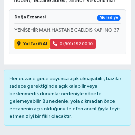
nöbetçi eczane adres, telefon ve konumları
RESMİ İLANLAR
Doğa Eczanesi
Muradiye
YENİŞEHİR MAH.HASTANE CAD.DIŞ KAPI NO:37
Yol Tarifi Al
0 (501) 182 00 10
Her eczane gece boyunca açık olmayabilir, bazıları
sadece gerektiğinde açık kalabilir veya
beklenmedik durumlar nedeniyle nöbete
gelemeyebilir. Bu nedenle, yola çıkmadan önce
eczanenin açık olduğunu telefon aracılığıyla teyit
etmeniz iyi bir fikir olacaktır.