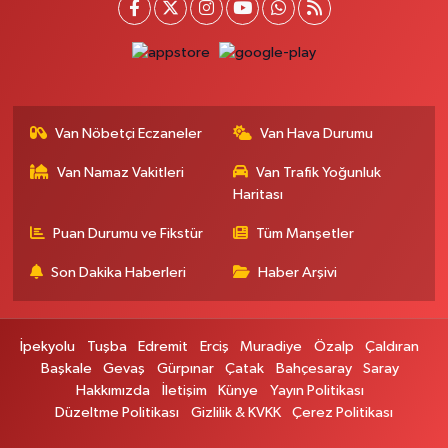
Kışla Mah.Çınarlı Cad.1038 Sk.No:93 3-4
0 (432) 354 37 36
Yol Tarifi Al
Erdoğan Eczanesi
SEREFIYE MAHALLE URARTU SOKAK ESKİ İSTANBUL HAST. KRŞ. NO:6 B
Van Nöbetçi Eczaneler
Van Hava Durumu
0 (432) 215 82 65
Yol Tarifi Al
Van Namaz Vakitleri
Van Trafik Yoğunluk
Haritası
Derman Eczanesi
BAHÇELİEVLER MAH.MUSLİH GÖRENTAŞ BULVARI NO:57Çağdaş fırının
Puan Durumu ve Fikstür
Tüm Manşetler
karşısı
Son Dakika Haberleri
Haber Arşivi
0 (501) 322 00 65
Yol Tarifi Al
Yenı Sıfa Eczanesi
İpekyolu
Tuşba
Edremit
Erciş
Muradiye
Özalp
Çaldıran
VANYOLU CADDESİ NO:42
Başkale
Gevaş
Gürpınar
Çatak
Bahçesaray
Saray
0 (532) 689 22 50
Yol Tarifi Al
Hakkımızda
İletişim
Künye
Yayın Politikası
Düzeltme Politikası
Gizlilik & KVKK
Çerez Politikası
Doğa Eczanesi