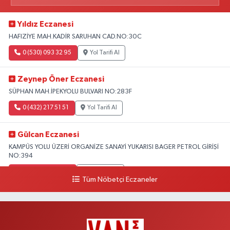
Yıldız Eczanesi
HAFIZİYE MAH.KADİR SARUHAN CAD.NO:30C
0 (530) 093 32 95
Yol Tarifi Al
Zeynep Öner Eczanesi
SÜPHAN MAH.İPEKYOLU BULVARI NO:283F
0 (432) 217 51 51
Yol Tarifi Al
Gülcan Eczanesi
KAMPÜS YOLU ÜZERİ ORGANİZE SANAYİ YUKARISI BAGER PETROL GİRİŞİ
NO:394
0 (533) 348 25 87
Yol Tarifi Al
Tüm Nöbetçi Eczaneler
Lütfiye Hanım Eczanesi
BAHÇİVAN MAH.15 TEMMUZ ŞEHİTLERİ CAD.NO:36B ÖZEL LOKMAN
HEKİM HASTANESİ ACİL KARŞISI