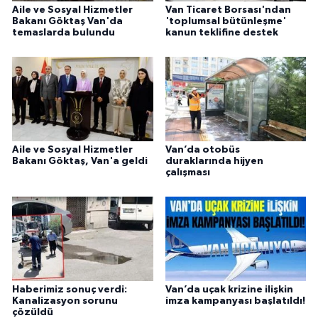
Aile ve Sosyal Hizmetler
Van Ticaret Borsası'ndan
Bakanı Göktaş Van'da
'toplumsal bütünleşme'
temaslarda bulundu
kanun teklifine destek
Aile ve Sosyal Hizmetler
Van’da otobüs
Bakanı Göktaş, Van'a geldi
duraklarında hijyen
çalışması
Haberimiz sonuç verdi:
Van’da uçak krizine ilişkin
Kanalizasyon sorunu
imza kampanyası başlatıldı!
çözüldü