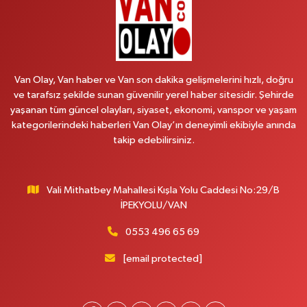
0 (501) 048 96 88
Yol Tarifi Al
Emek Eczanesi
MAHMUDİYE MAH.ATATÜRK CAD.NO:17B
Van Olay, Van haber ve Van son dakika gelişmelerini hızlı, doğru
0 (531) 621 69 65
Yol Tarifi Al
ve tarafsız şekilde sunan güvenilir yerel haber sitesidir. Şehirde
yaşanan tüm güncel olayları, siyaset, ekonomi, vanspor ve yaşam
Onay Eczanesi
kategorilerindeki haberleri Van Olay’ın deneyimli ekibiyle anında
MERAŞEL FEVZİ ÇAKMAK CAD. KÜLTÜR SARAYI KIZILAY KAN MERKEZİ
takip edebilirsiniz.
KARŞISI DIŞ KAPI NO:25B
0 (432) 212 66 67
Yol Tarifi Al
Vali Mithatbey Mahallesi Kışla Yolu Caddesi No:29/B
Yenı Derman Eczanesi
İPEKYOLU/VAN
Hatuniye Mah. Özel Akdamar Hastanesi Karşısı Güven Evleri A.Blok No:7
Akdamar Hastanesi Acil yanı. İpekyolu. Hatuniye mahallesi terzioğlu, Eski
0553 496 65 69
ikinisan kedili kavşağı, 65100 Ipekyolu Van
[email protected]
0 (432) 216 14 84
Yol Tarifi Al
Hayat Eczanesi