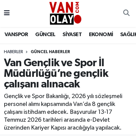
Vanspor
Van Nöbetçi Eczaneler
VANSPOR
GÜNCEL
SİYASET
EKONOMİ
SAĞLI
Güncel
Van Hava Durumu
HABERLER
GÜNCEL HABERLER
Siyaset
Van Namaz Vakitleri
Van Gençlik ve Spor İl
Ekonomi
Van Trafik Yoğunluk Haritası
Müdürlüğü’ne gençlik
çalışanı alınacak
Sağlık
Süper Lig Puan Durumu ve Fikstür
Gençlik ve Spor Bakanlığı, 2026 yılı sözleşmeli
Eğitim
Tüm Manşetler
personel alımı kapsamında Van’da 8 gençlik
çalışanı istihdam edecek. Başvurular 13-17
Bilim & Teknoloji
Son Dakika Haberleri
Temmuz 2026 tarihleri arasında e-Devlet
üzerinden Kariyer Kapısı aracılığıyla yapılacak.
Dünya
Haber Arşivi