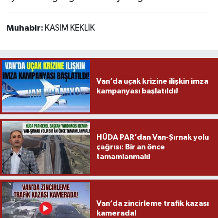
Muhabir:
KASIM KEKLİK
Van’da uçak krizine ilişkin imza
kampanyası başlatıldı!
HÜDA PAR’dan Van-Şırnak yolu
çağrısı: Bir an önce
tamamlanmalı!
Van’da zincirleme trafik kazası
kamerada!