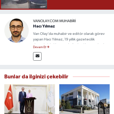
VANOLAY.COM MUHABIRI
Hacı Yılmaz
Van Olay’da muhabir ve editör olarak görev
yapan Hacı Yılmaz, 19 yıllık gazetecilik
deneyimiyle Van yerel gündemi başta olmak
Devam Et
üzere bölgesel ve ulusal gelişmeleri sahadan
takip etmektedir. Editoryal sürece katkı sunan
Yılmaz, tarafsızlık, doğruluk ve etik ilkeler
çerçevesinde ürettiği haberlerle kamuoyunu
güvenilir kaynaklara dayalı olarak
Bunlar da ilginizi çekebilir
bilgilendirmektedir.