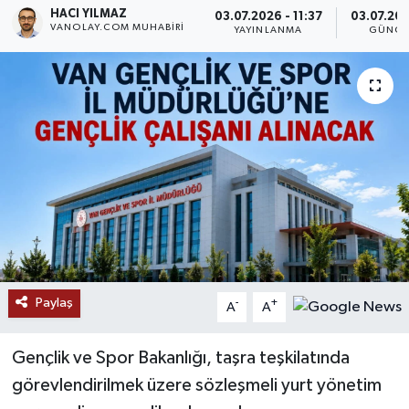
HACI YILMAZ
03.07.2026 - 11:37
03.07.202
VANOLAY.COM MUHABIRI
RESMİ İLANLAR
YAYINLANMA
GÜNCE
Paylaş
-
+
A
A
Gençlik ve Spor Bakanlığı, taşra teşkilatında
görevlendirilmek üzere sözleşmeli yurt yönetim