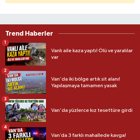
Trend Haberler
1
Vanlı aile kaza yaptı! Ölü ve yaralılar
var
2
Van'da iki bölge artık sit alanı!
Yapılaşmaya tamamen yasak
3
Van'da yüzlerce kız tesettüre girdi
4
Van’da 3 farklı mahallede kavga!