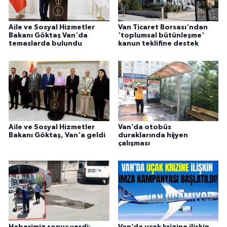
Aile ve Sosyal Hizmetler
Van Ticaret Borsası'ndan
Bakanı Göktaş Van'da
'toplumsal bütünleşme'
temaslarda bulundu
kanun teklifine destek
Aile ve Sosyal Hizmetler
Van’da otobüs
Bakanı Göktaş, Van'a geldi
duraklarında hijyen
çalışması
Haberimiz sonuç verdi:
Van’da uçak krizine ilişkin