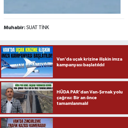
Muhabir:
SUAT TİNK
Van’da uçak krizine ilişkin imza
kampanyası başlatıldı!
HÜDA PAR’dan Van-Şırnak yolu
çağrısı: Bir an önce
tamamlanmalı!