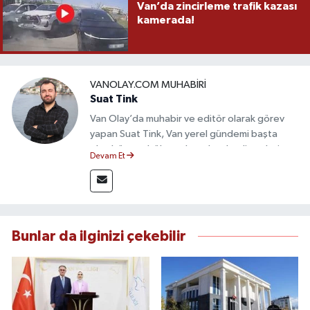
Van’da zincirleme trafik kazası
kamerada!
VANOLAY.COM MUHABIRI
Suat Tink
Van Olay’da muhabir ve editör olarak görev
yapan Suat Tink, Van yerel gündemi başta
olmak üzere bölgesel ve ulusal gelişmeleri
Devam Et
yakından takip etmektedir. İletişim Fakültesi
mezunu olan Tink, sahadan edindiği bilgilerle
doğruluk, tarafsızlık ve etik ilkeler
çerçevesinde güvenilir ve hızlı habercilik
anlayışını benimsemektedir.
Bunlar da ilginizi çekebilir