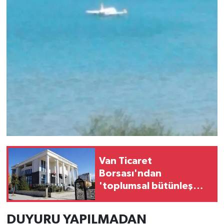
Van Ticaret
Borsası'ndan
'toplumsal bütünleşme'
kanun teklifine destek
DUYURU YAPILMADAN