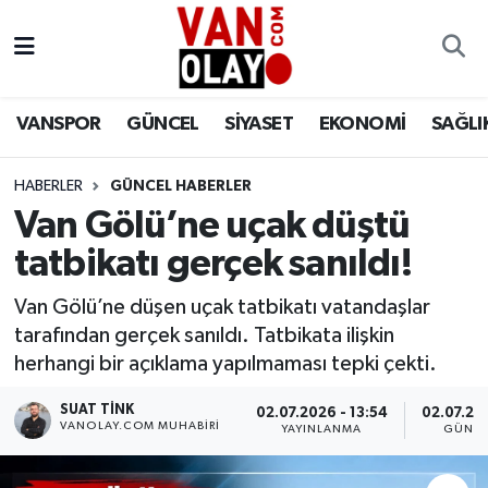
Vanspor
Van Nöbetçi Eczaneler
VANSPOR
GÜNCEL
SİYASET
EKONOMİ
SAĞLI
Güncel
Van Hava Durumu
HABERLER
GÜNCEL HABERLER
Siyaset
Van Namaz Vakitleri
Van Gölü’ne uçak düştü
Ekonomi
Van Trafik Yoğunluk Haritası
tatbikatı gerçek sanıldı!
Sağlık
Süper Lig Puan Durumu ve Fikstür
Van Gölü’ne düşen uçak tatbikatı vatandaşlar
tarafından gerçek sanıldı. Tatbikata ilişkin
Eğitim
Tüm Manşetler
herhangi bir açıklama yapılmaması tepki çekti.
SUAT TINK
02.07.2026 - 13:54
02.07.202
Bilim & Teknoloji
Son Dakika Haberleri
VANOLAY.COM MUHABIRI
YAYINLANMA
GÜNCE
Dünya
Haber Arşivi