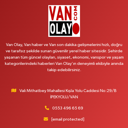
BAHÇİVAN MAH.15 TEMMUZ ŞEHİTLERİ CAD.NO:36B ÖZEL LOKMAN
HEKİM HASTANESİ ACİL KARŞISI
0 (501) 048 96 88
Yol Tarifi Al
Emek Eczanesi
MAHMUDİYE MAH.ATATÜRK CAD.NO:17B
Van Olay, Van haber ve Van son dakika gelişmelerini hızlı, doğru
0 (531) 621 69 65
Yol Tarifi Al
ve tarafsız şekilde sunan güvenilir yerel haber sitesidir. Şehirde
yaşanan tüm güncel olayları, siyaset, ekonomi, vanspor ve yaşam
Onay Eczanesi
kategorilerindeki haberleri Van Olay’ın deneyimli ekibiyle anında
MERAŞEL FEVZİ ÇAKMAK CAD. KÜLTÜR SARAYI KIZILAY KAN MERKEZİ
takip edebilirsiniz.
KARŞISI DIŞ KAPI NO:25B
0 (432) 212 66 67
Yol Tarifi Al
Vali Mithatbey Mahallesi Kışla Yolu Caddesi No:29/B
Yenı Derman Eczanesi
İPEKYOLU/VAN
Hatuniye Mah. Özel Akdamar Hastanesi Karşısı Güven Evleri A.Blok No:7
Akdamar Hastanesi Acil yanı. İpekyolu. Hatuniye mahallesi terzioğlu, Eski
0553 496 65 69
ikinisan kedili kavşağı, 65100 Ipekyolu Van
[email protected]
0 (432) 216 14 84
Yol Tarifi Al