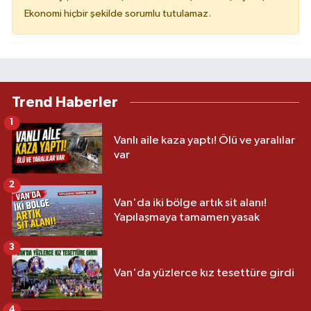
Ekonomi hiçbir şekilde sorumlu tutulamaz.
Trend Haberler
1
Vanlı aile kaza yaptı! Ölü ve yaralılar
var
2
Van'da iki bölge artık sit alanı!
Yapılaşmaya tamamen yasak
3
Van'da yüzlerce kız tesettüre girdi
4