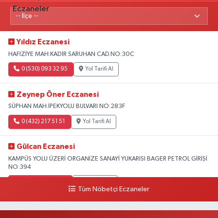
Yıldız Eczanesi
HAFIZİYE MAH.KADİR SARUHAN CAD.NO:30C
0 (530) 093 32 95
Yol Tarifi Al
Zeynep Öner Eczanesi
SÜPHAN MAH.İPEKYOLU BULVARI NO:283F
0 (432) 217 51 51
Yol Tarifi Al
Gülcan Eczanesi
KAMPÜS YOLU ÜZERİ ORGANİZE SANAYİ YUKARISI BAGER PETROL GİRİŞİ
NO:394
0 (533) 348 25 87
Yol Tarifi Al
Tüm Nöbetçi Eczaneler
Lütfiye Hanım Eczanesi