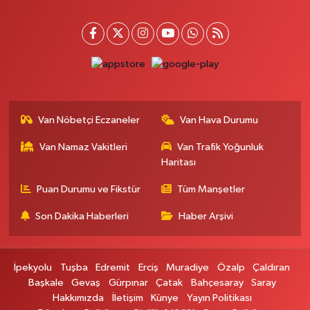
Hayat Eczanesi
Kışla Mah.Çınarlı Cad.1038 Sk.No:93 3-4
0 (432) 354 37 36
Yol Tarifi Al
Erdoğan Eczanesi
SEREFIYE MAHALLE URARTU SOKAK ESKİ İSTANBUL HAST. KRŞ. NO:6 B
Van Nöbetçi Eczaneler
Van Hava Durumu
0 (432) 215 82 65
Yol Tarifi Al
Van Namaz Vakitleri
Van Trafik Yoğunluk
Haritası
Derman Eczanesi
BAHÇELİEVLER MAH.MUSLİH GÖRENTAŞ BULVARI NO:57Çağdaş fırının
Puan Durumu ve Fikstür
Tüm Manşetler
karşısı
Son Dakika Haberleri
Haber Arşivi
0 (501) 322 00 65
Yol Tarifi Al
Yenı Sıfa Eczanesi
İpekyolu
Tuşba
Edremit
Erciş
Muradiye
Özalp
Çaldıran
VANYOLU CADDESİ NO:42
Başkale
Gevaş
Gürpınar
Çatak
Bahçesaray
Saray
0 (532) 689 22 50
Yol Tarifi Al
Hakkımızda
İletişim
Künye
Yayın Politikası