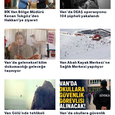
BİK Van Bölge Müdürü
Van'da DEAŞ operasyonu:
Kenan Tokgöz’den
104 şüpheli yakalandı
Hakkari’ye ziyaret
Van’da geleneksel kilim
Van Abalı Kayak Merkezi'ne
dokumacılığı geleceğe
Sağlık Merkezi yapılıyor
taşınıyor
Van Gölü’nde tehlikeli
Van'da okullara güvenlik