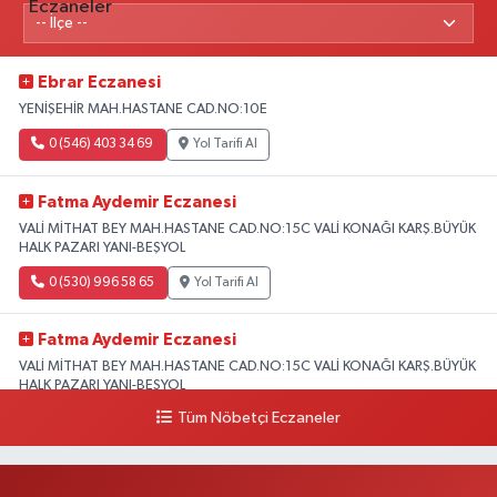
Ebrar Eczanesi
YENİŞEHİR MAH.HASTANE CAD.NO:10E
0 (546) 403 34 69
Yol Tarifi Al
Fatma Aydemir Eczanesi
VALİ MİTHAT BEY MAH.HASTANE CAD.NO:15C VALİ KONAĞI KARŞ.BÜYÜK
HALK PAZARI YANI-BEŞYOL
0 (530) 996 58 65
Yol Tarifi Al
Fatma Aydemir Eczanesi
VALİ MİTHAT BEY MAH.HASTANE CAD.NO:15C VALİ KONAĞI KARŞ.BÜYÜK
HALK PAZARI YANI-BEŞYOL
Tüm Nöbetçi Eczaneler
0 (530) 996 58 65
Yol Tarifi Al
Lokman Hekim Eczanesi