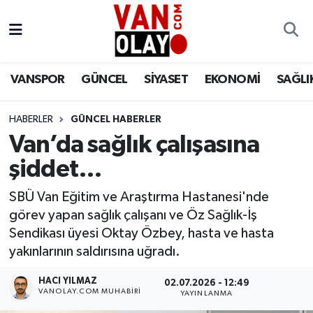
Vanspor
Van Nöbetçi Eczaneler
VANSPOR
GÜNCEL
SİYASET
EKONOMİ
SAĞLI
Güncel
Van Hava Durumu
HABERLER
GÜNCEL HABERLER
Siyaset
Van Namaz Vakitleri
Van’da sağlık çalışasına
Ekonomi
Van Trafik Yoğunluk Haritası
şiddet…
Sağlık
Süper Lig Puan Durumu ve Fikstür
SBÜ Van Eğitim ve Araştırma Hastanesi'nde
görev yapan sağlık çalışanı ve Öz Sağlık-İş
Eğitim
Tüm Manşetler
Sendikası üyesi Oktay Özbey, hasta ve hasta
yakınlarının saldırısına uğradı.
Bilim & Teknoloji
Son Dakika Haberleri
HACI YILMAZ
02.07.2026 - 12:49
VANOLAY.COM MUHABIRI
YAYINLANMA
Dünya
Haber Arşivi