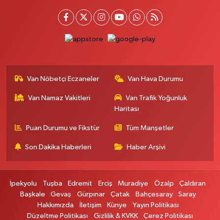
SÜPHAN MAH.İPEKYOLU CAD.NO:283G BAHÇEŞEHİR KOLEJİ KARŞISI-
ABAKAN PLAZA
0 (542) 378 02 68
Yol Tarifi Al
Ozan Eczanesi
SERHAT MAHALLESİ CUMHURİYET BULVARI VAN AVM YANI NO:137
Van Nöbetçi Eczaneler
Van Hava Durumu
ECIVILCOCUKMAGAZASIKARSISI
0 (542) 384 45 20
Yol Tarifi Al
Van Namaz Vakitleri
Van Trafik Yoğunluk
Haritası
Gevaş Eczanesi
Puan Durumu ve Fikstür
Tüm Manşetler
ORTA MAH.SAKARYA CAD.GEVAŞ ÇARŞI MERKEZ CAMİ ALTI DÜKKANI
HALK EĞİTİM MERKEZİ KARŞ.NO:1C
Son Dakika Haberleri
Haber Arşivi
0 (537) 031 18 82
Yol Tarifi Al
Kamer Eczanesi
İpekyolu
Tuşba
Edremit
Erciş
Muradiye
Özalp
Çaldıran
Başkale
Gevaş
Gürpınar
Çatak
Bahçesaray
Saray
Kampüs Yolu Üzeri Kampüs Galericiler Sitesi Yanı No:43
Hakkımızda
İletişim
Künye
Yayın Politikası
0 (432) 412 23 33
Yol Tarifi Al
Düzeltme Politikası
Gizlilik & KVKK
Çerez Politikası