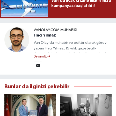
Van’da uçak krizine ilişkin imza
kampanyası başlatıldı!
VANOLAY.COM MUHABIRI
Hacı Yılmaz
Van Olay’da muhabir ve editör olarak görev
yapan Hacı Yılmaz, 19 yıllık gazetecilik
deneyimiyle Van yerel gündemi başta olmak
Devam Et
üzere bölgesel ve ulusal gelişmeleri sahadan
takip etmektedir. Editoryal sürece katkı sunan
Yılmaz, tarafsızlık, doğruluk ve etik ilkeler
çerçevesinde ürettiği haberlerle kamuoyunu
güvenilir kaynaklara dayalı olarak
Bunlar da ilginizi çekebilir
bilgilendirmektedir.