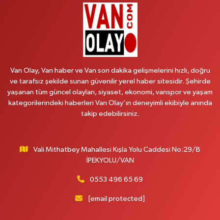
CUMHURİYET MAH.ZÜBEYDE HANIM CAD.DIŞ KAPI NO:34 A lokman
hekim hastanesi yanı
0 (432) 503 93 23
Yol Tarifi Al
Hekimoğlu Eczanesi
Vanyolu Caddesi Yeni Diş Hastanesi Yanı NO:102F
Van Olay, Van haber ve Van son dakika gelişmelerini hızlı, doğru
0 (541) 147 65 65
Yol Tarifi Al
ve tarafsız şekilde sunan güvenilir yerel haber sitesidir. Şehirde
yaşanan tüm güncel olayları, siyaset, ekonomi, vanspor ve yaşam
kategorilerindeki haberleri Van Olay’ın deneyimli ekibiyle anında
Koç Eczanesi
takip edebilirsiniz.
CUMHURİYET MAH.KONAK SK.NO:6
0 (530) 442 24 65
Yol Tarifi Al
Vali Mithatbey Mahallesi Kışla Yolu Caddesi No:29/B
Yiğit Eczanesi
İPEKYOLU/VAN
HATUNİYE MAHALLESİ ASMİN SOKAK NO:3 A ÖZEL AKDAMAR
HASTANESİ KARŞISI
0553 496 65 69
0 (432) 217 11 10
Yol Tarifi Al
[email protected]
Akdağ Eczanesi