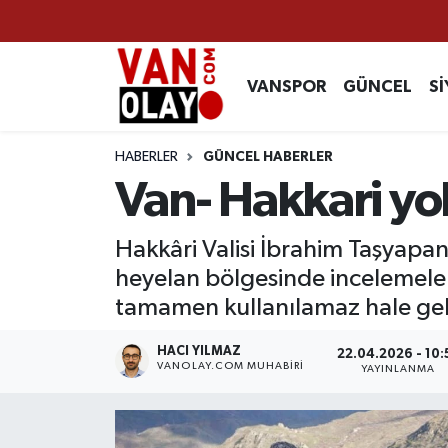
Vanspor
Van Nöbetçi Eczaneler
VANSPOR
GÜNCEL
Sİ
Güncel
Van Hava Durumu
HABERLER
GÜNCEL HABERLER
Siyaset
Van Namaz Vakitleri
Van- Hakkari yo
Ekonomi
Van Trafik Yoğunluk Haritası
Hakkâri Valisi İbrahim Taşyapa
heyelan bölgesinde incelemeler
Sağlık
Süper Lig Puan Durumu ve Fikstür
tamamen kullanılamaz hale geld
Eğitim
Tüm Manşetler
HACI YILMAZ
22.04.2026 - 10:
VANOLAY.COM MUHABIRI
YAYINLANMA
Bilim & Teknoloji
Son Dakika Haberleri
Dünya
Haber Arşivi