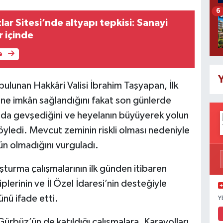
6
r Sitesi’nde altyapı tepkisi: Sanayi
 içinde
e
Y
ulunan Hakkâri Valisi İbrahim Taşyapan, İlk
ine imkân sağlandığını fakat son günlerde
 da gevşediğini ve heyelanın büyüyerek yolun
öyledi. Mevcut zeminin riskli olması nedeniyle
n olmadığını vurguladı.
şturma çalışmalarının ilk günden itibaren
iplerinin ve İl Özel İdaresi’nin desteğiyle
nü ifade etti.
Y
Gürbüz’ün de katıldığı çalışmalara, Karayolları