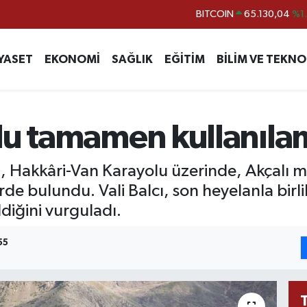
DOLAR
47,7106
%0.
EURO
55,1652
%0.
YASET
EKONOMİ
SAĞLIK
EĞİTİM
BİLİM VE TEKNO
STERLİN
64,4046
%0.
GRAM ALTIN
6648.99
%2.
BİST100
13.773
%-
lu tamamen kullanılam
n, Hakkâri-Van Karayolu üzerinde, Akçalı
de bulundu. Vali Balcı, son heyelanla bir
iğini vurguladı.
55