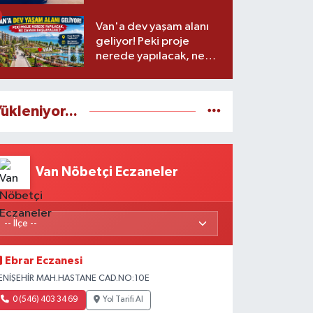
Van'a dev yaşam alanı
geliyor! Peki proje
nerede yapılacak, ne
zaman başlayacak?
ükleniyor...
Van Nöbetçi Eczaneler
Ebrar Eczanesi
ENİŞEHİR MAH.HASTANE CAD.NO:10E
0 (546) 403 34 69
Yol Tarifi Al