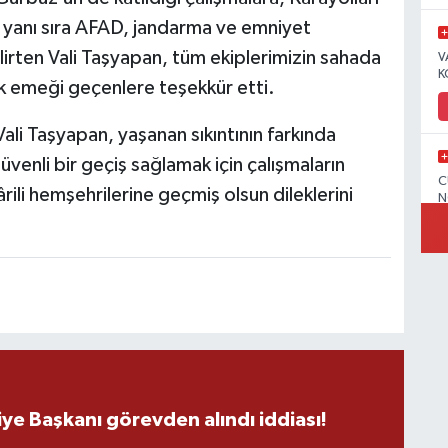
n yanı sıra AFAD, jandarma ve emniyet
elirten Vali Taşyapan, tüm ekiplerimizin sahada
V
K
k emeği geçenlere teşekkür etti.
li Taşyapan, yaşanan sıkıntının farkında
üvenli bir geçiş sağlamak için çalışmaların
C
rili hemşehrilerine geçmiş olsun dileklerini
N
V
C
ye Başkanı görevden alındı iddiası!