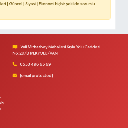
ri | Güncel | Siyasi | Ekonomi hiçbir şekilde sorumlu
Vali Mithatbey Mahallesi Kışla Yolu Caddesi
No:29/B İPEKYOLU/VAN
0553 496 65 69
[email protected]
,
eki
p