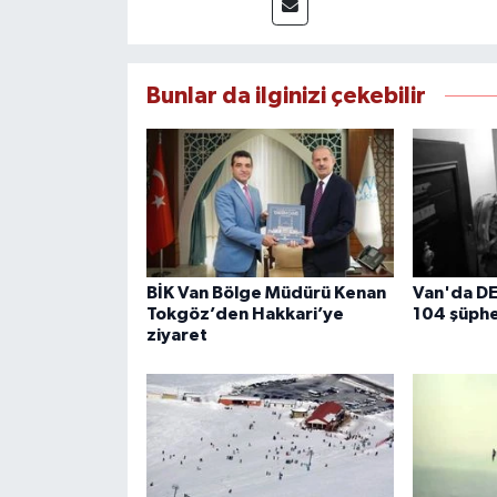
bilgilendirmektedir.
Bunlar da ilginizi çekebilir
BİK Van Bölge Müdürü Kenan
Van'da D
Tokgöz’den Hakkari’ye
104 şüphe
ziyaret