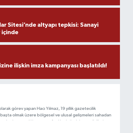
H
r Sitesi’nde altyapı tepkisi: Sanayi
A
 içinde
S
K
zine ilişkin imza kampanyası başlatıldı!
S
N
arak görev yapan Hacı Yılmaz, 19 yıllık gazetecilik
başta olmak üzere bölgesel ve ulusal gelişmeleri sahadan
e katkı sunan Yılmaz, tarafsızlık, doğruluk ve etik ilkeler
e kamuoyunu güvenilir kaynaklara dayalı olarak
O