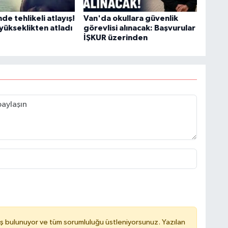
H
de tehlikeli atlayış!
Van'da okullara güvenlik
yükseklikten atladı
görevlisi alınacak: Başvurular
İŞKUR üzerinden
C
A
ş bulunuyor ve tüm sorumluluğu üstleniyorsunuz. Yazılan