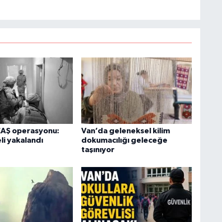
A
K
Ş
K
EAŞ operasyonu:
Van’da geleneksel kilim
li yakalandı
dokumacılığı geleceğe
taşınıyor
M