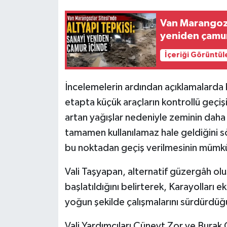
Van Marangozla
yeniden çamur
İçeriği Görüntül
İncelemelerin ardından açıklamalarda b
etapta küçük araçların kontrollü geçiş
artan yağışlar nedeniyle zeminin daha
tamamen kullanılamaz hale geldiğini s
bu noktadan geçiş verilmesinin mümkü
Vali Taşyapan, alternatif güzergâh olu
başlatıldığını belirterek, Karayolları ek
yoğun şekilde çalışmalarını sürdürdüğü
Vali Yardımcıları Cüneyt Zor ve Burak 