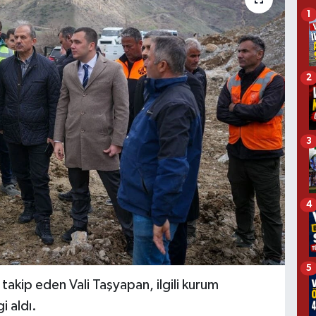
1
2
3
4
5
takip eden Vali Taşyapan, ilgili kurum
i aldı.