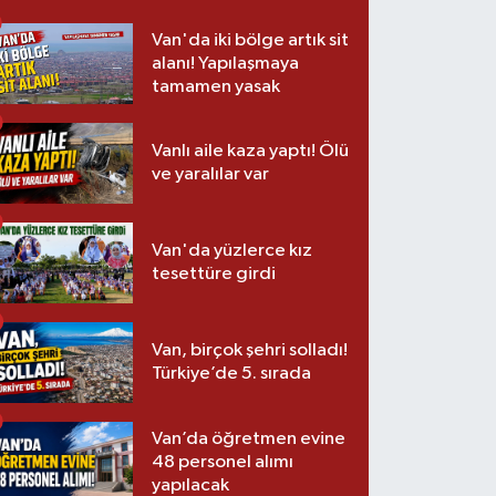
Van'da iki bölge artık sit
alanı! Yapılaşmaya
tamamen yasak
Vanlı aile kaza yaptı! Ölü
ve yaralılar var
Van'da yüzlerce kız
tesettüre girdi
Van, birçok şehri solladı!
Türkiye’de 5. sırada
Van’da öğretmen evine
48 personel alımı
yapılacak