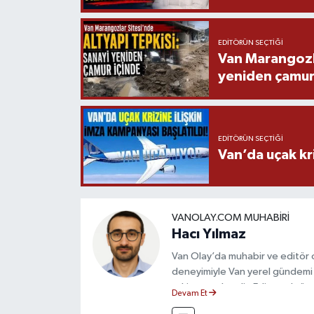
EDITÖRÜN SEÇTIĞI
Van Marangozla
yeniden çamur
EDITÖRÜN SEÇTIĞI
Van’da uçak kri
VANOLAY.COM MUHABIRI
Hacı Yılmaz
Van Olay’da muhabir ve editör ol
deneyimiyle Van yerel gündemi 
takip etmektedir. Editoryal sürec
Devam Et
çerçevesinde ürettiği haberlerl