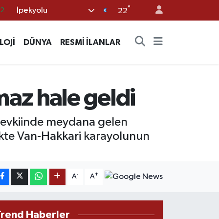
°
İpekyolu
22
17
27
LOJİ
DÜNYA
RESMİ İLANLAR
35
59
19
az hale geldi
 mevkiinde meydana gelen
likte Van-Hakkari karayolunun
-
+
A
A
Trend Haberler