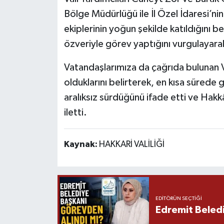
Bölge Müdürlüğü ile İl Özel İdaresi’ni
ekiplerinin yoğun şekilde katıldığını b
özveriyle görev yaptığını vurgulayara
Vatandaşlarımıza da çağrıda bulunan Va
olduklarını belirterek, en kısa sürede g
aralıksız sürdüğünü ifade etti ve Hakkâ
iletti.
Kaynak:
HAKKARİ VALİLİĞİ
EDITÖRÜN SEÇTIĞI
Edremit Beledi