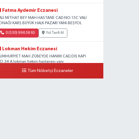
Fatma Aydemir Eczanesi
ALİ MİTHAT BEY MAH.HASTANE CAD.NO:15C VALİ
ONAĞI KARŞ.BÜYÜK HALK PAZARI YANI-BEŞYOL
0 (530) 996 58 65
Yol Tarifi Al
Lokman Hekim Eczanesi
UMHURİYET MAH.ZÜBEYDE HANIM CAD.DIŞ KAPI
O:34 A lokman hekim hastanesi yanı
Tüm Nöbetçi Eczaneler
0 (432) 503 93 23
Yol Tarifi Al
Hekimoğlu Eczanesi
anyolu Caddesi Yeni Diş Hastanesi Yanı NO:102F
0 (541) 147 65 65
Yol Tarifi Al
Koç Eczanesi
UMHURİYET MAH.KONAK SK.NO:6
0 (530) 442 24 65
Yol Tarifi Al