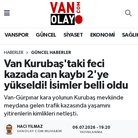
Vanspor
Van Nöbetçi Eczaneler
VANSPOR
GÜNCEL
SİYASET
EKONOMİ
SAĞLI
Güncel
Van Hava Durumu
HABERLER
GÜNCEL HABERLER
Siyaset
Van Namaz Vakitleri
Van Kurubaş'taki feci
Ekonomi
Van Trafik Yoğunluk Haritası
kazada can kaybı 2'ye
yükseldi! İsimler belli oldu
Sağlık
Süper Lig Puan Durumu ve Fikstür
Van-Gürpınar kara yolunun Kurubaş mevkiinde
Eğitim
Tüm Manşetler
meydana gelen trafik kazasında yaşamını
yitirenlerin kimlikleri netleşti.
Bilim & Teknoloji
Son Dakika Haberleri
HACI YILMAZ
06.07.2026 - 19:20
VANOLAY.COM MUHABIRI
YAYINLANMA
Dünya
Haber Arşivi