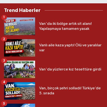
Trend Haberler
1
Van'da iki bölge artık sit alanı!
Yapılaşmaya tamamen yasak
2
Vanlı aile kaza yaptı! Ölü ve yaralılar
var
3
Van'da yüzlerce kız tesettüre girdi
4
Van, birçok şehri solladı! Türkiye’de
5. sırada
5