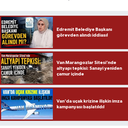
Edremit Belediye Başkanı
görevden alındı iddiası!
Van Marangozlar Sitesi’nde
altyapı tepkisi: Sanayi yeniden
çamur içinde
Van’da uçak krizine ilişkin imza
kampanyası başlatıldı!