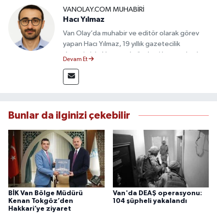
VANOLAY.COM MUHABIRI
Hacı Yılmaz
Van Olay’da muhabir ve editör olarak görev
yapan Hacı Yılmaz, 19 yıllık gazetecilik
deneyimiyle Van yerel gündemi başta olmak
Devam Et
üzere bölgesel ve ulusal gelişmeleri sahadan
takip etmektedir. Editoryal sürece katkı sunan
Yılmaz, tarafsızlık, doğruluk ve etik ilkeler
çerçevesinde ürettiği haberlerle kamuoyunu
güvenilir kaynaklara dayalı olarak
Bunlar da ilginizi çekebilir
bilgilendirmektedir.
BİK Van Bölge Müdürü
Van'da DEAŞ operasyonu:
Kenan Tokgöz’den
104 şüpheli yakalandı
Hakkari’ye ziyaret