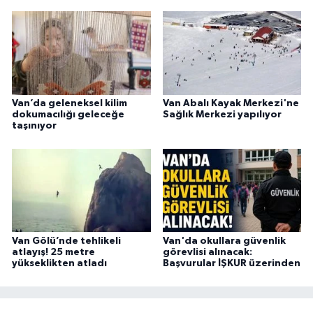
Van’da geleneksel kilim
Van Abalı Kayak Merkezi'ne
dokumacılığı geleceğe
Sağlık Merkezi yapılıyor
taşınıyor
Van Gölü’nde tehlikeli
Van'da okullara güvenlik
atlayış! 25 metre
görevlisi alınacak:
yükseklikten atladı
Başvurular İŞKUR üzerinden