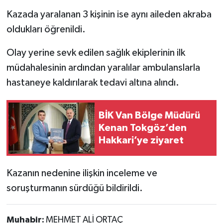
Kazada yaralanan 3 kişinin ise aynı aileden akraba
oldukları öğrenildi.
Olay yerine sevk edilen sağlık ekiplerinin ilk
müdahalesinin ardından yaralılar ambulanslarla
hastaneye kaldırılarak tedavi altına alındı.
BİK Van Bölge Müdürü
Kenan Tokgöz’den
Hakkari’ye ziyaret
Kazanın nedenine ilişkin inceleme ve
soruşturmanın sürdüğü bildirildi.
Muhabir:
MEHMET ALİ ORTAÇ