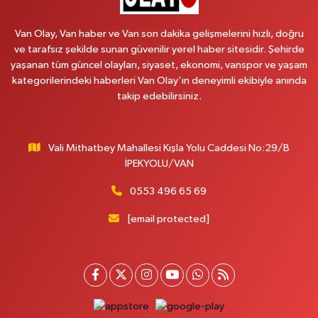
CUMHURİYET MAH.KONAK SK.NO:6
Van Olay, Van haber ve Van son dakika gelişmelerini hızlı, doğru
0 (530) 442 24 65
Yol Tarifi Al
ve tarafsız şekilde sunan güvenilir yerel haber sitesidir. Şehirde
yaşanan tüm güncel olayları, siyaset, ekonomi, vanspor ve yaşam
Yiğit Eczanesi
kategorilerindeki haberleri Van Olay’ın deneyimli ekibiyle anında
HATUNİYE MAHALLESİ ASMİN SOKAK NO:3 A ÖZEL AKDAMAR
takip edebilirsiniz.
HASTANESİ KARŞISI
0 (432) 217 11 10
Yol Tarifi Al
Vali Mithatbey Mahallesi Kışla Yolu Caddesi No:29/B
Akdağ Eczanesi
İPEKYOLU/VAN
SÜPHAN MAH.İPEKYOLU CAD.NO:283G BAHÇEŞEHİR KOLEJİ KARŞISI-
ABAKAN PLAZA
0553 496 65 69
0 (542) 378 02 68
Yol Tarifi Al
[email protected]
Ozan Eczanesi
SERHAT MAHALLESİ CUMHURİYET BULVARI VAN AVM YANI NO:137
ECIVILCOCUKMAGAZASIKARSISI
0 (542) 384 45 20
Yol Tarifi Al