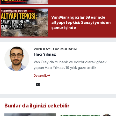
Van Marangozlar Sitesi’nde
altyapı tepkisi: Sanayi yeniden
çamur içinde
VANOLAY.COM MUHABIRI
Hacı Yılmaz
Van Olay’da muhabir ve editör olarak görev
yapan Hacı Yılmaz, 19 yıllık gazetecilik
deneyimiyle Van yerel gündemi başta olmak
Devam Et
üzere bölgesel ve ulusal gelişmeleri sahadan
takip etmektedir. Editoryal sürece katkı sunan
Yılmaz, tarafsızlık, doğruluk ve etik ilkeler
çerçevesinde ürettiği haberlerle kamuoyunu
güvenilir kaynaklara dayalı olarak
Bunlar da ilginizi çekebilir
bilgilendirmektedir.