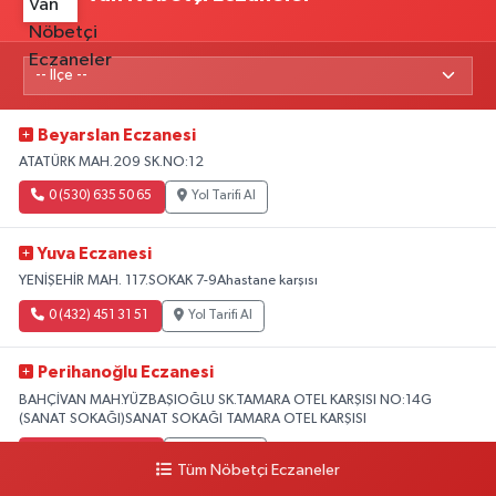
Beyarslan Eczanesi
ATATÜRK MAH.209 SK.NO:12
0 (530) 635 50 65
Yol Tarifi Al
Yuva Eczanesi
YENİŞEHİR MAH. 117.SOKAK 7-9Ahastane karşısı
0 (432) 451 31 51
Yol Tarifi Al
Perihanoğlu Eczanesi
BAHÇİVAN MAH.YÜZBAŞIOĞLU SK.TAMARA OTEL KARŞISI NO:14G
(SANAT SOKAĞI)SANAT SOKAĞI TAMARA OTEL KARŞISI
0 (432) 216 24 25
Yol Tarifi Al
Tüm Nöbetçi Eczaneler