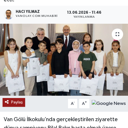
RESMİ İLANLAR
HACI YILMAZ
13.06.2026 - 11:46
VANOLAY.COM MUHABIRI
YAYINLANMA
Paylaş
-
+
A
A
Van Gölü İlkokulu’nda gerçekleştirilen ziyarette