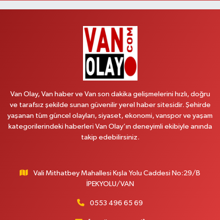
Aydın Eczanesi
Recep Tayyip Erdoğan Mah.Azerbaycan Cad.104 B
0 (538) 861 36 16
Yol Tarifi Al
Arjin Eczanesi
BEYAZIT MAH.ZEYLAN CADDESİ OKYANUS GİYİM YANI NO:1
0 (535) 014 85 70
Yol Tarifi Al
Van Olay, Van haber ve Van son dakika gelişmelerini hızlı, doğru
ve tarafsız şekilde sunan güvenilir yerel haber sitesidir. Şehirde
Afşar Eczanesi
yaşanan tüm güncel olayları, siyaset, ekonomi, vanspor ve yaşam
Kazım Karabekir cad.Eski Araştırma Hastanesi karşısı (kent park karşısı )
kategorilerindeki haberleri Van Olay’ın deneyimli ekibiyle anında
Kaval iş merkezi No: 156 B
takip edebilirsiniz.
0 (432) 214 02 40
Yol Tarifi Al
Vali Mithatbey Mahallesi Kışla Yolu Caddesi No:29/B
Gürpınar Eczanesi
İPEKYOLU/VAN
Akpınar Mah. Milli Egemenlik Cad.No:7 A
0 (506) 065 26 65
Yol Tarifi Al
0553 496 65 69