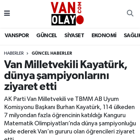
Vanspor
Van Nöbetçi Eczaneler
VANSPOR
GÜNCEL
SİYASET
EKONOMİ
SAĞLI
Güncel
Van Hava Durumu
HABERLER
GÜNCEL HABERLER
Siyaset
Van Namaz Vakitleri
Van Milletvekili Kayatürk,
Ekonomi
Van Trafik Yoğunluk Haritası
dünya şampiyonlarını
ziyaret etti
Sağlık
Süper Lig Puan Durumu ve Fikstür
AK Parti Van Milletvekili ve TBMM AB Uyum
Eğitim
Tüm Manşetler
Komisyonu Başkanı Burhan Kayatürk, 114 ülkeden
7 milyondan fazla öğrencinin katıldığı Kanguru
Bilim & Teknoloji
Son Dakika Haberleri
Matematik Olimpiyatları’nda dünya şampiyonluğu
elde ederek Van’ın gururu olan öğrencileri ziyaret
Dünya
Haber Arşivi
etti.