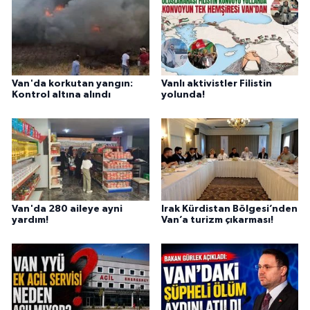
Van'da korkutan yangın:
Vanlı aktivistler Filistin
Kontrol altına alındı
yolunda!
Van'da 280 aileye ayni
Irak Kürdistan Bölgesi’nden
yardım!
Van’a turizm çıkarması!