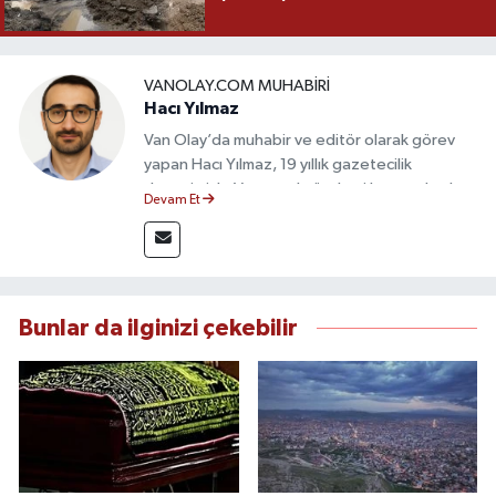
VANOLAY.COM MUHABIRI
Hacı Yılmaz
Van Olay’da muhabir ve editör olarak görev
yapan Hacı Yılmaz, 19 yıllık gazetecilik
deneyimiyle Van yerel gündemi başta olmak
Devam Et
üzere bölgesel ve ulusal gelişmeleri sahadan
takip etmektedir. Editoryal sürece katkı sunan
Yılmaz, tarafsızlık, doğruluk ve etik ilkeler
çerçevesinde ürettiği haberlerle kamuoyunu
güvenilir kaynaklara dayalı olarak
Bunlar da ilginizi çekebilir
bilgilendirmektedir.