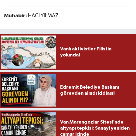
Muhabir:
HACI YILMAZ
Vanlı aktivistler Filistin
yolunda!
Edremit Belediye Başkanı
görevden alındı iddiası!
Van Marangozlar Sitesi’nde
altyapı tepkisi: Sanayi yeniden
çamur içinde