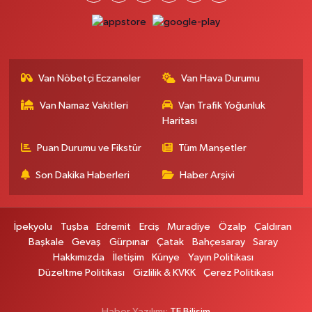
Otogar Eczanesi
İstasyon Mahallesi, Terminal Caddesi No:17 A Tuşba Van
0 (501) 155 62 65
Yol Tarifi Al
Van Nöbetçi Eczaneler
Van Hava Durumu
Tarçın Eczanesi
Van Namaz Vakitleri
Van Trafik Yoğunluk
Cevdetpaşa Mahallesi, İki Nisan Caddesi No:29 A İpekyolu Van
Haritası
0 (432) 504 08 04
Yol Tarifi Al
Puan Durumu ve Fikstür
Tüm Manşetler
Başkale Eczanesi
Son Dakika Haberleri
Haber Arşivi
Hafiziye Mahallesi, Mahmut Ertuş Cadç No:44 A Başkale Van
0 (432) 651 21 38
Yol Tarifi Al
İpekyolu
Tuşba
Edremit
Erciş
Muradiye
Özalp
Çaldıran
Selçuk Eczanesi
Başkale
Gevaş
Gürpınar
Çatak
Bahçesaray
Saray
Hakkımızda
İletişim
Künye
Yayın Politikası
Cumhuriyet Mahallesi, Atatürk Caddesi No:9 1A Çatak Van
Düzeltme Politikası
Gizlilik & KVKK
Çerez Politikası
0 (545) 563 70 63
Yol Tarifi Al
Haber Yazılımı:
TE Bilişim