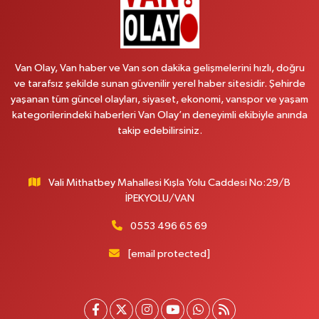
Vitamin Eczanesi
Vanyolu Mahallesi, Kara Yusuf Bey Caddesi No:99 B Erciş Van
Van Olay, Van haber ve Van son dakika gelişmelerini hızlı, doğru
0 (432) 351 02 96
Yol Tarifi Al
ve tarafsız şekilde sunan güvenilir yerel haber sitesidir. Şehirde
yaşanan tüm güncel olayları, siyaset, ekonomi, vanspor ve yaşam
Koç Eczanesi
kategorilerindeki haberleri Van Olay’ın deneyimli ekibiyle anında
Cumhuriyet Mahallesi, Konak Sokak No:6 Gürpınar Van
takip edebilirsiniz.
0 (530) 442 24 65
Yol Tarifi Al
Vali Mithatbey Mahallesi Kışla Yolu Caddesi No:29/B
Engin Eczanesi
İPEKYOLU/VAN
Beyazıt Mahallesi, Zeylan Caddesi No:46 A Erciş Van
0 (432) 351 55 50
Yol Tarifi Al
0553 496 65 69
[email protected]
Muhammed Eczanesi
Mahmudiye Mahallesi, Atatürk Caddesi No:29 D Özalp Van
0 (432) 712 22 87
Yol Tarifi Al