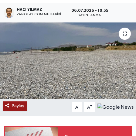
HACI YILMAZ
RESMİ İLANLAR
06.07.2026 - 10:55
VANOLAY.COM MUHABIRI
YAYINLANMA
Paylaş
-
+
A
A