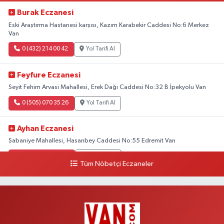
Burak Eczanesi
Eski Araştırma Hastanesi karşısı, Kazım Karabekir Caddesi No:6 Merkez
Van
0 (432) 214 00 42
Yol Tarifi Al
Feyfure Eczanesi
Seyit Fehim Arvasi Mahallesi, Erek Dağı Caddesi No:32 B İpekyolu Van
0 (505) 070 35 26
Yol Tarifi Al
Ayhan Eczanesi
Şabaniye Mahallesi, Hasanbey Caddesi No:55 Edremit Van
0 (505) 636 94 65
Yol Tarifi Al
Tüm Nöbetçi Eczaneler
Baran Eczanesi
Şehit Jandarma Binbaşı Cesur Mahallesi, Vali Münir Karaloğlu Caddesi
No:6 D Çaldıran Van
0 (538) 376 47 15
Yol Tarifi Al