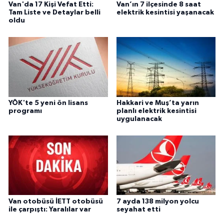
Van'da 17 Kişi Vefat Etti:
Van’ın 7 ilçesinde 8 saat
Tam Liste ve Detaylar belli
elektrik kesintisi yaşanacak
oldu
YÖK'te 5 yeni ön lisans
Hakkari ve Muş’ta yarın
programı
planlı elektrik kesintisi
uygulanacak
Van otobüsü İETT otobüsü
7 ayda 138 milyon yolcu
ile çarpıştı: Yaralılar var
seyahat etti