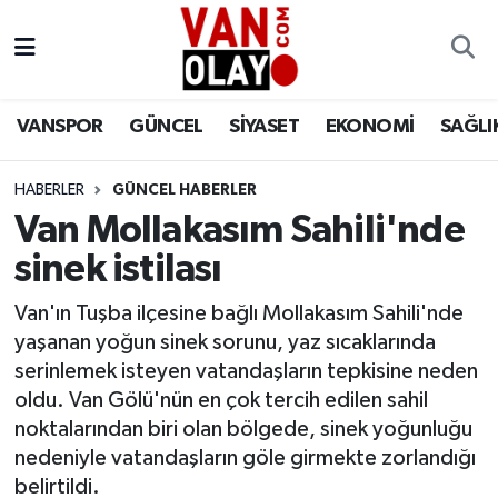
Vanspor
Van Nöbetçi Eczaneler
VANSPOR
GÜNCEL
SİYASET
EKONOMİ
SAĞLI
Güncel
Van Hava Durumu
HABERLER
GÜNCEL HABERLER
Siyaset
Van Namaz Vakitleri
Van Mollakasım Sahili'nde
Ekonomi
Van Trafik Yoğunluk Haritası
sinek istilası
Sağlık
Süper Lig Puan Durumu ve Fikstür
Van'ın Tuşba ilçesine bağlı Mollakasım Sahili'nde
yaşanan yoğun sinek sorunu, yaz sıcaklarında
Eğitim
Tüm Manşetler
serinlemek isteyen vatandaşların tepkisine neden
oldu. Van Gölü'nün en çok tercih edilen sahil
Bilim & Teknoloji
Son Dakika Haberleri
noktalarından biri olan bölgede, sinek yoğunluğu
nedeniyle vatandaşların göle girmekte zorlandığı
Dünya
Haber Arşivi
belirtildi.