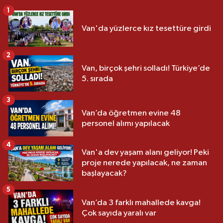
1
Van'da yüzlerce kız tesettüre girdi
2
Van, birçok şehri solladı! Türkiye’de
5. sırada
3
Van’da öğretmen evine 48
personel alımı yapılacak
4
Van'a dev yaşam alanı geliyor! Peki
proje nerede yapılacak, ne zaman
başlayacak?
5
Van’da 3 farklı mahallede kavga!
Çok sayıda yaralı var