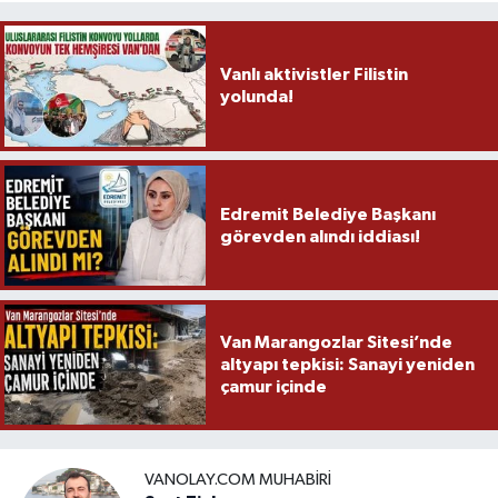
Vanlı aktivistler Filistin
yolunda!
Edremit Belediye Başkanı
görevden alındı iddiası!
Van Marangozlar Sitesi’nde
altyapı tepkisi: Sanayi yeniden
çamur içinde
VANOLAY.COM MUHABIRI