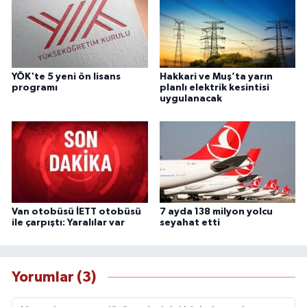
YÖK'te 5 yeni ön lisans
Hakkari ve Muş’ta yarın
programı
planlı elektrik kesintisi
uygulanacak
Van otobüsü İETT otobüsü
7 ayda 138 milyon yolcu
ile çarpıştı: Yaralılar var
seyahat etti
Yorumlar (3)