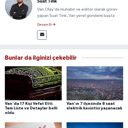
Suat Tink
Van Olay’da muhabir ve editör olarak görev
yapan Suat Tink, Van yerel gündemi başta
olmak üzere bölgesel ve ulusal gelişmeleri
Devam Et
yakından takip etmektedir. İletişim Fakültesi
mezunu olan Tink, sahadan edindiği bilgilerle
doğruluk, tarafsızlık ve etik ilkeler
çerçevesinde güvenilir ve hızlı habercilik
anlayışını benimsemektedir.
Bunlar da ilginizi çekebilir
Van'da 17 Kişi Vefat Etti:
Van’ın 7 ilçesinde 8 saat
Tam Liste ve Detaylar belli
elektrik kesintisi yaşanacak
oldu