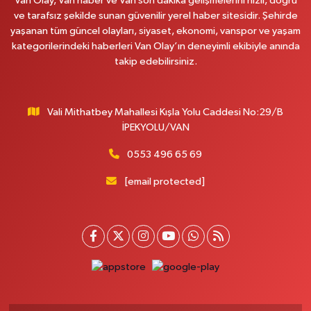
Van Olay, Van haber ve Van son dakika gelişmelerini hızlı, doğru
0 (432) 351 02 96
Yol Tarifi Al
ve tarafsız şekilde sunan güvenilir yerel haber sitesidir. Şehirde
yaşanan tüm güncel olayları, siyaset, ekonomi, vanspor ve yaşam
Koç Eczanesi
kategorilerindeki haberleri Van Olay’ın deneyimli ekibiyle anında
Cumhuriyet Mahallesi, Konak Sokak No:6 Gürpınar Van
takip edebilirsiniz.
0 (530) 442 24 65
Yol Tarifi Al
Vali Mithatbey Mahallesi Kışla Yolu Caddesi No:29/B
Engin Eczanesi
İPEKYOLU/VAN
Beyazıt Mahallesi, Zeylan Caddesi No:46 A Erciş Van
0 (432) 351 55 50
Yol Tarifi Al
0553 496 65 69
[email protected]
Muhammed Eczanesi
Mahmudiye Mahallesi, Atatürk Caddesi No:29 D Özalp Van
0 (432) 712 22 87
Yol Tarifi Al
Otogar Eczanesi
İstasyon Mahallesi, Terminal Caddesi No:17 A Tuşba Van
0 (501) 155 62 65
Yol Tarifi Al