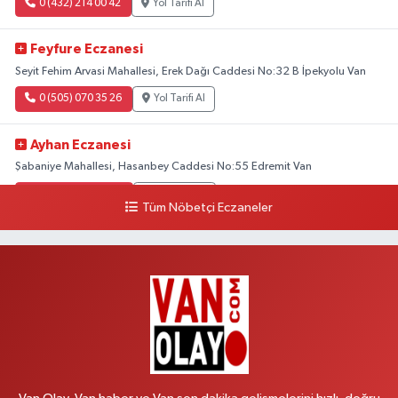
0 (432) 214 00 42
Yol Tarifi Al
Feyfure Eczanesi
Seyit Fehim Arvasi Mahallesi, Erek Dağı Caddesi No:32 B İpekyolu Van
0 (505) 070 35 26
Yol Tarifi Al
Ayhan Eczanesi
Şabaniye Mahallesi, Hasanbey Caddesi No:55 Edremit Van
0 (505) 636 94 65
Yol Tarifi Al
Tüm Nöbetçi Eczaneler
Baran Eczanesi
Şehit Jandarma Binbaşı Cesur Mahallesi, Vali Münir Karaloğlu Caddesi
No:6 D Çaldıran Van
0 (538) 376 47 15
Yol Tarifi Al
Vitamin Eczanesi
Vanyolu Mahallesi, Kara Yusuf Bey Caddesi No:99 B Erciş Van