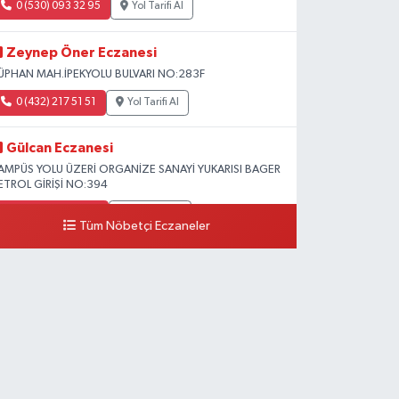
0 (530) 093 32 95
Yol Tarifi Al
Zeynep Öner Eczanesi
ÜPHAN MAH.İPEKYOLU BULVARI NO:283F
0 (432) 217 51 51
Yol Tarifi Al
Gülcan Eczanesi
AMPÜS YOLU ÜZERİ ORGANİZE SANAYİ YUKARISI BAGER
ETROL GİRİŞİ NO:394
0 (533) 348 25 87
Yol Tarifi Al
Tüm Nöbetçi Eczaneler
Lütfiye Hanım Eczanesi
AHÇİVAN MAH.15 TEMMUZ ŞEHİTLERİ CAD.NO:36B
ZEL LOKMAN HEKİM HASTANESİ ACİL KARŞISI
0 (501) 048 96 88
Yol Tarifi Al
Emek Eczanesi
AHMUDİYE MAH.ATATÜRK CAD.NO:17B