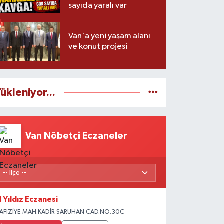
sayıda yaralı var
Van'a yeni yaşam alanı
ve konut projesi
ükleniyor...
Van Nöbetçi Eczaneler
Yıldız Eczanesi
AFIZİYE MAH.KADİR SARUHAN CAD.NO:30C