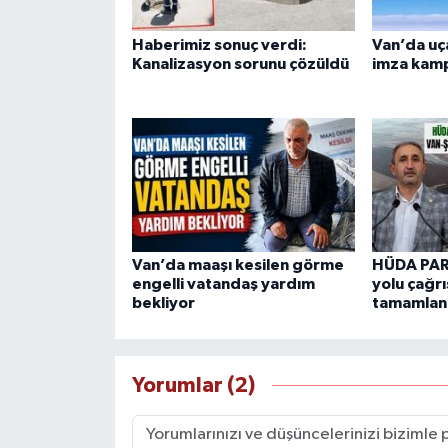
Haberimiz sonuç verdi:
Van’da uça
Kanalizasyon sorunu çözüldü
imza kamp
Van’da maaşı kesilen görme
HÜDA PAR
engelli vatandaş yardım
yolu çağrı
bekliyor
tamamlan
Yorumlar (2)