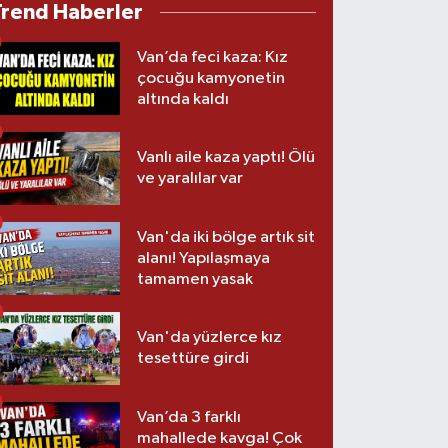
Trend Haberler
Van’da feci kaza: Kız
çocuğu kamyonetin
altında kaldı
Vanlı aile kaza yaptı! Ölü
ve yaralılar var
Van'da iki bölge artık sit
alanı! Yapılaşmaya
tamamen yasak
Van'da yüzlerce kız
tesettüre girdi
Van’da 3 farklı
mahallede kavga! Çok