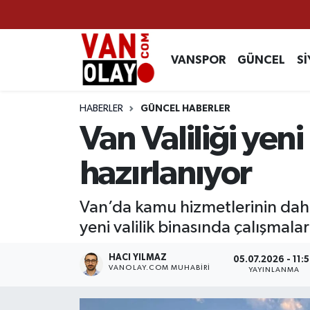
Vanspor
Van Nöbetçi Eczaneler
VANSPOR
GÜNCEL
Sİ
Güncel
Van Hava Durumu
HABERLER
GÜNCEL HABERLER
Siyaset
Van Namaz Vakitleri
Van Valiliği yen
Ekonomi
Van Trafik Yoğunluk Haritası
hazırlanıyor
Sağlık
Süper Lig Puan Durumu ve Fikstür
Van’da kamu hizmetlerinin dah
yeni valilik binasında çalışmalar
Eğitim
Tüm Manşetler
HACI YILMAZ
05.07.2026 - 11:
Bilim & Teknoloji
Son Dakika Haberleri
VANOLAY.COM MUHABIRI
YAYINLANMA
Dünya
Haber Arşivi