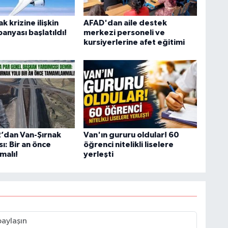
S
k krizine ilişkin
AFAD'dan aile destek
K
anyası başlatıldı!
merkezi personeli ve
kursiyerlerine afet eğitimi
B
N
’dan Van-Şırnak
Van'ın gururu oldular! 60
sı: Bir an önce
öğrenci nitelikli liselere
V
malı!
yerleşti
Y