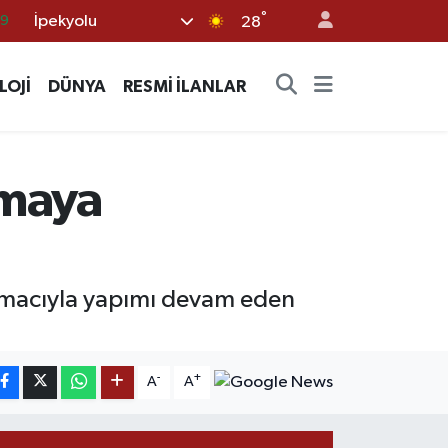
°
İpekyolu
28
06
.1
LOJİ
DÜNYA
RESMİ İLANLAR
21
32
8
nmaya
 amacıyla yapımı devam eden
-
+
A
A