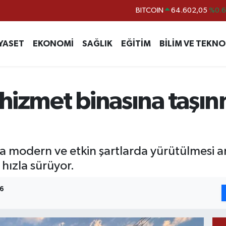
DOLAR
47,5986
%0.
EURO
55,0700
%0
YASET
EKONOMİ
SAĞLIK
EĞİTİM
BİLİM VE TEKNO
STERLİN
64,2438
%0.
GRAM ALTIN
6513.94
%0.
BİST100
13.768
%4
i hizmet binasına taşı
a modern ve etkin şartlarda yürütülmesi
 hızla sürüyor.
56