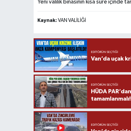
Yeni valilik binasının kısa süre içinde
Kaynak:
VAN VALİLİĞİ
EDITÖRÜN SEÇTIĞI
Van’da uçak kri
EDITÖRÜN SEÇTIĞI
HÜDA PAR’dan V
tamamlanmalı!
EDITÖRÜN SEÇTIĞI