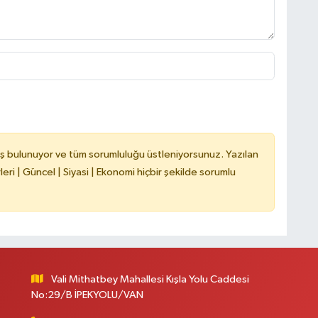
C
A
ş bulunuyor ve tüm sorumluluğu üstleniyorsunuz. Yazılan
ri | Güncel | Siyasi | Ekonomi hiçbir şekilde sorumlu
A
N
Vali Mithatbey Mahallesi Kışla Yolu Caddesi
No:29/B İPEKYOLU/VAN