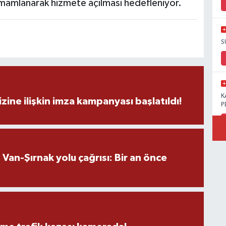
 tamamlanarak hizmete açılması hedefleniyor.
S
K
zine ilişkin imza kampanyası başlatıldı!
P
an-Şırnak yolu çağrısı: Bir an önce
B
Ö
M