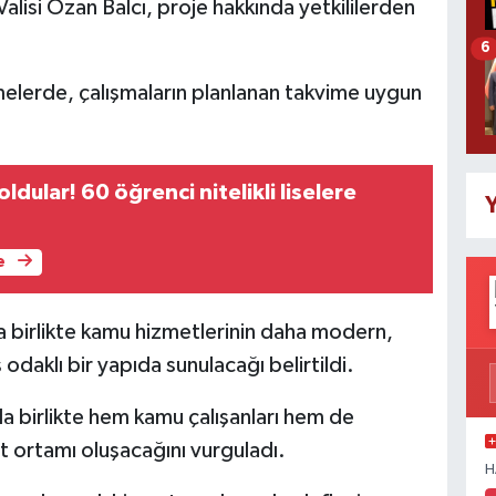
lisi Ozan Balcı, proje hakkında yetkililerden
6
elerde, çalışmaların planlanan takvime uygun
ldular! 60 öğrenci nitelikli liselere
Y
e
 birlikte kamu hizmetlerinin daha modern,
odaklı bir yapıda sunulacağı belirtildi.
la birlikte hem kamu çalışanları hem de
et ortamı oluşacağını vurguladı.
H