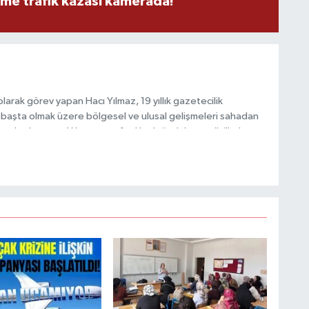
eme trafik kazası kamerada!
M
K
arak görev yapan Hacı Yılmaz, 19 yıllık gazetecilik
başta olmak üzere bölgesel ve ulusal gelişmeleri sahadan
e katkı sunan Yılmaz, tarafsızlık, doğruluk ve etik ilkeler
e kamuoyunu güvenilir kaynaklara dayalı olarak
H
E
H
6
K