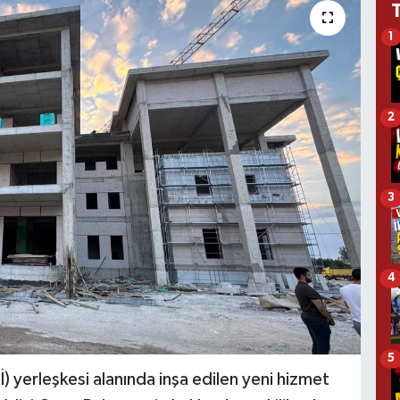
1
2
3
4
5
DSİ) yerleşkesi alanında inşa edilen yeni hizmet