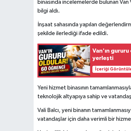
binasında incelemelerde bulunan Van Va
bilgi aldı.
İnşaat sahasında yapılan değerlendirm
şekilde ilerlediği ifade edildi.
Van'ın gururu o
yerleşti
İçeriği Görüntül
Yeni hizmet binasının tamamlanmasıyla
teknolojik altyapıya sahip ve vatandaş 
Vali Balcı, yeni binanın tamamlanmasıy
vatandaşlar için daha verimli bir hizm