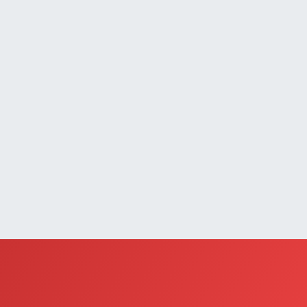
Çatak Eczanesi
UMHURİYET MAH.ATATÜRK CAD.DIŞ KAPI NO:13D
0 (432) 512 22 23
Yol Tarifi Al
Saray Eczanesi
TATÜRK MAHALLESİ 3 NİSAN CADDESİ NO:20
0 (432) 781 22 29
Yol Tarifi Al
Güzelsu Eczanesi
kpınar Mahallesi Hastane yolu üzeri Mezbaha Caddesi
o:1
0 (544) 718 97 64
Yol Tarifi Al