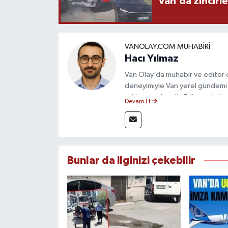
Van’da zincirl
VANOLAY.COM MUHABIRI
Hacı Yılmaz
Van Olay’da muhabir ve editör ol
deneyimiyle Van yerel gündemi 
takip etmektedir. Editoryal sürec
Devam Et
çerçevesinde ürettiği haberlerl
bilgilendirmektedir.
Bunlar da ilginizi çekebilir