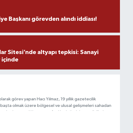
İ
ye Başkanı görevden alındı iddiası!
C
İ
r Sitesi’nde altyapı tepkisi: Sanayi
 içinde
H
V
arak görev yapan Hacı Yılmaz, 19 yıllık gazetecilik
başta olmak üzere bölgesel ve ulusal gelişmeleri sahadan
e katkı sunan Yılmaz, tarafsızlık, doğruluk ve etik ilkeler
C
e kamuoyunu güvenilir kaynaklara dayalı olarak
V