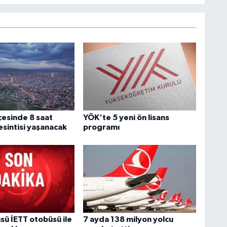
B
G
A
lçesinde 8 saat
YÖK'te 5 yeni ön lisans
esintisi yaşanacak
programı
Y
K
İ
sü İETT otobüsü ile
7 ayda 138 milyon yolcu