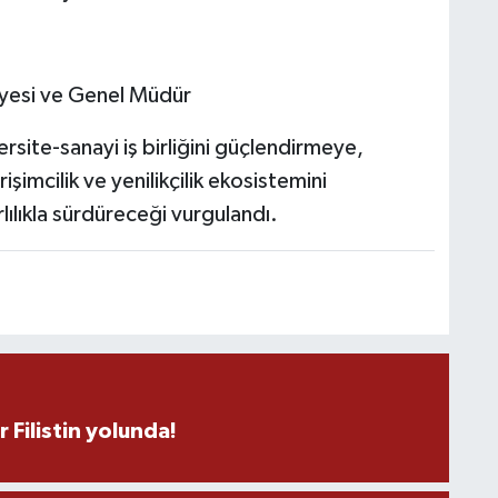
V
V
Üyesi ve Genel Müdür
ite-sanayi iş birliğini güçlendirmeye,
C
şimcilik ve yenilikçilik ekosistemini
rlılıkla sürdüreceği vurgulandı.
B
M
V
r Filistin yolunda!