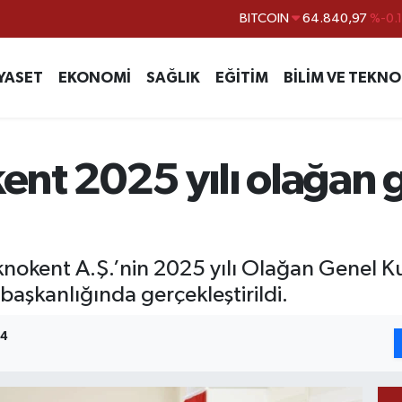
DOLAR
47,7436
%0.
EURO
55,2510
%0.
YASET
EKONOMİ
SAĞLIK
EĞİTİM
BİLİM VE TEKNO
STERLİN
64,4811
%0.
GRAM ALTIN
6660.55
%
BİST100
13.779
%-
nt 2025 yılı olağan 
knokent A.Ş.’nin 2025 yılı Olağan Genel Ku
başkanlığında gerçekleştirildi.
04