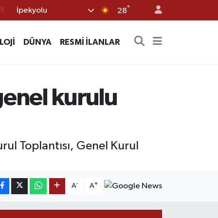
°
İpekyolu
28
18
32
LOJİ
DÜNYA
RESMİ İLANLAR
38
0
14
genel kurulu
rul Toplantısı, Genel Kurul
-
+
A
A