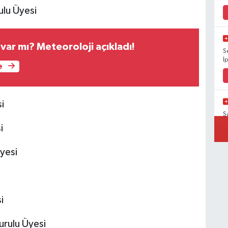
ulu Üyesi
ş var mı? Meteoroloji açıkladı!
S
İ
e
i
Ş
V
i
yesi
Ş
K
i
Kurulu Üyesi