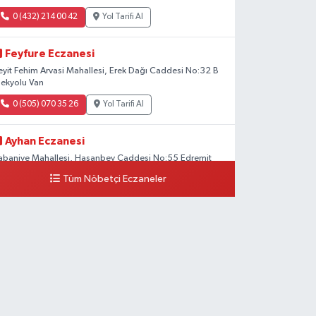
0 (432) 214 00 42
Yol Tarifi Al
Feyfure Eczanesi
eyit Fehim Arvasi Mahallesi, Erek Dağı Caddesi No:32 B
pekyolu Van
0 (505) 070 35 26
Yol Tarifi Al
Ayhan Eczanesi
abaniye Mahallesi, Hasanbey Caddesi No:55 Edremit
an
Tüm Nöbetçi Eczaneler
0 (505) 636 94 65
Yol Tarifi Al
Baran Eczanesi
ehit Jandarma Binbaşı Cesur Mahallesi, Vali Münir
araloğlu Caddesi No:6 D Çaldıran Van
0 (538) 376 47 15
Yol Tarifi Al