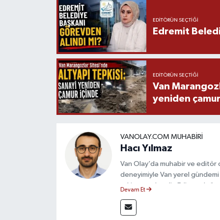
EDITÖRÜN SEÇTIĞI
Edremit Beledi
EDITÖRÜN SEÇTIĞI
Van Marangozla
yeniden çamur
VANOLAY.COM MUHABIRI
Hacı Yılmaz
Van Olay’da muhabir ve editör ol
deneyimiyle Van yerel gündemi 
takip etmektedir. Editoryal sürec
Devam Et
çerçevesinde ürettiği haberlerl
bilgilendirmektedir.