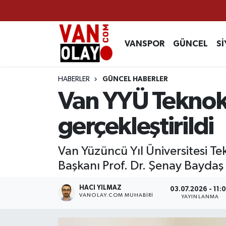
Vanspor
Van Nöbetçi Eczaneler
VANSPOR
GÜNCEL
Sİ
Güncel
Van Hava Durumu
HABERLER
GÜNCEL HABERLER
Siyaset
Van Namaz Vakitleri
Van YYÜ Teknoke
Ekonomi
Van Trafik Yoğunluk Haritası
gerçekleştirildi
Sağlık
Süper Lig Puan Durumu ve Fikstür
Van Yüzüncü Yıl Üniversitesi Te
Başkanı Prof. Dr. Şenay Baydaş 
Eğitim
Tüm Manşetler
HACI YILMAZ
03.07.2026 - 11:
Bilim & Teknoloji
Son Dakika Haberleri
VANOLAY.COM MUHABIRI
YAYINLANMA
Dünya
Haber Arşivi