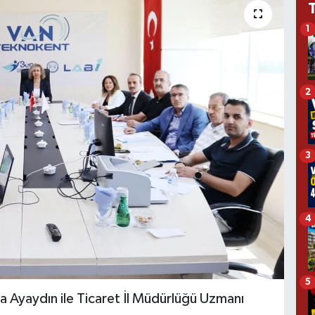
1
2
3
4
5
a Ayaydın ile Ticaret İl Müdürlüğü Uzmanı