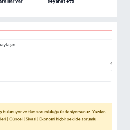
aralılar var
seyahat etti
ş bulunuyor ve tüm sorumluluğu üstleniyorsunuz. Yazılan
ri | Güncel | Siyasi | Ekonomi hiçbir şekilde sorumlu