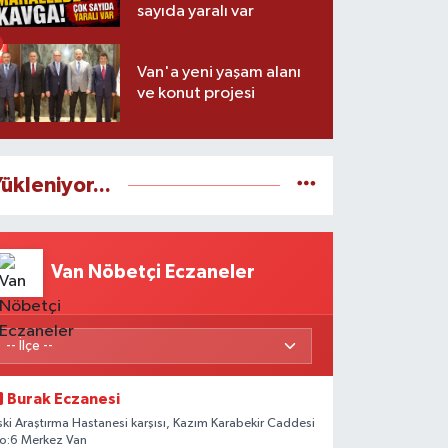
sayıda yaralı var
Van'a yeni yaşam alanı
ve konut projesi
ükleniyor...
Van Nöbetçi Eczaneler
Burak Eczanesi
ski Araştırma Hastanesi karşısı, Kazım Karabekir Caddesi
o:6 Merkez Van