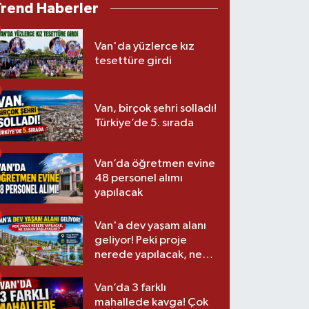
Trend Haberler
Van'da yüzlerce kız
tesettüre girdi
Van, birçok şehri solladı!
Türkiye’de 5. sırada
Van’da öğretmen evine
48 personel alımı
yapılacak
Van'a dev yaşam alanı
geliyor! Peki proje
nerede yapılacak, ne
zaman başlayacak?
Van’da 3 farklı
mahallede kavga! Çok