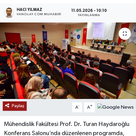
HACI YILMAZ
RESMİ İLANLAR
11.05.2026 - 10:10
VANOLAY.COM MUHABIRI
YAYINLANMA
Paylaş
-
+
A
A
Mühendislik Fakültesi Prof. Dr. Turan Haydaroğlu
Konferans Salonu’nda düzenlenen programda,