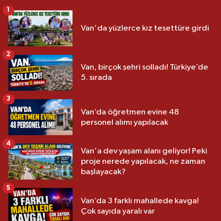
1
Van'da yüzlerce kız tesettüre girdi
2
Van, birçok şehri solladı! Türkiye’de
5. sırada
3
Van’da öğretmen evine 48
personel alımı yapılacak
4
Van'a dev yaşam alanı geliyor! Peki
proje nerede yapılacak, ne zaman
başlayacak?
5
Van’da 3 farklı mahallede kavga!
Çok sayıda yaralı var