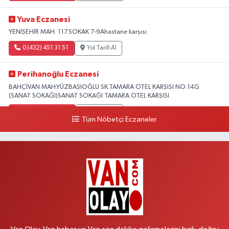
Yuva Eczanesi
YENİŞEHİR MAH. 117.SOKAK 7-9Ahastane karşısı
0 (432) 451 31 51
Yol Tarifi Al
Perihanoğlu Eczanesi
BAHÇİVAN MAH.YÜZBAŞIOĞLU SK.TAMARA OTEL KARŞISI NO:14G
(SANAT SOKAĞI)SANAT SOKAĞI TAMARA OTEL KARŞISI
0 (432) 216 24 25
Yol Tarifi Al
Tüm Nöbetçi Eczaneler
Aydın Eczanesi
Recep Tayyip Erdoğan Mah.Azerbaycan Cad.104 B
0 (538) 861 36 16
Yol Tarifi Al
Arjin Eczanesi
BEYAZIT MAH.ZEYLAN CADDESİ OKYANUS GİYİM YANI NO:1
0 (535) 014 85 70
Yol Tarifi Al