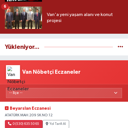
6
Van'a yeni yaşam alanı ve konut
projesi
Yükleniyor...
Van Nöbetçi Eczaneler
Beyarslan Eczanesi
ATATÜRK MAH.209 SK.NO:12
0 (530) 635 50 65
Yol Tarifi Al