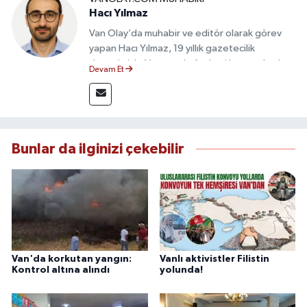
Hacı Yılmaz
Van Olay’da muhabir ve editör olarak görev
yapan Hacı Yılmaz, 19 yıllık gazetecilik
deneyimiyle Van yerel gündemi başta olmak
Devam Et
üzere bölgesel ve ulusal gelişmeleri sahadan
takip etmektedir. Editoryal sürece katkı sunan
Yılmaz, tarafsızlık, doğruluk ve etik ilkeler
çerçevesinde ürettiği haberlerle kamuoyunu
güvenilir kaynaklara dayalı olarak
Bunlar da ilginizi çekebilir
bilgilendirmektedir.
Van'da korkutan yangın:
Vanlı aktivistler Filistin
Kontrol altına alındı
yolunda!