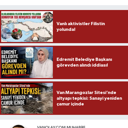
Vanlı aktivistler Filistin
yolunda!
Edremit Belediye Başkanı
görevden alındı iddiası!
Van Marangozlar Sitesi’nde
altyapı tepkisi: Sanayi yeniden
çamur içinde
VANOLAY.COM MUHABIRI