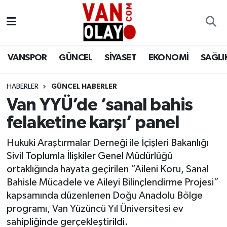
Vanspor
Van Nöbetçi Eczaneler
VANSPOR
GÜNCEL
SİYASET
EKONOMİ
SAĞLI
Güncel
Van Hava Durumu
HABERLER
GÜNCEL HABERLER
Siyaset
Van Namaz Vakitleri
Van YYÜ’de ‘sanal bahis
Ekonomi
Van Trafik Yoğunluk Haritası
felaketine karşı’ panel
Sağlık
Süper Lig Puan Durumu ve Fikstür
Hukuki Araştırmalar Derneği ile İçişleri Bakanlığı
Sivil Toplumla İlişkiler Genel Müdürlüğü
Eğitim
Tüm Manşetler
ortaklığında hayata geçirilen “Aileni Koru, Sanal
Bahisle Mücadele ve Aileyi Bilinçlendirme Projesi”
Bilim & Teknoloji
Son Dakika Haberleri
kapsamında düzenlenen Doğu Anadolu Bölge
programı, Van Yüzüncü Yıl Üniversitesi ev
Dünya
Haber Arşivi
sahipliğinde gerçekleştirildi.