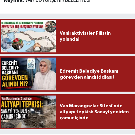
Kaynak:
VAN BÜYÜKŞEHİR BELEDİYESİ
Vanlı aktivistler Filistin
yolunda!
Edremit Belediye Başkanı
görevden alındı iddiası!
Van Marangozlar Sitesi’nde
altyapı tepkisi: Sanayi yeniden
çamur içinde