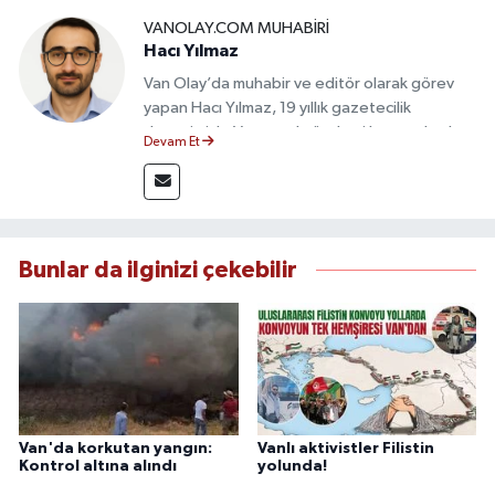
VANOLAY.COM MUHABIRI
Hacı Yılmaz
Van Olay’da muhabir ve editör olarak görev
yapan Hacı Yılmaz, 19 yıllık gazetecilik
deneyimiyle Van yerel gündemi başta olmak
Devam Et
üzere bölgesel ve ulusal gelişmeleri sahadan
takip etmektedir. Editoryal sürece katkı sunan
Yılmaz, tarafsızlık, doğruluk ve etik ilkeler
çerçevesinde ürettiği haberlerle kamuoyunu
güvenilir kaynaklara dayalı olarak
Bunlar da ilginizi çekebilir
bilgilendirmektedir.
Van'da korkutan yangın:
Vanlı aktivistler Filistin
Kontrol altına alındı
yolunda!