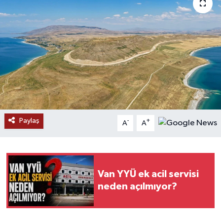
RESMİ İLANLAR
Paylaş
-
+
A
A
Van YYÜ ek acil servisi
neden açılmıyor?