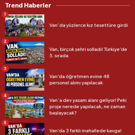
Trend Haberler
1
Van'da yüzlerce kız tesettüre girdi
2
Van, birçok şehri solladı! Türkiye’de
5. sırada
3
Van’da öğretmen evine 48
personel alımı yapılacak
4
Van'a dev yaşam alanı geliyor! Peki
proje nerede yapılacak, ne zaman
başlayacak?
5
Van’da 3 farklı mahallede kavga!