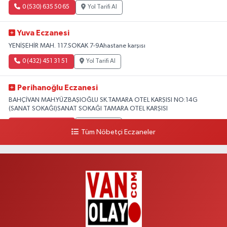
0 (530) 635 50 65
Yol Tarifi Al
Yuva Eczanesi
YENİŞEHİR MAH. 117.SOKAK 7-9Ahastane karşısı
0 (432) 451 31 51
Yol Tarifi Al
Perihanoğlu Eczanesi
BAHÇİVAN MAH.YÜZBAŞIOĞLU SK.TAMARA OTEL KARŞISI NO:14G
(SANAT SOKAĞI)SANAT SOKAĞI TAMARA OTEL KARŞISI
0 (432) 216 24 25
Yol Tarifi Al
Tüm Nöbetçi Eczaneler
Aydın Eczanesi
Recep Tayyip Erdoğan Mah.Azerbaycan Cad.104 B
0 (538) 861 36 16
Yol Tarifi Al
Arjin Eczanesi
BEYAZIT MAH.ZEYLAN CADDESİ OKYANUS GİYİM YANI NO:1