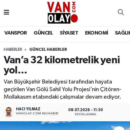
Vanspor
Van Nöbetçi Eczaneler
VANSPOR
GÜNCEL
SİYASET
EKONOMİ
SAĞLI
Güncel
Van Hava Durumu
HABERLER
GÜNCEL HABERLER
Siyaset
Van Namaz Vakitleri
Van’a 32 kilometrelik yeni
Ekonomi
Van Trafik Yoğunluk Haritası
yol…
Sağlık
Süper Lig Puan Durumu ve Fikstür
Van Büyükşehir Belediyesi tarafından hayata
geçirilen Van Gölü Sahil Yolu Projesi'nin Çitören-
Eğitim
Tüm Manşetler
Mollakasım etabındaki çalışmalar devam ediyor.
HACI YILMAZ
08.07.2026 - 11:30
Bilim & Teknoloji
Son Dakika Haberleri
VANOLAY.COM MUHABIRI
YAYINLANMA
Dünya
Haber Arşivi