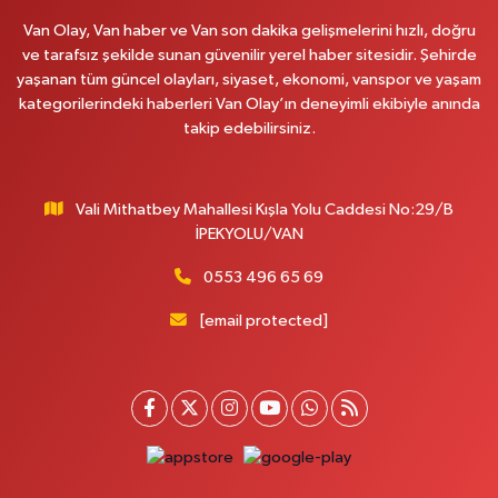
0 (535) 014 85 70
Yol Tarifi Al
Van Olay, Van haber ve Van son dakika gelişmelerini hızlı, doğru
ve tarafsız şekilde sunan güvenilir yerel haber sitesidir. Şehirde
Afşar Eczanesi
yaşanan tüm güncel olayları, siyaset, ekonomi, vanspor ve yaşam
Kazım Karabekir cad.Eski Araştırma Hastanesi karşısı (kent park karşısı )
kategorilerindeki haberleri Van Olay’ın deneyimli ekibiyle anında
Kaval iş merkezi No: 156 B
takip edebilirsiniz.
0 (432) 214 02 40
Yol Tarifi Al
Vali Mithatbey Mahallesi Kışla Yolu Caddesi No:29/B
Gürpınar Eczanesi
İPEKYOLU/VAN
Akpınar Mah. Milli Egemenlik Cad.No:7 A
0 (506) 065 26 65
Yol Tarifi Al
0553 496 65 69
[email protected]
Mahya Eczanesi
ZÜBEYDE HANIM CAD.ÖZEL LOKMAN HEKİM HASTANESİ KARŞISI 82 C
0 (432) 215 77 65
Yol Tarifi Al
Ferhat Eczanesi
URARTU SOK. ESKİ İSTANBUL HASTANESİ KARŞISI NO:4 C