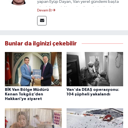
yapan Eyüp Dayan, Van yerel gündemi başta
olmak üzere bölgesel gelişmeleri sahadan
Devam Et
takip etmektedir. 10 yılı aşkın gazetecilik
deneyimiyle doğruluk, tarafsızlık ve etik ilkeleri
esas alan Dayan, güvenilir kaynaklara dayalı
haberleriyle kamuoyunu doğru ve hızlı biçimde
bilgilendirmektedir.
Bunlar da ilginizi çekebilir
BİK Van Bölge Müdürü
Van'da DEAŞ operasyonu:
Kenan Tokgöz’den
104 şüpheli yakalandı
Hakkari’ye ziyaret