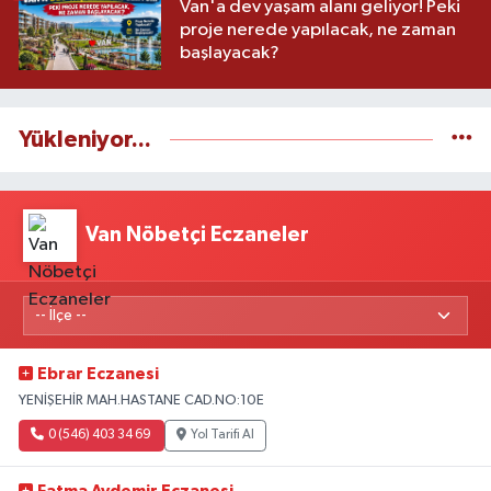
Van'a dev yaşam alanı geliyor! Peki
proje nerede yapılacak, ne zaman
başlayacak?
Yükleniyor...
Van Nöbetçi Eczaneler
Ebrar Eczanesi
YENİŞEHİR MAH.HASTANE CAD.NO:10E
0 (546) 403 34 69
Yol Tarifi Al