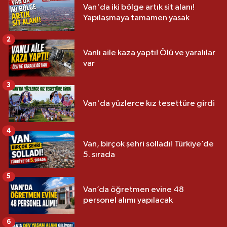
Van'da iki bölge artık sit alanı!
Yapılaşmaya tamamen yasak
2
Vanlı aile kaza yaptı! Ölü ve yaralılar
var
3
Van'da yüzlerce kız tesettüre girdi
4
Van, birçok şehri solladı! Türkiye’de
5. sırada
5
Van’da öğretmen evine 48
personel alımı yapılacak
6