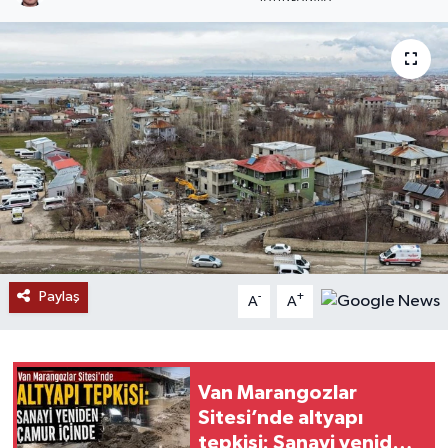
RESMİ İLANLAR
Paylaş
-
+
A
A
Van Marangozlar
Sitesi’nde altyapı
tepkisi: Sanayi yeniden