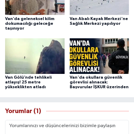
Van’da geleneksel kilim
Van Abalı Kayak Merkezi'ne
dokumacılığı geleceğe
Sağlık Merkezi yapılıyor
taşınıyor
Van Gölü’nde tehlikeli
Van'da okullara güvenlik
atlayış! 25 metre
görevlisi alınacak:
yükseklikten atladı
Başvurular İŞKUR üzerinden
Yorumlar (1)