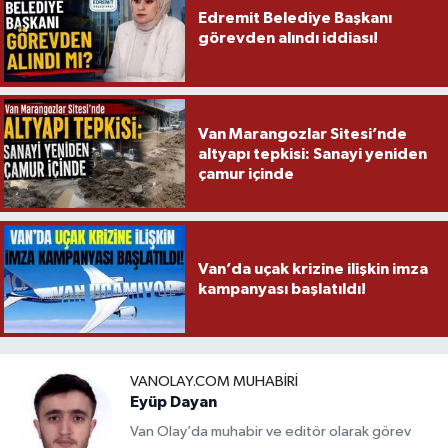
Edremit Belediye Başkanı
görevden alındı iddiası!
Van Marangozlar Sitesi’nde
altyapı tepkisi: Sanayi yeniden
çamur içinde
Van’da uçak krizine ilişkin imza
kampanyası başlatıldı!
VANOLAY.COM MUHABIRI
Eyüp Dayan
Van Olay’da muhabir ve editör olarak görev