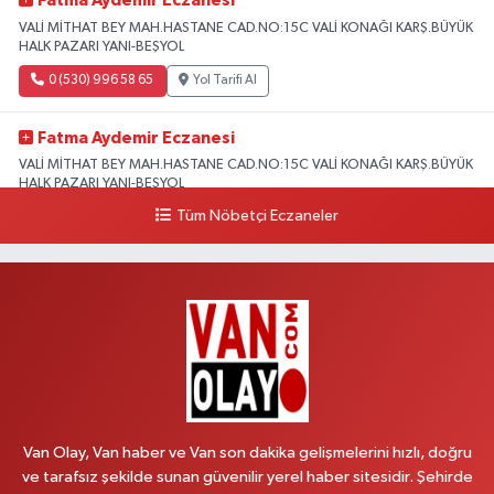
Fatma Aydemir Eczanesi
VALİ MİTHAT BEY MAH.HASTANE CAD.NO:15C VALİ KONAĞI KARŞ.BÜYÜK
HALK PAZARI YANI-BEŞYOL
0 (530) 996 58 65
Yol Tarifi Al
Fatma Aydemir Eczanesi
VALİ MİTHAT BEY MAH.HASTANE CAD.NO:15C VALİ KONAĞI KARŞ.BÜYÜK
HALK PAZARI YANI-BEŞYOL
Tüm Nöbetçi Eczaneler
0 (530) 996 58 65
Yol Tarifi Al
Lokman Hekim Eczanesi
CUMHURİYET MAH.ZÜBEYDE HANIM CAD.DIŞ KAPI NO:34 A lokman
hekim hastanesi yanı
0 (432) 503 93 23
Yol Tarifi Al
Hekimoğlu Eczanesi
Vanyolu Caddesi Yeni Diş Hastanesi Yanı NO:102F
Van Olay, Van haber ve Van son dakika gelişmelerini hızlı, doğru
0 (541) 147 65 65
Yol Tarifi Al
ve tarafsız şekilde sunan güvenilir yerel haber sitesidir. Şehirde