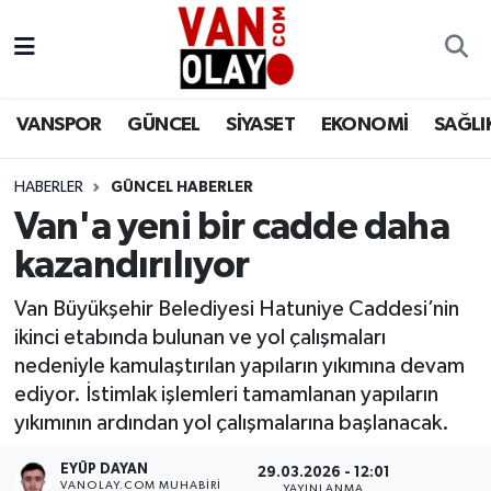
Vanspor
Van Nöbetçi Eczaneler
VANSPOR
GÜNCEL
SİYASET
EKONOMİ
SAĞLI
Güncel
Van Hava Durumu
HABERLER
GÜNCEL HABERLER
Siyaset
Van Namaz Vakitleri
Van'a yeni bir cadde daha
Ekonomi
Van Trafik Yoğunluk Haritası
kazandırılıyor
Sağlık
Süper Lig Puan Durumu ve Fikstür
Van Büyükşehir Belediyesi Hatuniye Caddesi’nin
ikinci etabında bulunan ve yol çalışmaları
Eğitim
Tüm Manşetler
nedeniyle kamulaştırılan yapıların yıkımına devam
ediyor. İstimlak işlemleri tamamlanan yapıların
Bilim & Teknoloji
Son Dakika Haberleri
yıkımının ardından yol çalışmalarına başlanacak.
EYÜP DAYAN
Dünya
Haber Arşivi
29.03.2026 - 12:01
VANOLAY.COM MUHABIRI
YAYINLANMA