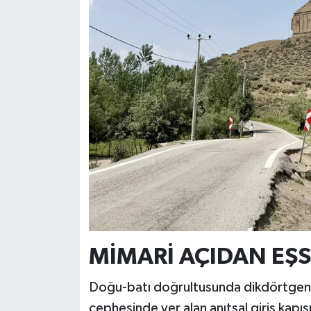
MİMARİ AÇIDAN EŞSİ
Doğu-batı doğrultusunda dikdörtgen pl
cephesinde yer alan anıtsal giriş kapıs