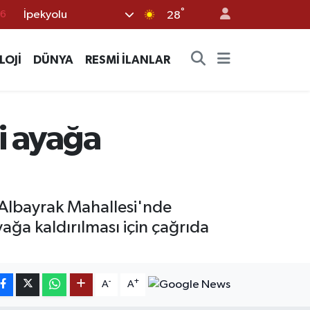
°
İpekyolu
17
28
01
LOJİ
DÜNYA
RESMİ İLANLAR
02
12
4
si ayağa
76
 Albayrak Mahallesi'nde
ağa kaldırılması için çağrıda
-
+
A
A