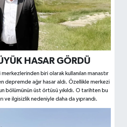
O
İ
ÜYÜK HASAR GÖRDÜ
 merkezlerinden biri olarak kullanılan manastır
Ş
n depremde ağır hasar aldı. Özellikle merkezi
K
tun bölümünün üst örtüsü yıkıldı. O tarihten bu
ı ve ilgisizlik nedeniyle daha da yıprandı.
M
V