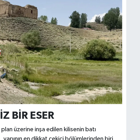
H
V
C
V
A
Z BİR ESER
an üzerine inşa edilen kilisenin batı
ı, yapının en dikkat çekici bölümlerinden biri