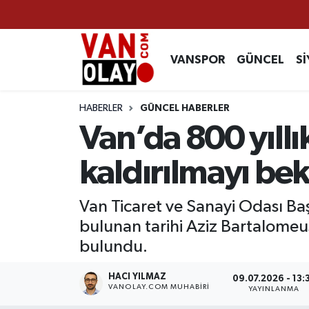
Vanspor
Van Nöbetçi Eczaneler
VANSPOR
GÜNCEL
Sİ
Güncel
Van Hava Durumu
HABERLER
GÜNCEL HABERLER
Siyaset
Van Namaz Vakitleri
Van’da 800 yıllı
Ekonomi
Van Trafik Yoğunluk Haritası
kaldırılmayı bek
Sağlık
Süper Lig Puan Durumu ve Fikstür
Van Ticaret ve Sanayi Odası Ba
bulunan tarihi Aziz Bartalomeus
Eğitim
Tüm Manşetler
bulundu.
Bilim & Teknoloji
Son Dakika Haberleri
HACI YILMAZ
09.07.2026 - 13:
VANOLAY.COM MUHABIRI
YAYINLANMA
Dünya
Haber Arşivi