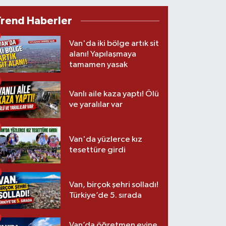
Trend Haberler
Van'da iki bölge artık sit
alanı! Yapılaşmaya
tamamen yasak
Vanlı aile kaza yaptı! Ölü
ve yaralılar var
Van'da yüzlerce kız
tesettüre girdi
Van, birçok şehri solladı!
Türkiye’de 5. sırada
Van’da öğretmen evine