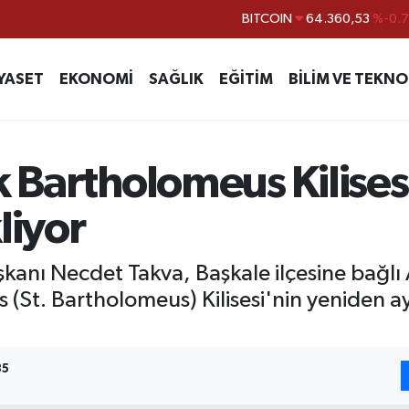
DOLAR
47,7069
%0.
EURO
55,0265
%0.
YASET
EKONOMİ
SAĞLIK
EĞİTİM
BİLİM VE TEKNO
STERLİN
64,1897
%0.
GRAM ALTIN
6618.49
%2.
BİST100
13.887
%6
k Bartholomeus Kilise
BITCOIN
64.360,53
%-0.
liyor
şkanı Necdet Takva, Başkale ilçesine bağlı
 (St. Bartholomeus) Kilisesi'nin yeniden ay
35