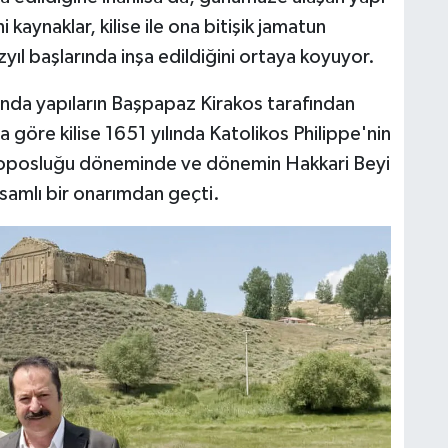
 kaynaklar, kilise ile ona bitişik jamatun
C
zyıl başlarında inşa edildiğini ortaya koyuyor.
nunda yapıların Başpapaz Kirakos tarafından
ra göre kilise 1651 yılında Katolikos Philippe'nin
H
koposluğu döneminde ve dönemin Hakkari Beyi
psamlı bir onarımdan geçti.
S
V
S
V