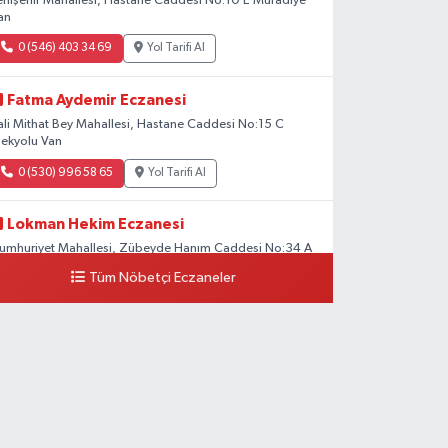
enişehir Mahallesi, Hastane Caddesi No:10 E Muradiye
an
0 (546) 403 34 69
Yol Tarifi Al
Fatma Aydemir Eczanesi
ali Mithat Bey Mahallesi, Hastane Caddesi No:15 C
pekyolu Van
0 (530) 996 58 65
Yol Tarifi Al
Lokman Hekim Eczanesi
umhuriyet Mahallesi, Zübeyde Hanım Caddesi No:34 A
pekyolu Van
Tüm Nöbetçi Eczaneler
0 (432) 503 93 23
Yol Tarifi Al
Hekimoğlu Eczanesi
anyolu Mahallesi, Kara Yusuf Bey Bulvarı No:102 F Erciş
an
0 (541) 147 65 65
Yol Tarifi Al