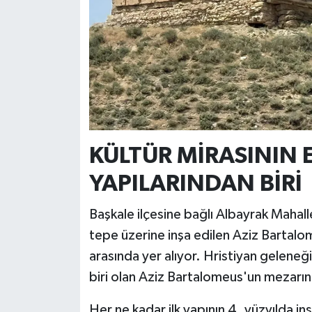
KÜLTÜR MİRASININ 
YAPILARINDAN BİRİ
Başkale ilçesine bağlı Albayrak Mahal
tepe üzerine inşa edilen Aziz Bartalom
arasında yer alıyor. Hristiyan geleneği
biri olan Aziz Bartalomeus'un mezarın
Her ne kadar ilk yapının 4. yüzyılda in