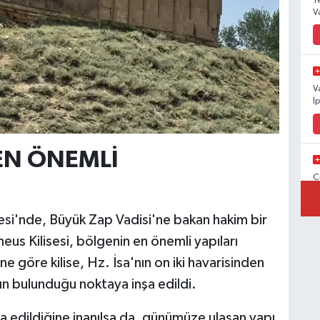
Y
V
V
İ
EN ÖNEMLİ
C
İ
lesi'nde, Büyük Zap Vadisi'ne bakan hakim bir
eus Kilisesi, bölgenin en önemli yapıları
ne göre kilise, Hz. İsa'nın on iki havarisinden
V
V
ın bulunduğu noktaya inşa edildi.
şa edildiğine inanılsa da, günümüze ulaşan yapı