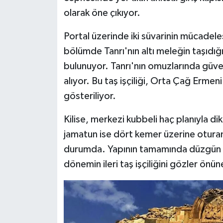
olarak öne çıkıyor.
Portal üzerinde iki süvarinin mücadeles
bölümde Tanrı'nın altı meleğin taşıdığ
bulunuyor. Tanrı'nın omuzlarında güverci
alıyor. Bu taş işçiliği, Orta Çağ Ermen
gösteriliyor.
Kilise, merkezi kubbeli haç planıyla di
jamatun ise dört kemer üzerine oturan
durumda. Yapının tamamında düzgün k
dönemin ileri taş işçiliğini gözler önün