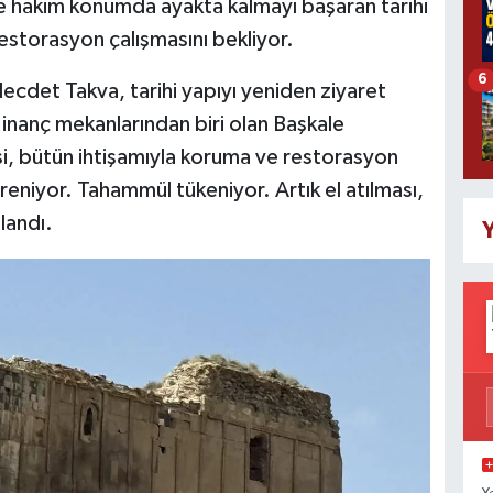
ne hakim konumda ayakta kalmayı başaran tarihi
restorasyon çalışmasını bekliyor.
6
ecdet Takva, tarihi yapıyı yeniden ziyaret
i inanç mekanlarından biri olan Başkale
si, bütün ihtişamıyla koruma ve restorasyon
reniyor. Tahammül tükeniyor. Artık el atılması,
llandı.
Y